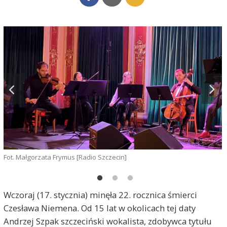
Fot. Małgorzata Frymus [Radio Szczecin]
F
Wczoraj (17. stycznia) minęła 22. rocznica śmierci
Czesława Niemena. Od 15 lat w okolicach tej daty
Andrzej Szpak szczeciński wokalista, zdobywca tytułu