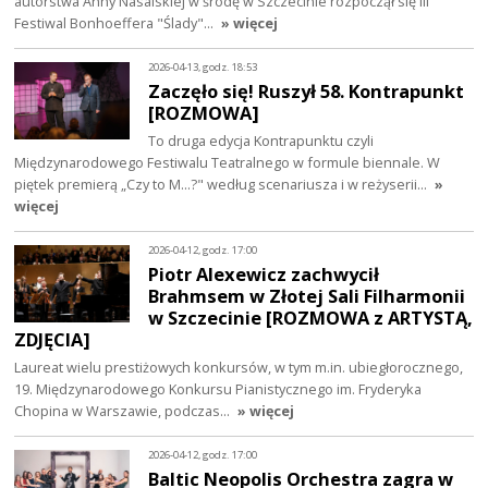
autorstwa Anny Nasalskiej w środę w Szczecinie rozpoczął się III
Festiwal Bonhoeffera "Ślady"…
» więcej
2026-04-13, godz. 18:53
Zaczęło się! Ruszył 58. Kontrapunkt
[ROZMOWA]
To druga edycja Kontrapunktu czyli
Międzynarodowego Festiwalu Teatralnego w formule biennale. W
piętek premierą „Czy to M…?" według scenariusza i w reżyserii…
»
więcej
2026-04-12, godz. 17:00
Piotr Alexewicz zachwycił
Brahmsem w Złotej Sali Filharmonii
w Szczecinie [ROZMOWA z ARTYSTĄ,
ZDJĘCIA]
Laureat wielu prestiżowych konkursów, w tym m.in. ubiegłorocznego,
19. Międzynarodowego Konkursu Pianistycznego im. Fryderyka
Chopina w Warszawie, podczas…
» więcej
2026-04-12, godz. 17:00
Baltic Neopolis Orchestra zagra w