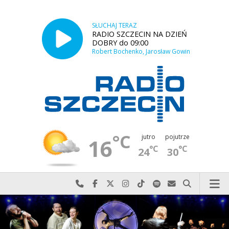
SŁUCHAJ TERAZ
RADIO SZCZECIN NA DZIEŃ
DOBRY do 09:00
Robert Bochenko, Jarosław Gowin
°C
jutro
pojutrze
16
°C
°C
24
30
Najlepiej po prostu do nas zadzwoń
Odwiedź nas na Facebook-u
Odwiedź nas na X
Odwiedź nas na Instagram-ie
Odwiedź nas na TikTok-u
Szukaj nas na Spotify
Wyślij do nas w
Szukaj