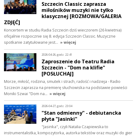
Szczecin Classic zaprasza
miłośników muzyki nie tylko
klasycznej [ROZMOWA/GALERIA
ZDJĘĆ]
Koncertem w studiu Radia Szczecin dziś wieczorem (26 kwietnia)
oficjalnie rozpocznie się 8. edycja Szczecin Classic. Muzyczne
spotkanie zatytułowane jest…
» więcej
2026-04-26, godz. 22:41
Zaproszenie do Teatru Radia
Szczecin - "Dom na klifie"
[POSŁUCHAJ]
Morze, miłość, rodzina, smutek i strach, radość i nadzieja - Radio
Szczecin zaprasza na premierę słuchowiska na podstawie powieści
Moniki Szwai "Dom na…
» więcej
2026-04-27, godz. 23:04
"Stan odmienny" - debiutancka
płyta "Jasinki"
"Jasinka", czyli Natalia Czapiewska to
instrumentalistka, kompozytorka, autorka tekstów oraz muzyki do gier