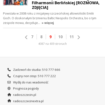
Filharmonii Berlińskiej [ROZMOWA,
ZDJĘCIA]
Powstała w 2008 roku z inicjatywy szczecińskiej altowiolistki Emilii
Goch. O doskonałym brzmieniu Baltic Neopolis Orchestra, bo o tym
zespole mowa, decyduje…
» więcej
7
8
9
10
11
4087 na 409 stronach
Zadzwoń do studia: 510 777 666
Czujny non stop: 510 777 222
Wyślij do nas wiadomość
Prognoza pogody
radioszczecin.pl
radioszczecinextra.pl