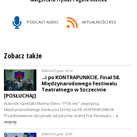
PODCAST AUDIO
AKTUALNOŚCI RSS
Zobacz także
2026-04-27, godz. 20:14
...i po KONTRAPUNKCIE. Finał 58.
Międzynarodowego Festiwalu
Teatralnego w Szczecinie
[POSŁUCHAJ]
Autorski spektakl Mariny Otero "F*ck me" zwycięzcą
Międzynarodowego Konkursu Formy na 58. KONTRAPUNKCIE.
Przedstawienie otrzymało od jurorów Grand Prix Festiwalu…
»
więcej
2026-04-27, godz. 22:50