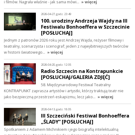
i filmów. Nagrała właśnie - jak sama mówi…
» więcej
2026-04-27, godz. 23:49
100. urodziny Andrzeja Wajdy na III
Festiwalu Bonhoeffera w Szczecinie
[POSŁUCHAJ]
Jednym z patronów 2026 roku jest Andrzej Wajda, reżyser filmowy i
teatralny, scenarzysta i scenograf; jeden z najwybitniejszych twórców
w historii światowego…
» więcej
2026-04-20, godz. 12:05
Radio Szczecin na Kontrapunkcie
[POSŁUCHAJ/GALERIA ZDJĘĆ]
58. Międzynarodowy Festiwal Teatralny
KONTRAPUNKT zaprasza artystów i artystki, którzy traktują teatr nie
jako bezpieczną przestrzeń eskapizmu, lecz jako…
» więcej
2026-04-13, godz. 18:05
III Szczeciński Festiwal Bonhoeffera
„ŚLADY” [POSŁUCHAJ]
Spotkaniem z Adamem Michnikiem i jego biografią intelektualną