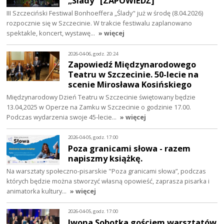
„Ślady" [ZAPOWIEDŹ]
III Szczeciński Festiwal Bonhoeffera „Ślady" już w środę (8.04.2026)
rozpocznie się w Szczecinie. W trakcie festiwalu zaplanowano
spektakle, koncert, wystawę…
» więcej
2026-04-06, godz. 20:24
Zapowiedź Międzynarodowego
Teatru w Szczecinie. 50-lecie na
scenie Mirosława Kosińskiego
Międzynarodowy Dzień Teatru w Szczecinie świętowany będzie
13.04,2025 w Operze na Zamku w Szczecinie o godzinie 17.00.
Podczas wydarzenia swoje 45-lecie…
» więcej
2026-04-05, godz. 17:00
Poza granicami słowa - razem
napiszmy książkę.
Na warsztaty społeczno-pisarskie "Poza granicami słowa”, podczas
których będzie można stworzyć własną opowieść, zaprasza pisarka i
animatorka kultury…
» więcej
2026-04-05, godz. 17:00
Iwona Sobotka gościem warsztatów