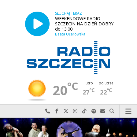
SŁUCHAJ TERAZ
WEEKENDOWE RADIO
SZCZECIN NA DZIEŃ DOBRY
do 13:00
Beata Użarowska
°C
jutro
pojutrze
20
°C
°C
27
22
Najlepiej po prostu do nas zadzwoń
Odwiedź nas na Facebook-u
Odwiedź nas na X
Odwiedź nas na Instagram-ie
Odwiedź nas na TikTok-u
Szukaj nas na Spotify
Wyślij do nas w
Szukaj