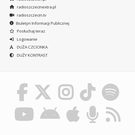
radioszczecinextra.pl
radioszczecin.tv
Biuletyn Informacji Publicznej
Posłuchaj teraz
Logowanie
DUŻA CZCIONKA
DUŻY KONTRAST