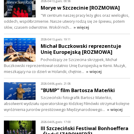
2026-04-13, godz. 00:58
Morye w Szczecinie [ROZMOWA]
"W centrum naszej pracy leży głos oraz wielogłos,
oddech, współbrzmienie. Nasze utwory rodzą się ze śpiewu, potem
słów, czasem odwrotnie. Wokół nich…
» więcej
2026-04-13, godz. 19:11
Michał Buczkowski reprezentuje
Unię Europejską [ROZMOWA]
Pochodzący ze Szczecina skrzypek, Michał
Buczkowski reprezentował ostatnio Unię Europejską w Kenii. Muzyk,
mieszkający na co dzień w Holandii, chętnie…
» więcej
2026-04-06, godz. 21:08
"BUMP” film Bartosza Mateńki
Szczeciński fotografik Bartosz Mateńko,
absolwent wydziału operatorskiego łódzkiej Filmówki otrzymał kolejne
wyróżnienia jurorów prestiżowego Międzynarodowego…
» więcej
2026-04-05, godz. 17:00
III Szczeciński Festiwal Bonhoeffera