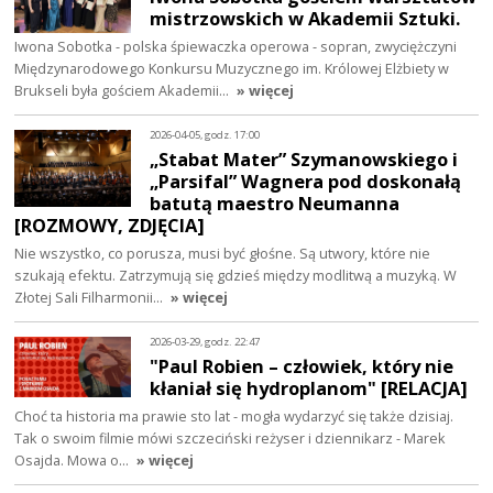
mistrzowskich w Akademii Sztuki.
Iwona Sobotka - polska śpiewaczka operowa - sopran, zwyciężczyni
Międzynarodowego Konkursu Muzycznego im. Królowej Elżbiety w
Brukseli była gościem Akademii…
» więcej
2026-04-05, godz. 17:00
„Stabat Mater” Szymanowskiego i
„Parsifal” Wagnera pod doskonałą
batutą maestro Neumanna
[ROZMOWY, ZDJĘCIA]
Nie wszystko, co porusza, musi być głośne. Są utwory, które nie
szukają efektu. Zatrzymują się gdzieś między modlitwą a muzyką. W
Złotej Sali Filharmonii…
» więcej
2026-03-29, godz. 22:47
"Paul Robien – człowiek, który nie
kłaniał się hydroplanom" [RELACJA]
Choć ta historia ma prawie sto lat - mogła wydarzyć się także dzisiaj.
Tak o swoim filmie mówi szczeciński reżyser i dziennikarz - Marek
Osajda. Mowa o…
» więcej