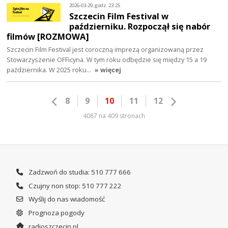
2026-03-29, godz. 23:25
Szczecin Film Festival w
październiku. Rozpoczął się nabór
filmów [ROZMOWA]
Szczecin Film Festival jest coroczną imprezą organizowaną przez
Stowarzyszenie OFFicyna. W tym roku odbędzie się między 15 a 19
października. W 2025 roku…
» więcej
8
9
10
11
12
4087 na 409 stronach
Zadzwoń do studia: 510 777 666
Czujny non stop: 510 777 222
Wyślij do nas wiadomość
Prognoza pogody
radioszczecin.pl