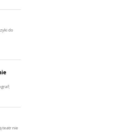
zyki do
nie
ograf;
 teatr nie