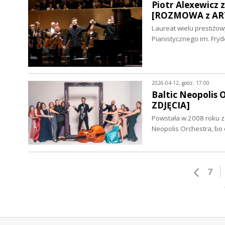
Piotr Alexewicz 
[ROZMOWA z ART
Laureat wielu prestiżo
Pianistycznego im. Fr
2026-04-12, godz. 17:00
Baltic Neopolis 
ZDJĘCIA]
Powstała w 2008 roku z i
Neopolis Orchestra, b
7