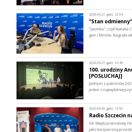
2026-04-27, godz. 23:04
"Stan odmienny" 
"Jasinka", czyli Natali
gier i filmów. Nagrała 
2026-04-27, godz. 23:49
100. urodziny An
[POSŁUCHAJ]
Jednym z patronów 2026 
jeden z najwybitniejsz
2026-04-20, godz. 12:05
Radio Szczecin 
58. Międzynarodowy Fest
jako bezpieczną przest