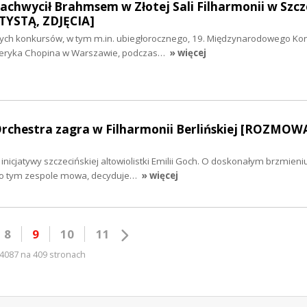
zachwycił Brahmsem w Złotej Sali Filharmonii w Szcz
YSTĄ, ZDJĘCIA]
wych konkursów, w tym m.in. ubiegłorocznego, 19. Międzynarodowego Ko
yderyka Chopina w Warszawie, podczas…
» więcej
Orchestra zagra w Filharmonii Berlińskiej [ROZMOW
nicjatywy szczecińskiej altowiolistki Emilii Goch. O doskonałym brzmieniu
o o tym zespole mowa, decyduje…
» więcej
8
9
10
11
4087 na 409 stronach