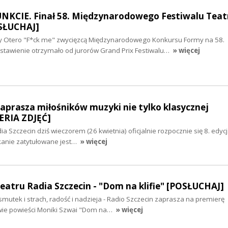
UNKCIE. Finał 58. Międzynarodowego Festiwalu Teat
OSŁUCHAJ]
ny Otero "F*ck me" zwycięzcą Międzynarodowego Konkursu Formy na 58.
tawienie otrzymało od jurorów Grand Prix Festiwalu…
» więcej
 zaprasza miłośników muzyki nie tylko klasycznej
RIA ZDJĘĆ]
a Szczecin dziś wieczorem (26 kwietnia) oficjalnie rozpocznie się 8. edyc
kanie zatytułowane jest…
» więcej
eatru Radia Szczecin - "Dom na klifie" [POSŁUCHAJ]
 smutek i strach, radość i nadzieja - Radio Szczecin zaprasza na premierę
wie powieści Moniki Szwai "Dom na…
» więcej