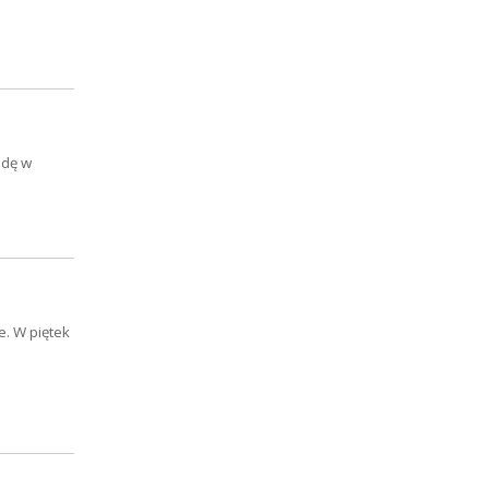
odę w
. W piętek