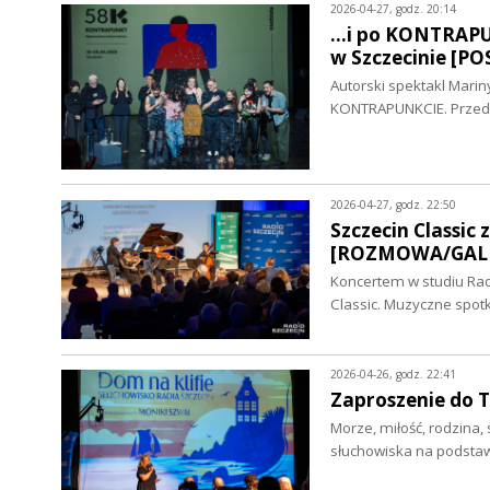
2026-04-27, godz. 20:14
...i po KONTRAP
w Szczecinie [P
Autorski spektakl Mari
KONTRAPUNKCIE. Przeds
2026-04-27, godz. 22:50
Szczecin Classic
[ROZMOWA/GALE
Koncertem w studiu Radi
Classic. Muzyczne spot
2026-04-26, godz. 22:41
Zaproszenie do T
Morze, miłość, rodzina,
słuchowiska na podsta