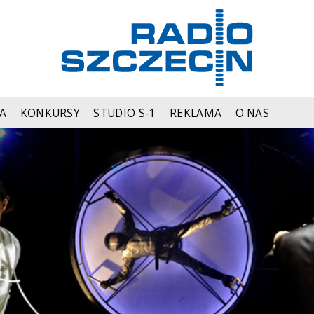
A
KONKURSY
STUDIO S-1
REKLAMA
O NAS