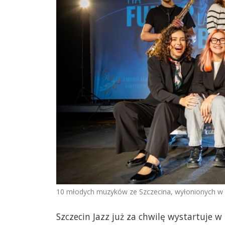
10 młodych muzyków ze Szczecina, wyłonionych w
Szczecin Jazz już za chwilę wystartuje w