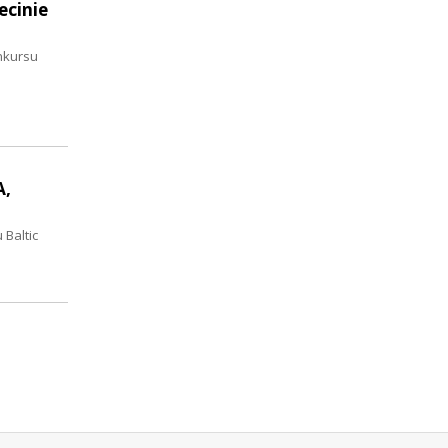
ecinie
nkursu
A,
 Baltic