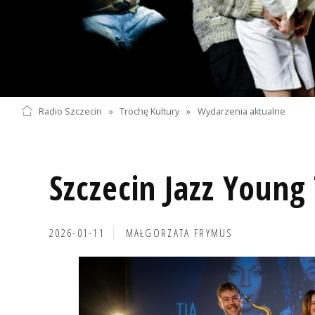
Radio Szczecin
»
Trochę Kultury
»
Wydarzenia aktualne
Szczecin Jazz Young
2026-01-11
MAŁGORZATA FRYMUS