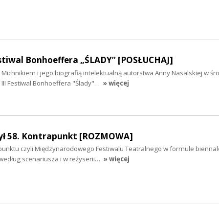
Festiwal Bonhoeffera „ŚLADY” [POSŁUCHAJ]
chnikiem i jego biografią intelektualną autorstwa Anny Nasalskiej w śr
 III Festiwal Bonhoeffera "Ślady"…
» więcej
szył 58. Kontrapunkt [ROZMOWA]
punktu czyli Międzynarodowego Festiwalu Teatralnego w formule biennale
według scenariusza i w reżyserii…
» więcej