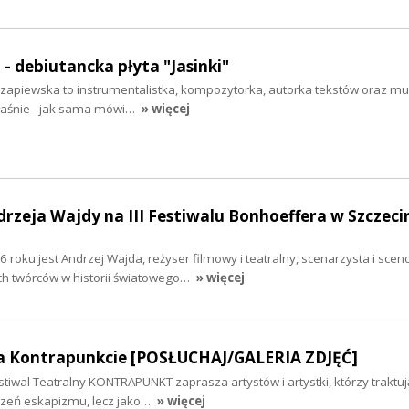
- debiutancka płyta "Jasinki"
a Czapiewska to instrumentalistka, kompozytorka, autorka tekstów oraz mu
właśnie - jak sama mówi…
» więcej
drzeja Wajdy na III Festiwalu Bonhoeffera w Szczeci
roku jest Andrzej Wajda, reżyser filmowy i teatralny, scenarzysta i scen
ych twórców w historii światowego…
» więcej
na Kontrapunkcie [POSŁUCHAJ/GALERIA ZDJĘĆ]
iwal Teatralny KONTRAPUNKT zaprasza artystów i artystki, którzy traktują
rzeń eskapizmu, lecz jako…
» więcej