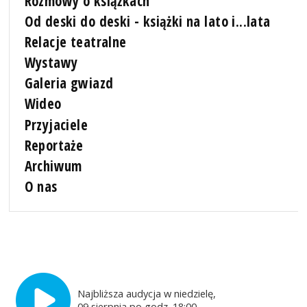
Rozmowy o książkach
Od deski do deski - książki na lato i...lata
Relacje teatralne
Wystawy
Galeria gwiazd
Wideo
Przyjaciele
Reportaże
Archiwum
O nas
Najbliższa audycja w niedzielę,
09 sierpnia po godz. 18:00