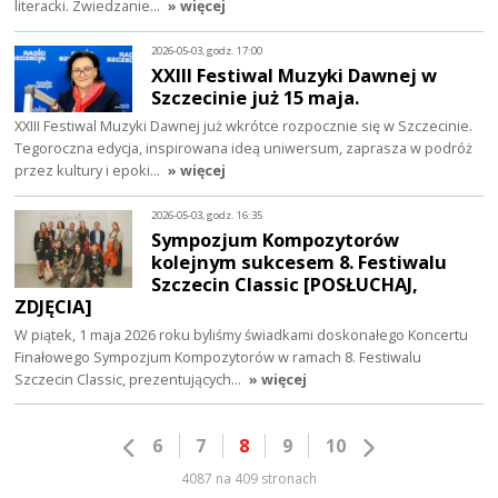
literacki. Zwiedzanie…
» więcej
2026-05-03, godz. 17:00
XXIII Festiwal Muzyki Dawnej w
Szczecinie już 15 maja.
XXIII Festiwal Muzyki Dawnej już wkrótce rozpocznie się w Szczecinie.
Tegoroczna edycja, inspirowana ideą uniwersum, zaprasza w podróż
przez kultury i epoki…
» więcej
2026-05-03, godz. 16:35
Sympozjum Kompozytorów
kolejnym sukcesem 8. Festiwalu
Szczecin Classic [POSŁUCHAJ,
ZDJĘCIA]
W piątek, 1 maja 2026 roku byliśmy świadkami doskonałego Koncertu
Finałowego Sympozjum Kompozytorów w ramach 8. Festiwalu
Szczecin Classic, prezentujących…
» więcej
6
7
8
9
10
4087 na 409 stronach