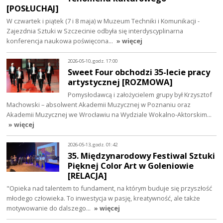
[POSŁUCHAJ]
W czwartek i piątek (7 i 8 maja) w Muzeum Techniki i Komunikacji -
Zajezdnia Sztuki w Szczecinie odbyła się interdyscyplinarna
konferencja naukowa poświęcona…
» więcej
2026-05-10, godz. 17:00
Sweet Four obchodzi 35-lecie pracy
artystycznej [ROZMOWA]
Pomysłodawcą i założycielem grupy był Krzysztof
Machowski – absolwent Akademii Muzycznej w Poznaniu oraz
Akademii Muzycznej we Wrocławiu na Wydziale Wokalno-Aktorskim…
» więcej
2026-05-13, godz. 01:42
35. Międzynarodowy Festiwal Sztuki
Pięknej Color Art w Goleniowie
[RELACJA]
"Opieka nad talentem to fundament, na którym buduje się przyszłość
młodego człowieka. To inwestycja w pasję, kreatywność, ale także
motywowanie do dalszego…
» więcej