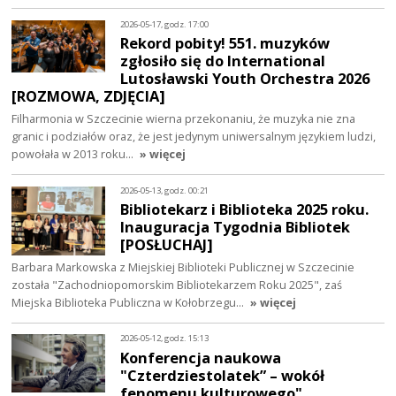
2026-05-17, godz. 17:00
Rekord pobity! 551. muzyków
zgłosiło się do International
Lutosławski Youth Orchestra 2026
[ROZMOWA, ZDJĘCIA]
Filharmonia w Szczecinie wierna przekonaniu, że muzyka nie zna
granic i podziałów oraz, że jest jedynym uniwersalnym językiem ludzi,
powołała w 2013 roku…
» więcej
2026-05-13, godz. 00:21
Bibliotekarz i Biblioteka 2025 roku.
Inauguracja Tygodnia Bibliotek
[POSŁUCHAJ]
Barbara Markowska z Miejskiej Biblioteki Publicznej w Szczecinie
została "Zachodniopomorskim Bibliotekarzem Roku 2025", zaś
Miejska Biblioteka Publiczna w Kołobrzegu…
» więcej
2026-05-12, godz. 15:13
Konferencja naukowa
"Czterdziestolatek” – wokół
fenomenu kulturowego"