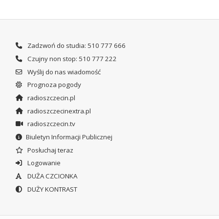
Zadzwoń do studia: 510 777 666
Czujny non stop: 510 777 222
Wyślij do nas wiadomość
Prognoza pogody
radioszczecin.pl
radioszczecinextra.pl
radioszczecin.tv
Biuletyn Informacji Publicznej
Posłuchaj teraz
Logowanie
DUŻA CZCIONKA
DUŻY KONTRAST