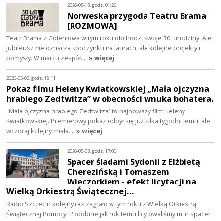
2026-05-13, godz. 01:26
Norweska przygoda Teatru Brama
[ROZMOWA]
Teatr Brama z Goleniowa w tym roku obchodzi swoje 30. urodziny. Ale
jubileusz nie oznacza spoczynku na laurach, ale kolejne projekty i
pomysły. W marcu zespół…
» więcej
2026-05-03, godz. 18:11
Pokaz filmu Heleny Kwiatkowskiej „Mała ojczyzna
hrabiego Zedtwitza” w obecności wnuka bohatera.
„Mała ojczyzna hrabiego Zedtwitza” to najnowszy film Heleny
Kwiatkowskiej. Premierowy pokaz odbył się już kilka tygodni temu, ale
wczoraj kolejny miała…
» więcej
2026-05-03, godz. 17:00
Spacer śladami Sydonii z Elżbietą
Cherezińską i Tomaszem
Wieczorkiem - efekt licytacji na
Wielką Orkiestrą Świątecznej…
Radio Szczecin kolejny raz zagrało w tym roku z Wielką Orkiestrą
Świątecznej Pomocy. Podobnie jak rok temu licytowaliśmy m.in spacer