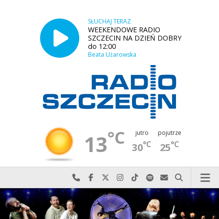
SŁUCHAJ TERAZ
WEEKENDOWE RADIO
SZCZECIN NA DZIEŃ DOBRY
do 12:00
Beata Użarowska
°C
jutro
pojutrze
13
°C
°C
30
25
Najlepiej po prostu do nas zadzwoń
Odwiedź nas na Facebook-u
Odwiedź nas na X
Odwiedź nas na Instagram-ie
Odwiedź nas na TikTok-u
Szukaj nas na Spotify
Wyślij do nas w
Szukaj