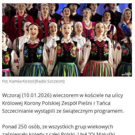
Fot. Kamila Kozioł [Radio Szczecin]
Wczoraj (10.01.2026) wieczorem w kościele na ulicy
Królowej Korony Polskiej Zespół Pieśni i Tańca
Szczecinianie wystąpili ze świątecznym programem.
Ponad 250 osób, ze wszystkich grup wiekowych
zaśpiewało kolędy z całej Polski. I był "Oj Maluśki,