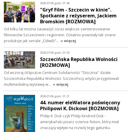
2026-07-06, godz. 01:46
"Gryf Film - Szczecin w kinie".
Spotkanie z reżyserem, Jackiem
Bromskim [ROZMOWA]
Od kilku lat można zauważyć coraz większe zainteresowanie
filmowców Szczecinem i regionem. Ostatnio powstały tak znane
produkcje jak seriale „Odwilż”…
» więcej
2026-07-06, godz. 01:55
Szczecińska Republika Wolności
[ROZMOWA]
Od wczoraj (4 lipca) w Centrum Solidarności "Stocznia" działa
Szczecińska Republika Wolności. Szczecińscy artyści przygotowali
multimedialną wystawę w…
» więcej
2026-07-06, godz. 01:21
44. numer eleWatora poświęcony
Philipowi K. Dickowi [ROZMOWA]
Philip K. Dick czyli Philip Kindred Dick -
amerykański pisarz science fiction, który miał
znaczący wpływ na rozwój tego gatunku