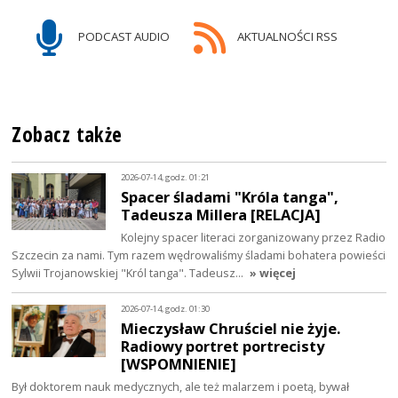
PODCAST AUDIO
AKTUALNOŚCI RSS
Zobacz także
2026-07-14, godz. 01:21
Spacer śladami "Króla tanga",
Tadeusza Millera [RELACJA]
Kolejny spacer literaci zorganizowany przez Radio
Szczecin za nami. Tym razem wędrowaliśmy śladami bohatera powieści
Sylwii Trojanowskiej "Król tanga". Tadeusz…
» więcej
2026-07-14, godz. 01:30
Mieczysław Chruściel nie żyje.
Radiowy portret portrecisty
[WSPOMNIENIE]
Był doktorem nauk medycznych, ale też malarzem i poetą, bywał