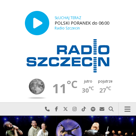
SŁUCHAJ TERAZ
POLSKI PORANEK do 06:00
Radio Szczecin
°C
jutro
pojutrze
11
°C
°C
30
27
Najlepiej po prostu do nas zadzwoń
Odwiedź nas na Facebook-u
Odwiedź nas na X
Odwiedź nas na Instagram-ie
Odwiedź nas na TikTok-u
Szukaj nas na Spotify
Wyślij do nas w
Szukaj