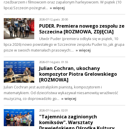
rzeźbiarzem i filmowcem oraz zapalonym harleyowcem. W piątek (10
lipca) Szczecin pożegnał…
» więcej
2026-07-12, godz. 20:00
PUDER. Premiera nowego zespołu ze
Szczecina [ROZMOWA, ZDJĘCIA]
Utwór Puder (premiera odbyła się w piątek, 10
lipca 2026) nowo powstałego w Szczecinie zespołu Puder to, jak grupa
pisze w swoich materiałach prasowych:…
» więcej
2026-07-14, godz. 01:55
Julian Cochran, ukochany
kompozytor Piotra Grelowskiego
[ROZMOWA]
Julian Cochran jest australijskim pianistą, kompozytorem i
matematykiem. Od dzieciństwa wykazywał niesamowitą wrażliwość
muzyczną, co doprowadziło go…
» więcej
2026-07-14, godz. 02:01
"Tajemnica zaginionych
komiksów". Warsztaty
Drawieńskiego Ośrodka Kultury