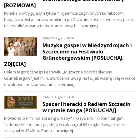
[ROZMOWA]
Komiks o intrygującym tytule "Tajemnica zaginionych komiksów",
będący swoistym przewodnikiem po Drawnie, został stworzony przez
uczestników warsztatów komiksowych…
» więcej
2026-07-05, godz. 20:00
Muzyka gospel w Międzyzdrojach i
Szczecinie na Festiwalu
Grünebergowskim [POSŁUCHAJ,
ZDJĘCIA]
Celem tegorocznego Festiwalu „Muzyczna podróż śladami
Grünebergów” jest m.in. zwrócenie uwagi na to, jak ważną rolę w walce
o wolność i poszanowanie…
» więcej
2026-07-06, godz. 23:20
Spacer literacki z Radiem Szczecin
w rytmie tanga [POSLUCHAJ]
Mówiono o nim "polski Bing Crosby" i nazywano "królem tanga".
Tadeusz Miller - muzyk, który w rok nagrał 63 single. Swoją karierę
zaczynał w 1946r. w Radiu…
» więcej