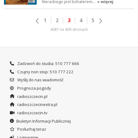
literackiego jest bohaterem…
» więcej
1
2
3
4
5
4087 na 409 stronach
Zadzwoń do studia: 510 777 666
Czujny non stop: 510 777 222
Wyślij do nas wiadomość
Prognoza pogody
radioszczecin.pl
radioszczecinextra.pl
radioszczecin.tv
Biuletyn Informacji Publicznej
Posłuchaj teraz
Logowanie