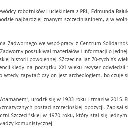
wódcy robotników i uciekiniera z PRL, Edmunda Bałuk
odzie najbardziej znanym szczecinianinem, a w woln
ama Zadwornego we współpracy z Centrum Solidarnoś
 Zadworny poszukiwał materiałów i informacji o jednej
kiej historii powojennej. SZczecina lat 70-tych XX wiel
ncji.Kiedy na początku XXI wieku reżyser odwiedził
wtedy zapytać: czy on jest archeologiem, bo czuje s
tamanem”, urodził się w 1933 roku i zmarł w 2015. B
zmatycznych postaci szczecińskiej opozycji. Zapisał s
czni Szczecińskiej w 1970 roku, który stał się jednym
władzy komunistycznej.