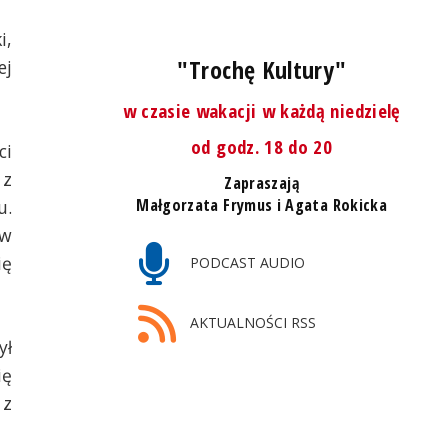
i,
"Trochę Kultury"
ej
w czasie wakacji w każdą niedzielę
od godz. 18 do 20
ci
 z
Zapraszają
Małgorzata Frymus i Agata Rokicka
u.
 w
ię
PODCAST AUDIO
AKTUALNOŚCI RSS
ył
ię
 z