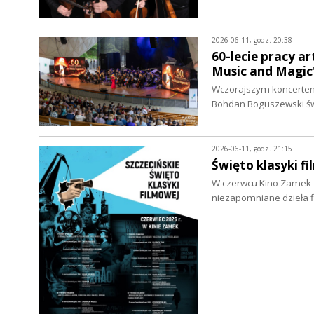
2026-06-11, godz. 20:38
60-lecie pracy a
Music and Magic"
Wczorajszym koncertem 
Bohdan Boguszewski świ
2026-06-11, godz. 21:15
Święto klasyki 
W czerwcu Kino Zamek z
niezapomniane dzieła f