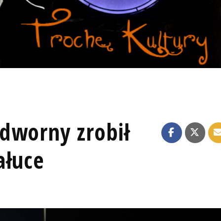
dworny zrobił
ałuce