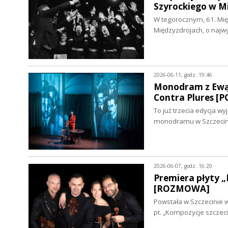
Szyrockiego w 
W tegorocznym, 61. Mię
Międzyzdrojach, o naj
2026-06-11, godz. 19:46
Monodram z Ewą B
Contra Plures [
To już trzecia edycja w
monodramu w Szczecini
2026-06-07, godz. 16:20
Premiera płyty „
[ROZMOWA]
Powstała w Szczecinie 
pt. „Kompozycje szczeci