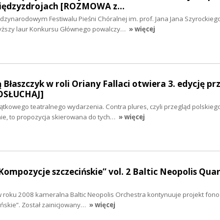
Międzyzdrojach [ROZMOWA z…
dzynarodowym Festiwalu Pieśni Chóralnej im. prof. Jana Jana Szyrockieg
wyższy laur Konkursu Głównego powalczy…
» więcej
łaszczyk w roli Oriany Fallaci otwiera 3. edycję pr
POSŁUCHAJ]
yjątkowego teatralnego wydarzenia. Contra plures, czyli przegląd polskieg
e, to propozycja skierowana do tych…
» więcej
Kompozycje szczecińskie” vol. 2 Baltic Neopolis Qua
w roku 2008 kameralna Baltic Neopolis Orchestra kontynuuje projekt fono
ńskie”. Został zainicjowany…
» więcej