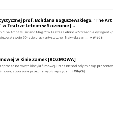
rtystycznej prof. Bohdana Boguszewskiego. "The Art
 w Teatrze Letnim w Szczecinie […
"The Art of Music and Magic" w Teatrze Letnim w Szczecinie dyrygent - 
ętował swoje 60-lecie pracy artystycznej. Największym…
» więcej
filmowej w Kinie Zamek [ROZMOWA]
aprasza na święto klasyki filmowej. Przez niemal cały miesiąc prezento
ilmowe, stworzone przez najwybitniejszych…
» więcej