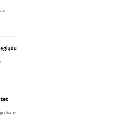
o w
zeglądu
o
rtet
graficzny