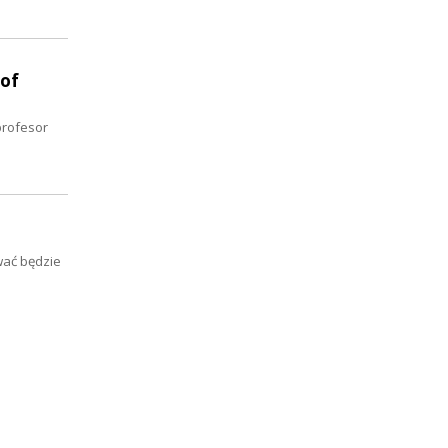
 of
profesor
wać będzie