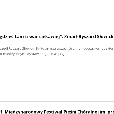
dzieś tam trwać ciekawiej". Zmarł Ryszard Słowick
szedł Ryszard Słowicki. Był to artysta wszechstronny – poeta, kompozytor,
or miedzy innymi wystawionej…
» więcej
1. Międzynarodowy Festiwal Pieśni Chóralnej im. pro