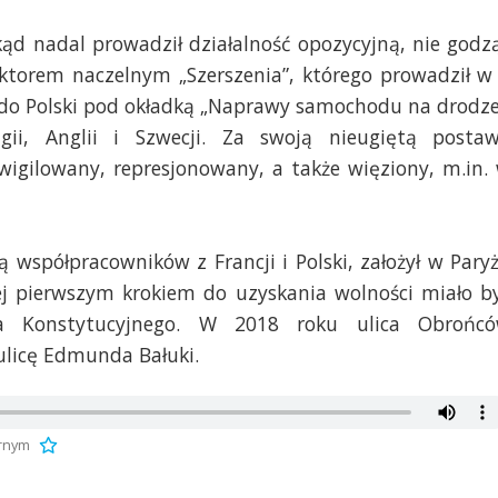
kąd nadal prowadził działalność opozycyjną, nie godz
ktorem naczelnym „Szerszenia”, którego prowadził w
e do Polski pod okładką „Naprawy samochodu na drodze
lgii, Anglii i Szwecji. Za swoją nieugiętą posta
nwigilowany, represjonowany, a także więziony, m.in.
współpracowników z Francji i Polski, założył w Pary
órej pierwszym krokiem do uzyskania wolności miało b
a Konstytucyjnego. W 2018 roku ulica Obrońc
ulicę Edmunda Bałuki.
rnym