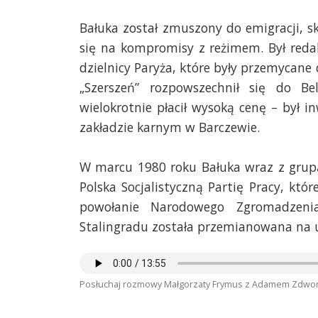
Bałuka został zmuszony do emigracji, s
się na kompromisy z reżimem. Był reda
dzielnicy Paryża, które były przemycan
„Szerszeń” rozpowszechnił się do Be
wielokrotnie płacił wysoką cenę – był i
zakładzie karnym w Barczewie.
W marcu 1980 roku Bałuka wraz z grupą 
Polska Socjalistyczną Partię Pracy, kt
powołanie Narodowego Zgromadzeni
Stalingradu została przemianowana na 
Posłuchaj rozmowy Małgorzaty Frymus z Adamem Zdwo