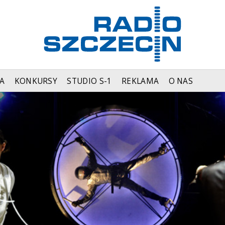
A
KONKURSY
STUDIO S-1
REKLAMA
O NAS