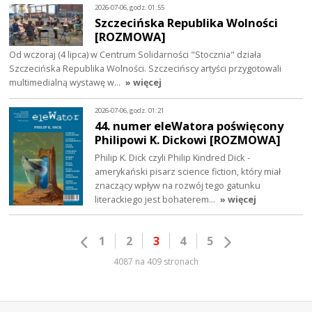
2026-07-06, godz. 01:55
Szczecińska Republika Wolności
[ROZMOWA]
Od wczoraj (4 lipca) w Centrum Solidarności "Stocznia" działa
Szczecińska Republika Wolności. Szczecińscy artyści przygotowali
multimedialną wystawę w…
» więcej
2026-07-06, godz. 01:21
44. numer eleWatora poświęcony
Philipowi K. Dickowi [ROZMOWA]
Philip K. Dick czyli Philip Kindred Dick -
amerykański pisarz science fiction, który miał
znaczący wpływ na rozwój tego gatunku
literackiego jest bohaterem…
» więcej
1
2
3
4
5
4087 na 409 stronach