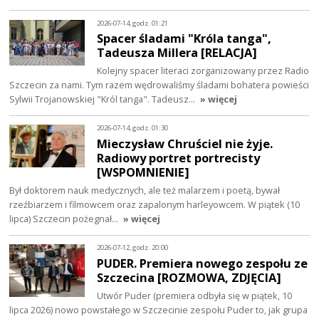
2026-07-14, godz. 01:21
Spacer śladami "Króla tanga",
Tadeusza Millera [RELACJA]
Kolejny spacer literaci zorganizowany przez Radio
Szczecin za nami. Tym razem wędrowaliśmy śladami bohatera powieści
Sylwii Trojanowskiej "Król tanga". Tadeusz…
» więcej
2026-07-14, godz. 01:30
Mieczysław Chruściel nie żyje.
Radiowy portret portrecisty
[WSPOMNIENIE]
Był doktorem nauk medycznych, ale też malarzem i poetą, bywał
rzeźbiarzem i filmowcem oraz zapalonym harleyowcem. W piątek (10
lipca) Szczecin pożegnał…
» więcej
2026-07-12, godz. 20:00
PUDER. Premiera nowego zespołu ze
Szczecina [ROZMOWA, ZDJĘCIA]
Utwór Puder (premiera odbyła się w piątek, 10
lipca 2026) nowo powstałego w Szczecinie zespołu Puder to, jak grupa