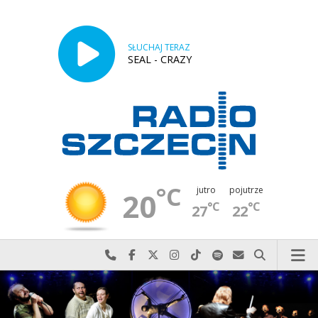
SŁUCHAJ TERAZ
SEAL - CRAZY
°C
jutro
pojutrze
20
°C
°C
27
22
Najlepiej po prostu do nas zadzwoń
Odwiedź nas na Facebook-u
Odwiedź nas na X
Odwiedź nas na Instagram-ie
Odwiedź nas na TikTok-u
Szukaj nas na Spotify
Wyślij do nas w
Szukaj