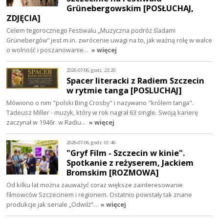
Grünebergowskim [POSŁUCHAJ,
ZDJĘCIA]
Celem tegorocznego Festiwalu „Muzyczna podróż śladami
Grünebergów” jest m.in. zwrócenie uwagi na to, jak ważną rolę w walce
o wolność i poszanowanie…
» więcej
2026-07-06, godz. 23:20
Spacer literacki z Radiem Szczecin
w rytmie tanga [POSLUCHAJ]
Mówiono o nim "polski Bing Crosby" i nazywano "królem tanga".
Tadeusz Miller - muzyk, który w rok nagrał 63 single. Swoją karierę
zaczynał w 1946r. w Radiu…
» więcej
2026-07-06, godz. 01:46
"Gryf Film - Szczecin w kinie".
Spotkanie z reżyserem, Jackiem
Bromskim [ROZMOWA]
Od kilku lat można zauważyć coraz większe zainteresowanie
filmowców Szczecinem i regionem. Ostatnio powstały tak znane
produkcje jak seriale „Odwilż”…
» więcej