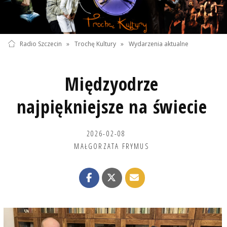
Radio Szczecin
»
Trochę Kultury
»
Wydarzenia aktualne
Międzyodrze
najpiękniejsze na świecie
2026-02-08
MAŁGORZATA FRYMUS