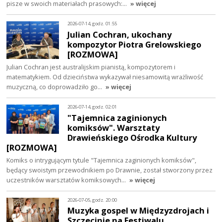
pisze w swoich materiałach prasowych:…
» więcej
2026-07-14, godz. 01:55
Julian Cochran, ukochany
kompozytor Piotra Grelowskiego
[ROZMOWA]
Julian Cochran jest australijskim pianistą, kompozytorem i
matematykiem. Od dzieciństwa wykazywał niesamowitą wrażliwość
muzyczną, co doprowadziło go…
» więcej
2026-07-14, godz. 02:01
"Tajemnica zaginionych
komiksów". Warsztaty
Drawieńskiego Ośrodka Kultury
[ROZMOWA]
Komiks o intrygującym tytule "Tajemnica zaginionych komiksów",
będący swoistym przewodnikiem po Drawnie, został stworzony przez
uczestników warsztatów komiksowych…
» więcej
2026-07-05, godz. 20:00
Muzyka gospel w Międzyzdrojach i
Szczecinie na Festiwalu