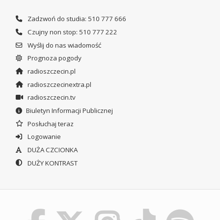
Zadzwoń do studia: 510 777 666
Czujny non stop: 510 777 222
Wyślij do nas wiadomość
Prognoza pogody
radioszczecin.pl
radioszczecinextra.pl
radioszczecin.tv
Biuletyn Informacji Publicznej
Posłuchaj teraz
Logowanie
DUŻA CZCIONKA
DUŻY KONTRAST