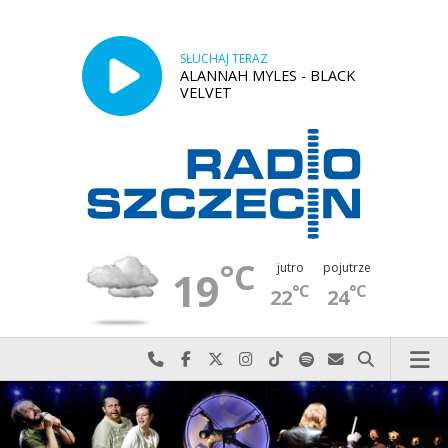
SŁUCHAJ TERAZ
ALANNAH MYLES - BLACK
VELVET
°C
jutro
pojutrze
19
°C
°C
22
24
Najlepiej po prostu do nas zadzwoń
Odwiedź nas na Facebook-u
Odwiedź nas na X
Odwiedź nas na Instagram-ie
Odwiedź nas na TikTok-u
Szukaj nas na Spotify
Wyślij do nas w
Szukaj