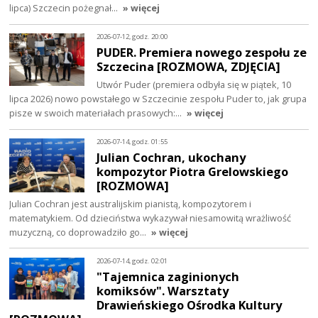
lipca) Szczecin pożegnał…
» więcej
2026-07-12, godz. 20:00
PUDER. Premiera nowego zespołu ze
Szczecina [ROZMOWA, ZDJĘCIA]
Utwór Puder (premiera odbyła się w piątek, 10
lipca 2026) nowo powstałego w Szczecinie zespołu Puder to, jak grupa
pisze w swoich materiałach prasowych:…
» więcej
2026-07-14, godz. 01:55
Julian Cochran, ukochany
kompozytor Piotra Grelowskiego
[ROZMOWA]
Julian Cochran jest australijskim pianistą, kompozytorem i
matematykiem. Od dzieciństwa wykazywał niesamowitą wrażliwość
muzyczną, co doprowadziło go…
» więcej
2026-07-14, godz. 02:01
"Tajemnica zaginionych
komiksów". Warsztaty
Drawieńskiego Ośrodka Kultury