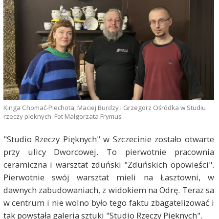
Kinga Chomać-Piechota, Maciej Burdzy i Grzegorz Ośródka w Studiu
rzeczy pieknych. Fot Małgorzata Frymus
"Studio Rzeczy Pięknych" w Szczecinie zostało otwarte
przy ulicy Dworcowej. To pierwotnie pracownia
ceramiczna i warsztat zduński "Zduńskich opowieści".
Pierwotnie swój warsztat mieli na Łasztowni, w
dawnych zabudowaniach, z widokiem na Odrę. Teraz sa
w centrum i nie wolno było tego faktu zbagatelizować i
tak powstała galeria sztuki "Studio Rzeczy Pięknych".