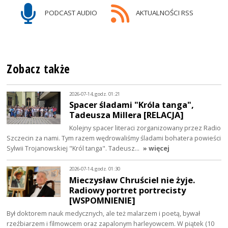
PODCAST AUDIO
AKTUALNOŚCI RSS
Zobacz także
2026-07-14, godz. 01:21
Spacer śladami "Króla tanga",
Tadeusza Millera [RELACJA]
Kolejny spacer literaci zorganizowany przez Radio
Szczecin za nami. Tym razem wędrowaliśmy śladami bohatera powieści
Sylwii Trojanowskiej "Król tanga". Tadeusz…
» więcej
2026-07-14, godz. 01:30
Mieczysław Chruściel nie żyje.
Radiowy portret portrecisty
[WSPOMNIENIE]
Był doktorem nauk medycznych, ale też malarzem i poetą, bywał
rzeźbiarzem i filmowcem oraz zapalonym harleyowcem. W piątek (10