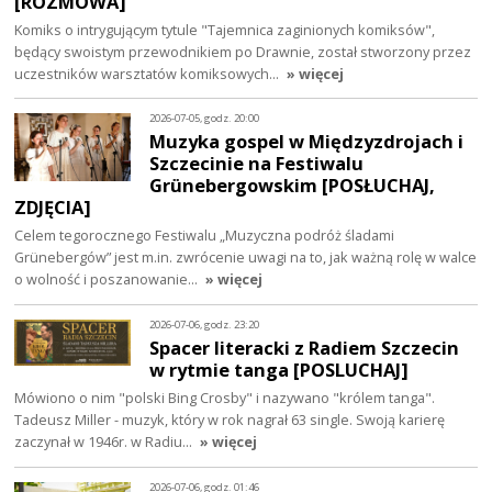
[ROZMOWA]
Komiks o intrygującym tytule "Tajemnica zaginionych komiksów",
będący swoistym przewodnikiem po Drawnie, został stworzony przez
uczestników warsztatów komiksowych…
» więcej
2026-07-05, godz. 20:00
Muzyka gospel w Międzyzdrojach i
Szczecinie na Festiwalu
Grünebergowskim [POSŁUCHAJ,
ZDJĘCIA]
Celem tegorocznego Festiwalu „Muzyczna podróż śladami
Grünebergów” jest m.in. zwrócenie uwagi na to, jak ważną rolę w walce
o wolność i poszanowanie…
» więcej
2026-07-06, godz. 23:20
Spacer literacki z Radiem Szczecin
w rytmie tanga [POSLUCHAJ]
Mówiono o nim "polski Bing Crosby" i nazywano "królem tanga".
Tadeusz Miller - muzyk, który w rok nagrał 63 single. Swoją karierę
zaczynał w 1946r. w Radiu…
» więcej
2026-07-06, godz. 01:46