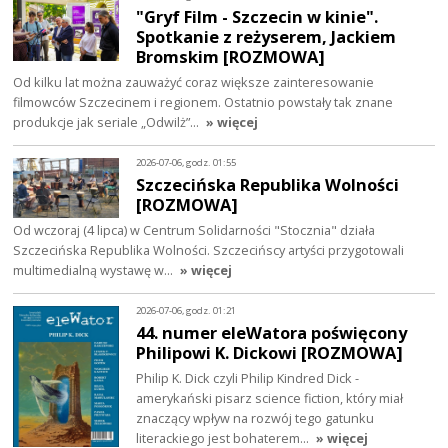
"Gryf Film - Szczecin w kinie".
Spotkanie z reżyserem, Jackiem
Bromskim [ROZMOWA]
Od kilku lat można zauważyć coraz większe zainteresowanie
filmowców Szczecinem i regionem. Ostatnio powstały tak znane
produkcje jak seriale „Odwilż”…
» więcej
2026-07-06, godz. 01:55
Szczecińska Republika Wolności
[ROZMOWA]
Od wczoraj (4 lipca) w Centrum Solidarności "Stocznia" działa
Szczecińska Republika Wolności. Szczecińscy artyści przygotowali
multimedialną wystawę w…
» więcej
2026-07-06, godz. 01:21
44. numer eleWatora poświęcony
Philipowi K. Dickowi [ROZMOWA]
Philip K. Dick czyli Philip Kindred Dick -
amerykański pisarz science fiction, który miał
znaczący wpływ na rozwój tego gatunku
literackiego jest bohaterem…
» więcej