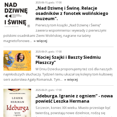
2025-06-15, godz. 17:00
„Nad Dziwnę i Świnę. Relacje
osadników z fonotek wolińskiego
muzeum".
Pierwszy tom książki „Nad Dziwnę i Świnę”
zawiera wspomnienia i wywiady z pierwszymi
polskimi osadnikami Ziemi Wolińskiej, nagrane na taśmy
magnetofonowe…
» więcej
2025-06-01, godz. 17:00
"Kociej Szajki i Baszty Siedmiu
Płaszczy"
W Dniu Dziecka proponujemy też coś dla naszych
najmłodszych słuchaczy. Tydzień temu ukazał się kolejny tom kultowej
serii autorstwa Agaty Romaniuk. Tym…
» więcej
2025-06-01, godz. 17:00
„Ideburga. Igranie z ogniem” - nowa
powieść Leszka Hermana
Szczecin, koniec XIX wieku. Miasto przestaje być
twierdzą, powstają nowe dzielnice, rodzą się