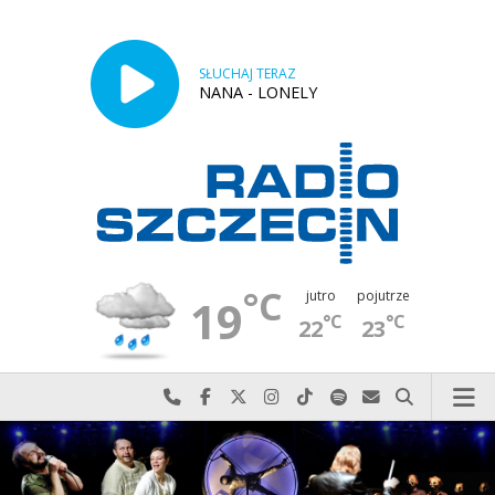
SŁUCHAJ TERAZ
NANA - LONELY
°C
jutro
pojutrze
19
°C
°C
22
23
Najlepiej po prostu do nas zadzwoń
Odwiedź nas na Facebook-u
Odwiedź nas na X
Odwiedź nas na Instagram-ie
Odwiedź nas na TikTok-u
Szukaj nas na Spotify
Wyślij do nas w
Szukaj