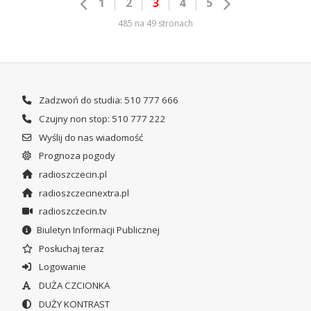
1
2
3
4
5
485 na 49 stronach
Zadzwoń do studia: 510 777 666
Czujny non stop: 510 777 222
Wyślij do nas wiadomość
Prognoza pogody
radioszczecin.pl
radioszczecinextra.pl
radioszczecin.tv
Biuletyn Informacji Publicznej
Posłuchaj teraz
Logowanie
DUŻA CZCIONKA
DUŻY KONTRAST