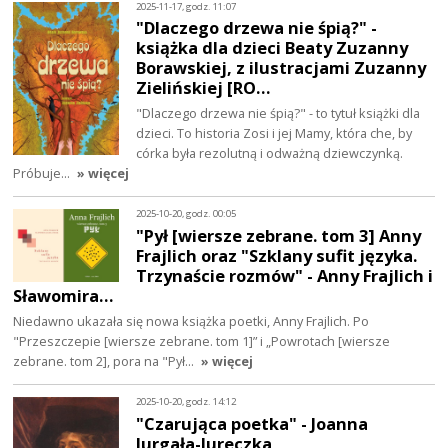
2025-11-17, godz. 11:07
"Dlaczego drzewa nie śpią?" -
książka dla dzieci Beaty Zuzanny
Borawskiej, z ilustracjami Zuzanny
Zielińskiej [RO…
"Dlaczego drzewa nie śpią?" - to tytuł książki dla
dzieci. To historia Zosi i jej Mamy, która che, by
córka była rezolutną i odważną dziewczynką.
Próbuje…
» więcej
2025-10-20, godz. 00:05
"Pył [wiersze zebrane. tom 3] Anny
Frajlich oraz "Szklany sufit języka.
Trzynaście rozmów" - Anny Frajlich i
Sławomira…
Niedawno ukazała się nowa książka poetki, Anny Frajlich. Po
"Przeszczepie [wiersze zebrane. tom 1]” i „Powrotach [wiersze
zebrane. tom 2], pora na "Pył…
» więcej
2025-10-20, godz. 14:12
"Czarująca poetka" - Joanna
Jurgała-Jureczka