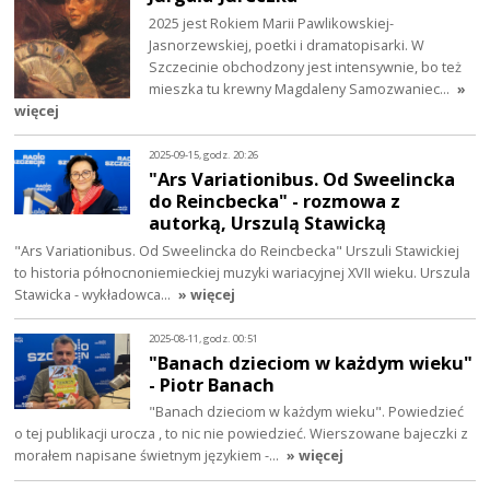
2025 jest Rokiem Marii Pawlikowskiej-
Jasnorzewskiej, poetki i dramatopisarki. W
Szczecinie obchodzony jest intensywnie, bo też
mieszka tu krewny Magdaleny Samozwaniec…
»
więcej
2025-09-15, godz. 20:26
"Ars Variationibus. Od Sweelincka
do Reincbecka" - rozmowa z
autorką, Urszulą Stawicką
"Ars Variationibus. Od Sweelincka do Reincbecka" Urszuli Stawickiej
to historia północnoniemieckiej muzyki wariacyjnej XVII wieku. Urszula
Stawicka - wykładowca…
» więcej
2025-08-11, godz. 00:51
"Banach dzieciom w każdym wieku"
- Piotr Banach
"Banach dzieciom w każdym wieku". Powiedzieć
o tej publikacji urocza , to nic nie powiedzieć. Wierszowane bajeczki z
morałem napisane świetnym językiem -…
» więcej