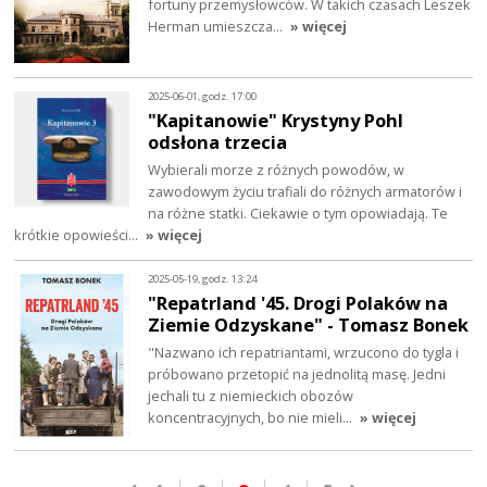
fortuny przemysłowców. W takich czasach Leszek
Herman umieszcza…
» więcej
2025-06-01, godz. 17:00
"Kapitanowie" Krystyny Pohl
odsłona trzecia
Wybierali morze z różnych powodów, w
zawodowym życiu trafiali do różnych armatorów i
na różne statki. Ciekawie o tym opowiadają. Te
krótkie opowieści…
» więcej
2025-05-19, godz. 13:24
"Repatrland '45. Drogi Polaków na
Ziemie Odzyskane" - Tomasz Bonek
"Nazwano ich repatriantami, wrzucono do tygla i
próbowano przetopić na jednolitą masę. Jedni
jechali tu z niemieckich obozów
koncentracyjnych, bo nie mieli…
» więcej