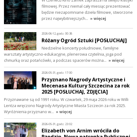
W czerwcu Kino Zamek zaprasza na święto klasyki
filmowej. Przez niemal cały miesiąc prezentować
będzie niezapomniane dzieła filmowe, stworzone
przez najwybitniejszych…
» więcej
2026-06-12, godz. 00:38
Różany Ogród Sztuki [POSŁUCHAJ]
Niedzielne koncerty południowe, familijne
warsztaty artystyczno-edukacyjne, plenerowa czytelnia, joga pod
chmurką oraz potańcówki, a podczas spacerów można…
» więcej
2026-05-31, godz. 17:00
Przyznano Nagrody Artystyczne i
Mecenasa Kultury Szczecina za rok
2025 [POSŁUCHAJ, ZDJĘCIA]
Przyznawane są od 1991 roku. W czwartek, 29 maja 2026 roku w Willi
Lentza wręczono Nagrody Artystyczne Miasta Szczecin za rok 2025.
Wyróżnienia przyznano w…
» więcej
2026-05-31, godz. 23:02
Elizabeth von Arnim wróciła do
Rzędzin. Nowa patronka Publicznej