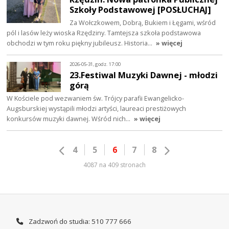
Szkoły Podstawowej [POSŁUCHAJ]
Za Wołczkowem, Dobrą, Bukiem i Łęgami, wśród
pól i lasów leży wioska Rzędziny. Tamtejsza szkoła podstawowa
obchodzi w tym roku piękny jubileusz. Historia…
» więcej
2026-05-31, godz. 17:00
23.Festiwal Muzyki Dawnej - młodzi
górą
W Kościele pod wezwaniem św. Trójcy parafii Ewangelicko-
Augsburskiej wystąpili młodzi artyści, laureaci prestiżowych
konkursów muzyki dawnej. Wśród nich…
» więcej
4
5
6
7
8
4087 na 409 stronach
Zadzwoń do studia: 510 777 666