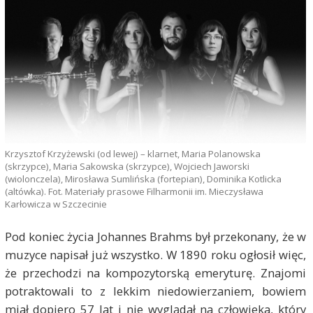
Krzysztof Krzyżewski (od lewej) – klarnet, Maria Polanowska
(skrzypce), Maria Sakowska (skrzypce), Wojciech Jaworski
(wiolonczela), Mirosława Sumlińska (fortepian), Dominika Kotlicka
(altówka). Fot. Materiały prasowe Filharmonii im. Mieczysława
Karłowicza w Szczecinie
Pod koniec życia Johannes Brahms był przekonany, że w
muzyce napisał już wszystko. W 1890 roku ogłosił więc,
że przechodzi na kompozytorską emeryturę. Znajomi
potraktowali to z lekkim niedowierzaniem, bowiem
miał dopiero 57 lat i nie wyglądał na człowieka, który