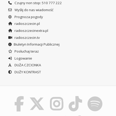
Czujny non stop: 510 777 222
Wyślij do nas wiadomość
Prognoza pogody
radioszczecin.pl
radioszczecinextra.pl
radioszczecin.tv
Biuletyn Informacji Publicznej
Posłuchaj teraz
Logowanie
DUŻA CZCIONKA
DUŻY KONTRAST