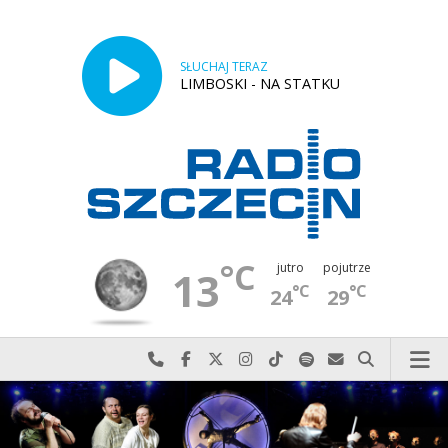
SŁUCHAJ TERAZ
LIMBOSKI - NA STATKU
°C
jutro
pojutrze
13
°C
°C
24
29
Najlepiej po prostu do nas zadzwoń
Odwiedź nas na Facebook-u
Odwiedź nas na X
Odwiedź nas na Instagram-ie
Odwiedź nas na TikTok-u
Szukaj nas na Spotify
Wyślij do nas w
Szukaj