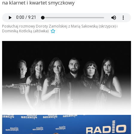
na klarnet i kwartet smyczkowy
Posłuchaj rozmowy Doroty Zamolskiej z Marią Sakowską (skrzypce) i
Dominiką Kotlicką (altówka)