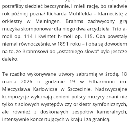
potrafiłby siedzieć bezczynnie. I mieli rację, bo zaledwie
rok później poznał Richarda Mühlfelda – klarnecistę z
orkiestry w Meiningen. Brahms zachwycony grą
muzyka skomponował dla niego dwa arcydzieła: Trio a-
moll op. 114 i Kwintet h-moll op. 115. Oba powstały
niemal równocześnie, w 1891 roku – i oba są dowodem
na to, że Brahmsowi do „ostatniego słowa” było jeszcze
daleko.
Te rzadko wykonywane utwory zabrzmią w środę, 18
marca 2026 o godzinie 19 w Filharmonii im.
Mieczysława Karłowicza w Szczecinie. Nadzwyczajne
kompozycje wykonają cenieni polscy muzycy znani nie
tylko z solowych występów czy orkiestr symfonicznych,
ale również z doskonałych zespołów kameralnych,
intensywnie koncertujących w kraju i za granicą.