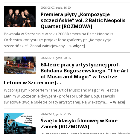
2026-06-07, godz. 16:20
Premiera płyty „Kompozycje
szczecińskie” vol. 2 Baltic Neopolis
Quartet [ROZMOWA]
Powstała w Szczecinie w roku 2008 kameralna Baltic Neopolis
Orchestra kontynuuje projekt fonograficzny pt. „Kompozycje
szczecińskie”. Został zainicjowany…
» więcej
2026-06-11, godz. 20:38
60-lecie pracy artystycznej prof.
Bohdana Boguszewskiego. "The Art
of Music and Magic" w Teatrze
Letnim w Szczecinie […
Wczorajszym koncertem "The Art of Music and Magic" w Teatrze
Letnim w Szczecinie dyrygent - profesor Bohdan Boguszewski
świętował swoje 60-lecie pracy artystycznej. Największym…
» więcej
2026-06-11, godz. 21:15
Święto klasyki filmowej w Kinie
Zamek [ROZMOWA]