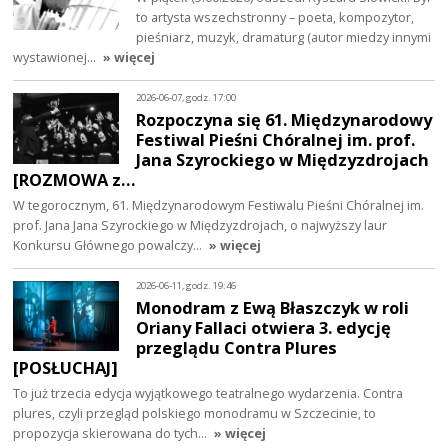
to artysta wszechstronny – poeta, kompozytor,
pieśniarz, muzyk, dramaturg (autor miedzy innymi
wystawionej…
» więcej
2026-06-07, godz. 17:00
Rozpoczyna się 61. Międzynarodowy
Festiwal Pieśni Chóralnej im. prof.
Jana Szyrockiego w Międzyzdrojach
[ROZMOWA z…
W tegorocznym, 61. Międzynarodowym Festiwalu Pieśni Chóralnej im.
prof. Jana Jana Szyrockiego w Międzyzdrojach, o najwyższy laur
Konkursu Głównego powalczy…
» więcej
2026-06-11, godz. 19:46
Monodram z Ewą Błaszczyk w roli
Oriany Fallaci otwiera 3. edycję
przeglądu Contra Plures
[POSŁUCHAJ]
To już trzecia edycja wyjątkowego teatralnego wydarzenia. Contra
plures, czyli przegląd polskiego monodramu w Szczecinie, to
propozycja skierowana do tych…
» więcej