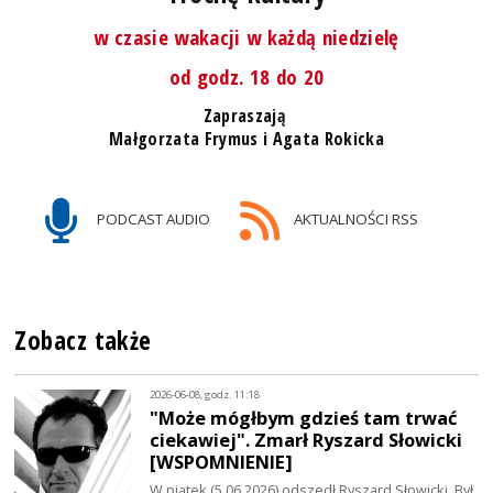
w czasie wakacji w każdą niedzielę
od godz. 18 do 20
Zapraszają
Małgorzata Frymus i Agata Rokicka
PODCAST AUDIO
AKTUALNOŚCI RSS
Zobacz także
2026-06-08, godz. 11:18
"Może mógłbym gdzieś tam trwać
ciekawiej". Zmarł Ryszard Słowicki
[WSPOMNIENIE]
W piątek (5.06.2026) odszedł Ryszard Słowicki. Był