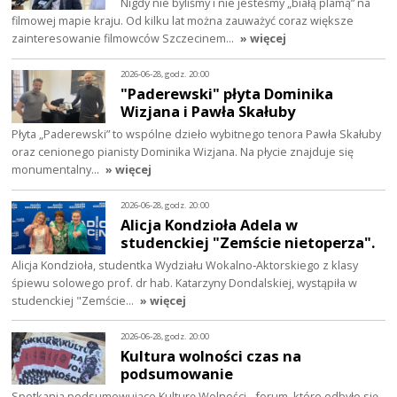
Nigdy nie byliśmy i nie jesteśmy „białą plamą” na
filmowej mapie kraju. Od kilku lat można zauważyć coraz większe
zainteresowanie filmowców Szczecinem…
» więcej
2026-06-28, godz. 20:00
"Paderewski" płyta Dominika
Wizjana i Pawła Skałuby
Płyta „Paderewski” to wspólne dzieło wybitnego tenora Pawła Skałuby
oraz cenionego pianisty Dominika Wizjana. Na płycie znajduje się
monumentalny…
» więcej
2026-06-28, godz. 20:00
Alicja Kondzioła Adela w
studenckiej "Zemście nietoperza".
Alicja Kondzioła, studentka Wydziału Wokalno‑Aktorskiego z klasy
śpiewu solowego prof. dr hab. Katarzyny Dondalskiej, wystąpiła w
studenckiej "Zemście…
» więcej
2026-06-28, godz. 20:00
Kultura wolności czas na
podsumowanie
Spotkania podsumowujące Kulturę Wolności - forum, które odbyło się