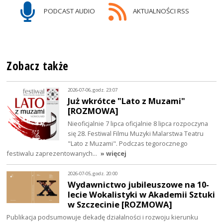
PODCAST AUDIO
AKTUALNOŚCI RSS
Zobacz także
2026-07-06, godz. 23:07
Już wkrótce "Lato z Muzami"
[ROZMOWA]
Nieoficjalnie 7 lipca oficjalnie 8 lipca rozpoczyna
się 28. Festiwal Filmu Muzyki Malarstwa Teatru
"Lato z Muzami". Podczas tegorocznego
festiwalu zaprezentowanych…
» więcej
2026-07-05, godz. 20:00
Wydawnictwo jubileuszowe na 10-
lecie Wokalistyki w Akademii Sztuki
w Szczecinie [ROZMOWA]
Publikacja podsumowuje dekadę działalności i rozwoju kierunku