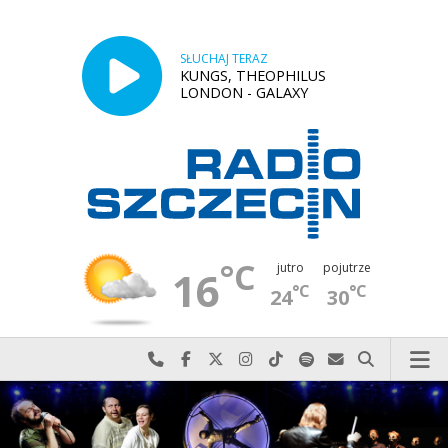
SŁUCHAJ TERAZ
KUNGS, THEOPHILUS
LONDON - GALAXY
°C
jutro
pojutrze
16
°C
°C
24
30
Najlepiej po prostu do nas zadzwoń
Odwiedź nas na Facebook-u
Odwiedź nas na X
Odwiedź nas na Instagram-ie
Odwiedź nas na TikTok-u
Szukaj nas na Spotify
Wyślij do nas w
Szukaj