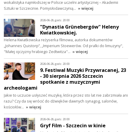
wokalistyka najmłodszej w Polsce uczelni artystycznej – Akademii
Sztuki w Szczecinie. Pomysłodawczynią…
» więcej
2026-06-28, godz. 20:00
"Dynastia Grünebergów" Heleny
Kwiatkowskiej.
Helena Kwiatkowska reżyserka filmowa, autorka dokumentów
„Johannes Quistorp”, „Imperium Stoewerów. Od pralki do limuzyny",
"Małej ojczyzny hrabiego Zedtwitza"…
» więcej
2026-06-28, godz. 20:00
9. Festiwal Muzyki Przywracanej, 23
- 30 sierpnia 2026 Szczecin
spotkanie z muzycznymi
archeologami
Jakie to uczucie usłyszeć muzykę, która przez sto lat nie zabrzmiała ani
razu? Czy da się wrócić do dźwięków dawnych synagog, salonów,
kościołów…
» więcej
2026-06-28, godz. 20:00
Gryf Film - Szczecin w kinie