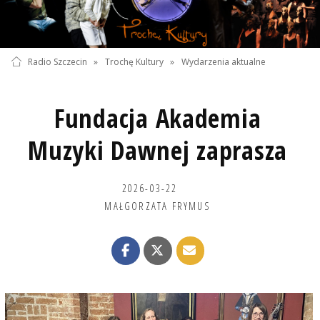
Radio Szczecin
»
Trochę Kultury
»
Wydarzenia aktualne
Fundacja Akademia
Muzyki Dawnej zaprasza
2026-03-22
MAŁGORZATA FRYMUS