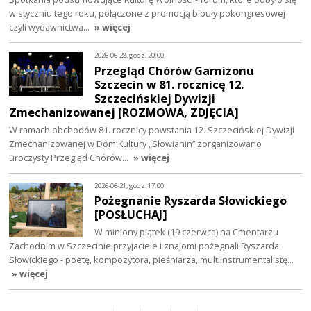
w styczniu tego roku, połączone z promocją bibuły pokongresowej
czyli wydawnictwa…
» więcej
2026-06-28, godz. 20:00
Przegląd Chórów Garnizonu
Szczecin w 81. rocznicę 12.
Szczecińskiej Dywizji
Zmechanizowanej [ROZMOWA, ZDJĘCIA]
W ramach obchodów 81. rocznicy powstania 12. Szczecińskiej Dywizji
Zmechanizowanej w Dom Kultury „Słowianin” zorganizowano
uroczysty Przegląd Chórów…
» więcej
2026-06-21, godz. 17:00
Pożegnanie Ryszarda Słowickiego
[POSŁUCHAJ]
W miniony piątek (19 czerwca) na Cmentarzu
Zachodnim w Szczecinie przyjaciele i znajomi pożegnali Ryszarda
Słowickiego - poetę, kompozytora, pieśniarza, multiinstrumentalistę…
» więcej