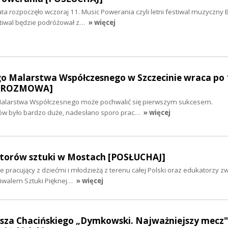
a rozpoczęło wczoraj 11. Music Powerania czyli letni festiwal muzyczny B
stiwal będzie podróżował z…
» więcej
go Malarstwa Współczesnego w Szczecinie wraca po 
e [ROZMOWA]
 Malarstwa Współczesnego może pochwalić się pierwszym sukcesem.
ów było bardzo duże, nadesłano sporo prac…
» więcej
torów sztuki w Mostach [POSŁUCHAJ]
le pracujący z dziećmi i młodzieżą z terenu całej Polski oraz edukatorzy zw
walem Sztuki Pięknej…
» więcej
a Chacińskiego „Dymkowski. Najważniejszy mecz"