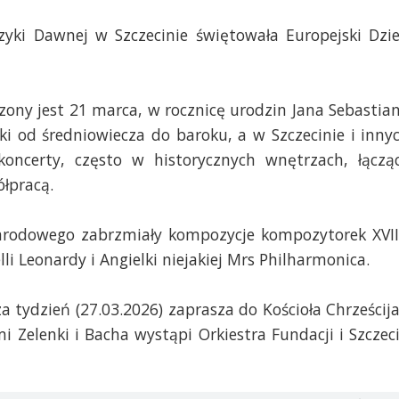
ki Dawnej w Szczecinie świętowała Europejski Dzi
ony jest 21 marca, w rocznicę urodzin Jana Sebastia
 od średniowiecza do baroku, a w Szczecinie i inny
oncerty, często w historycznych wnętrzach, łączą
łpracą.
odowego zabrzmiały kompozycje kompozytorek XVII
li Leonardy i Angielki niejakiej Mrs Philharmonica.
 tydzień (27.03.2026) zaprasza do Kościoła Chrześcij
i Zelenki i Bacha wystąpi Orkiestra Fundacji i Szczec