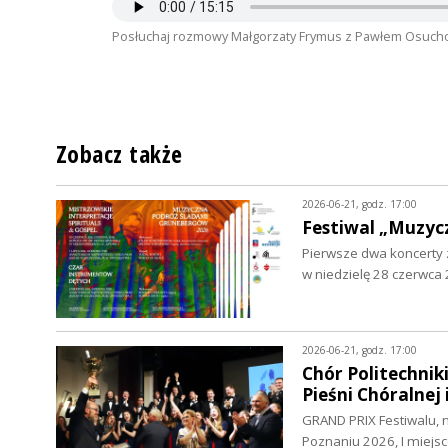
Posłuchaj rozmowy Małgorzaty Frymus z Pawłem Osucho
Zobacz także
2026-06-21, godz. 17:00
Festiwal „Muzyc
Pierwsze dwa koncerty z
w niedzielę 28 czerwca
2026-06-21, godz. 17:00
Chór Politechni
Pieśni Chóralnej
GRAND PRIX Festiwalu, n
Poznaniu 2026, I miejsc