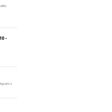
altic
10 -
iązani z