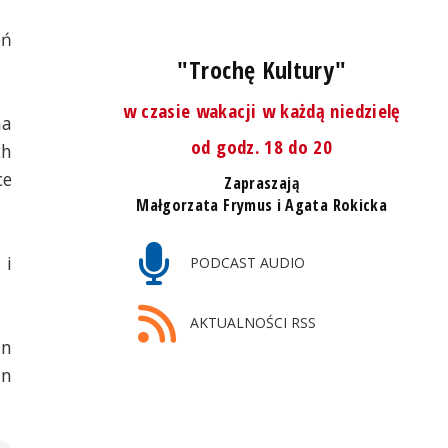
eń
"Trochę Kultury"
w czasie wakacji w każdą niedzielę
na
od godz. 18 do 20
ch
ce
Zapraszają
Małgorzata Frymus i Agata Rokicka
 i
PODCAST AUDIO
AKTUALNOŚCI RSS
an
in