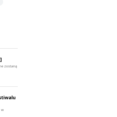
]
ane zostaną
stiwalu
a w