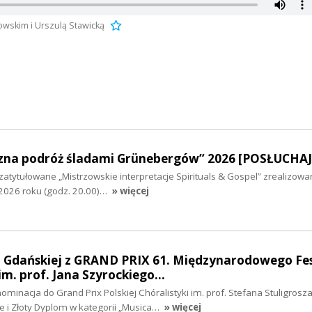
wskim i Urszulą Stawicką
zna podróż śladami Grünebergów” 2026 [POSŁUCHAJ
atytułowane „Mistrzowskie interpretacje Spirituals & Gospel” zrealizow
 2026 roku (godz. 20.00)…
» więcej
ki Gdańskiej z GRAND PRIX 61. Międzynarodowego Fe
 im. prof. Jana Szyrockiego…
ominacja do Grand Prix Polskiej Chóralistyki im. prof. Stefana Stuligrosz
e i Złoty Dyplom w kategorii „Musica…
» więcej