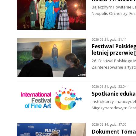
Bajecznym Powitanie Lat
Neopolis Orchestry. Fe
2026-06-21, godz. 21:11
Festiwal Polskie
letniej przerwi
26. Festiwal Polskiego
Zainteresowanie artyst
2026-06-21, godz. 22:04
Spotkanie eduka
Instruktorzy i nauczycie
Międzynarodowym Festi
2026-06-14, godz. 17:00
Dokument Tomasz