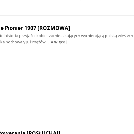
ie Pionier 1907 [ROZMOWA]
j to historia przyjaźni kobiet zamieszkujących wymierającą polską wieś w 
onka pochowały już mężów…
» więcej
 Powerania [POSŁUCHAJ]