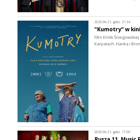
2026-06-21, godz. 21:34
"Kumotry" w kin
Film Emilii Śniegowskie
Karpatach. Hanka i Br
2026-06-21, godz. 17:00
Rusza 11. Music