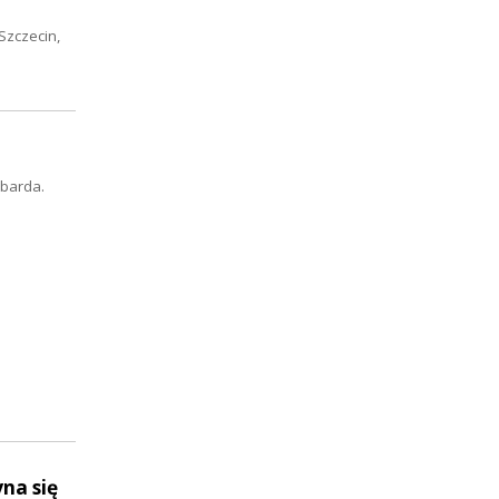
Szczecin,
 barda.
na się