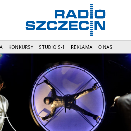
A
KONKURSY
STUDIO S-1
REKLAMA
O NAS