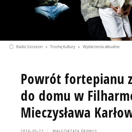
Radio Szczecin
»
Trochę Kultury
»
Wydarzenia aktualne
Powrót fortepianu 
do domu w Filharmo
Mieczysława Karłow
2026-03-22
MAŁGORZATA FRYMUS