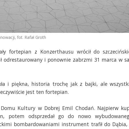
owacji, fot. Rafał Groth
ły fortepian z Konzerthausu wrócił do szczeciński
tał odrestaurowany i ponownie zabrzmi 31 marca w sa
a i piękna, historia trochę jak z bajki, ale wszystk
eczywiście jest ten fortepian.
or Domu Kultury w Dobrej Emil Chodań. Najpierw kup
ianin, potem odsprzedał go do nowo wybudowane
nckimi bombardowaniami instrument trafił do Dąbia,