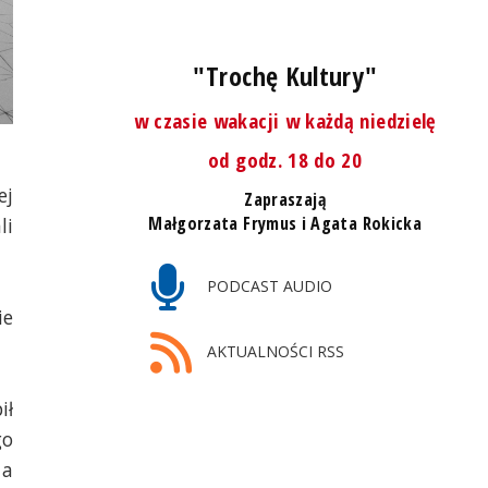
"Trochę Kultury"
w czasie wakacji w każdą niedzielę
od godz. 18 do 20
ej
Zapraszają
Małgorzata Frymus i Agata Rokicka
li
PODCAST AUDIO
ie
AKTUALNOŚCI RSS
ił
go
 a