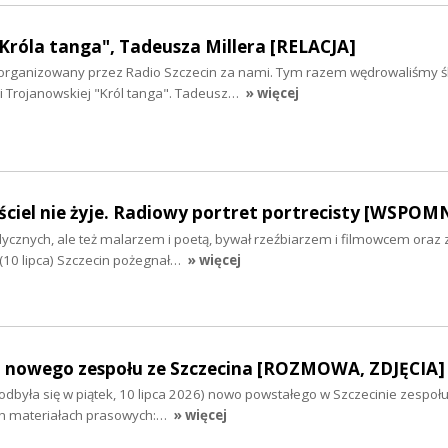
Króla tanga", Tadeusza Millera [RELACJA]
i zorganizowany przez Radio Szczecin za nami. Tym razem wędrowaliśmy 
i Trojanowskiej "Król tanga". Tadeusz…
» więcej
ciel nie żyje. Radiowy portret portrecisty [WSPOM
cznych, ale też malarzem i poetą, bywał rzeźbiarzem i filmowcem oraz
(10 lipca) Szczecin pożegnał…
» więcej
 nowego zespołu ze Szczecina [ROZMOWA, ZDJĘCIA]
dbyła się w piątek, 10 lipca 2026) nowo powstałego w Szczecinie zespołu
ch materiałach prasowych:…
» więcej