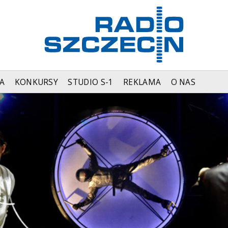
A
KONKURSY
STUDIO S-1
REKLAMA
O NAS