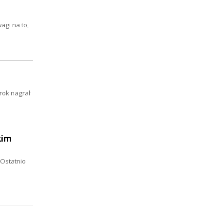
gi na to,
rok nagrał
kim
 Ostatnio