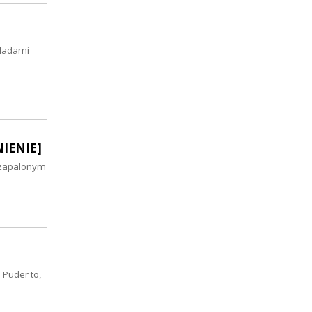
śladami
NIENIE]
 zapalonym
 Puder to,