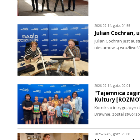
2026-07-14, godz. 01:55
Julian Cochran,
Julian Cochran jest au
niesamowitą wrażliwoś
2026-07-14, godz. 02:01
"Tajemnica zagi
Kultury [ROZM
Komiks o intrygującym 
Drawnie, został stwor
2026-07-05, godz. 20:00