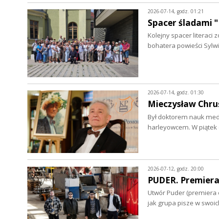
2026-07-14, godz. 01:21
Spacer śladami "
Kolejny spacer literac
bohatera powieści Sylwi
2026-07-14, godz. 01:30
Mieczysław Chruś
Był doktorem nauk medy
harleyowcem. W piątek 
2026-07-12, godz. 20:00
PUDER. Premiera
Utwór Puder (premiera o
jak grupa pisze w swoi