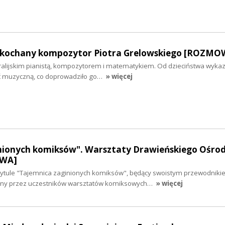
 ukochany kompozytor Piotra Grelowskiego [ROZMO
stralijskim pianistą, kompozytorem i matematykiem. Od dzieciństwa wyka
ć muzyczną, co doprowadziło go…
» więcej
nionych komiksów". Warsztaty Drawieńskiego Ośro
OWA]
tytule "Tajemnica zaginionych komiksów", będący swoistym przewodniki
zony przez uczestników warsztatów komiksowych…
» więcej