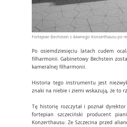
Fortepian Bechstein z dawnego Konzerthausu po ren
Po osiemdziesięciu latach cudem ocala
filharmonii. Gabinetowy Bechstein zos
kameralnej filharmonii.
Historia tego instrumentu jest niezwykł
znaki na niebie i ziemi wskazują, że to rz
Tę historię rozczytał i poznał dyrekt
fortepian szczeciński producent p
Konzerthausu. Ze Szczecina przed alia