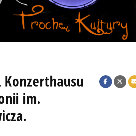
z Konzerthausu
nii im.
icza.