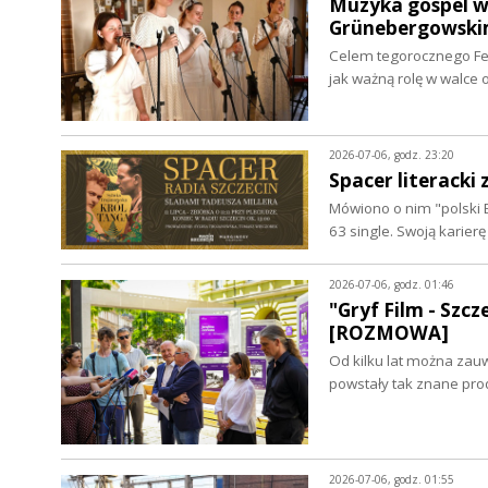
Muzyka gospel w 
Grünebergowski
Celem tegorocznego Fes
jak ważną rolę w walce
2026-07-06, godz. 23:20
Spacer literacki
Mówiono o nim "polski B
63 single. Swoją karier
2026-07-06, godz. 01:46
"Gryf Film - Szc
[ROZMOWA]
Od kilku lat można zau
powstały tak znane prod
2026-07-06, godz. 01:55