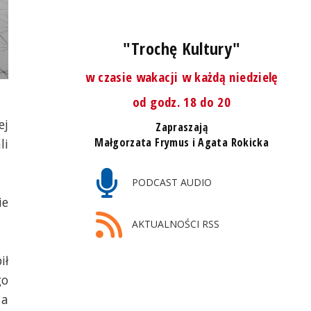
"Trochę Kultury"
w czasie wakacji w każdą niedzielę
od godz. 18 do 20
ej
Zapraszają
Małgorzata Frymus i Agata Rokicka
li
PODCAST AUDIO
ie
AKTUALNOŚCI RSS
ił
go
 a