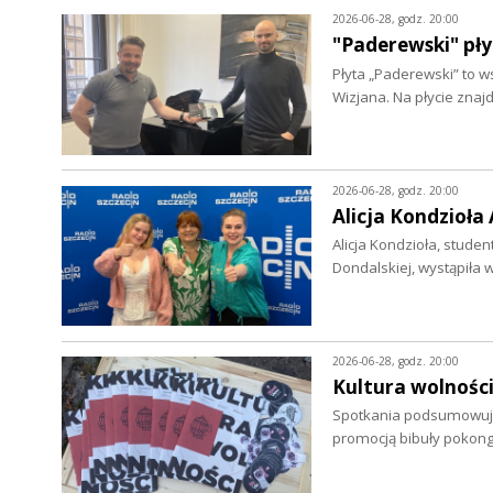
2026-06-28, godz. 20:00
"Paderewski" pły
Płyta „Paderewski” to 
Wizjana. Na płycie zna
2026-06-28, godz. 20:00
Alicja Kondzioła
Alicja Kondzioła, stude
Dondalskiej, wystąpiła
2026-06-28, godz. 20:00
Kultura wolnośc
Spotkania podsumowujące
promocją bibuły pokon