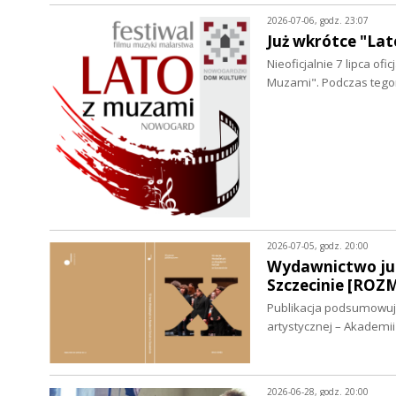
2026-07-06, godz. 23:07
Już wkrótce "L
Nieoficjalnie 7 lipca of
Muzami". Podczas tego
2026-07-05, godz. 20:00
Wydawnictwo jub
Szczecinie [RO
Publikacja podsumowuje 
artystycznej – Akademi
2026-06-28, godz. 20:00