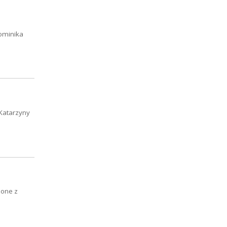
Dominika
 Katarzyny
zone z