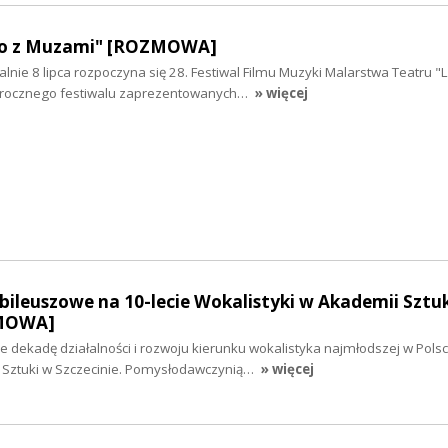
ato z Muzami" [ROZMOWA]
icjalnie 8 lipca rozpoczyna się 28. Festiwal Filmu Muzyki Malarstwa Teatru "
rocznego festiwalu zaprezentowanych…
» więcej
ileuszowe na 10-lecie Wokalistyki w Akademii Sztu
ZMOWA]
dekadę działalności i rozwoju kierunku wokalistyka najmłodszej w Polsc
i Sztuki w Szczecinie. Pomysłodawczynią…
» więcej