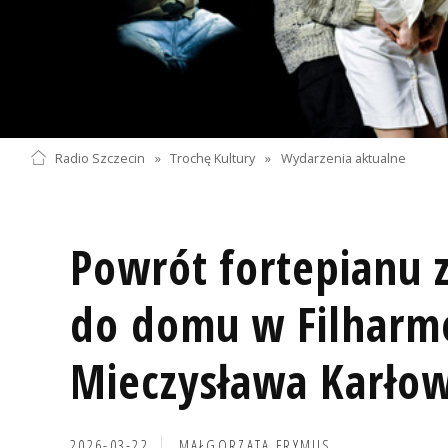
Radio Szczecin
»
Trochę Kultury
»
Wydarzenia aktualne
Powrót fortepianu 
do domu w Filharmo
Mieczysława Karłow
2026-03-22
MAŁGORZATA FRYMUS