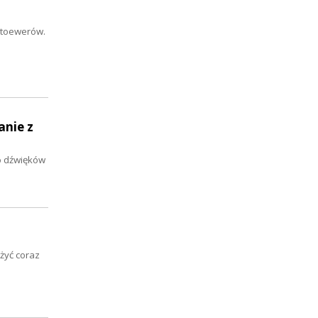
Stoewerów.
anie z
do dźwięków
żyć coraz