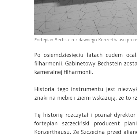
Fortepian Bechstein z dawnego Konzerthausu po ren
Po osiemdziesięciu latach cudem ocala
filharmonii. Gabinetowy Bechstein zos
kameralnej filharmonii.
Historia tego instrumentu jest niezwykł
znaki na niebie i ziemi wskazują, że to rz
Tę historię rozczytał i poznał dyrekt
fortepian szczeciński producent p
Konzerthausu. Ze Szczecina przed alia