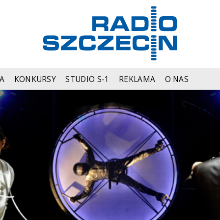
A
KONKURSY
STUDIO S-1
REKLAMA
O NAS