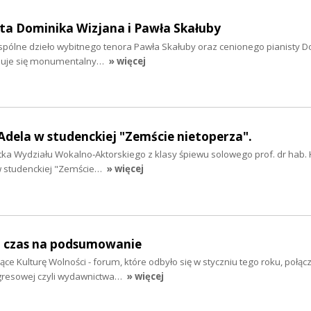
ta Dominika Wizjana i Pawła Skałuby
wspólne dzieło wybitnego tenora Pawła Skałuby oraz cenionego pianisty 
jduje się monumentalny…
» więcej
 Adela w studenckiej "Zemście nietoperza".
ntka Wydziału Wokalno‑Aktorskiego z klasy śpiewu solowego prof. dr hab.
 w studenckiej "Zemście…
» więcej
i czas na podsumowanie
 Kulturę Wolności - forum, które odbyło się w styczniu tego roku, połąc
gresowej czyli wydawnictwa…
» więcej