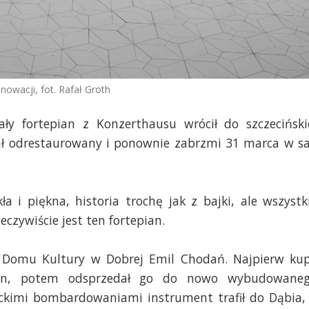
owacji, fot. Rafał Groth
ły fortepian z Konzerthausu wrócił do szczeciński
tał odrestaurowany i ponownie zabrzmi 31 marca w sa
a i piękna, historia trochę jak z bajki, ale wszystk
eczywiście jest ten fortepian.
or Domu Kultury w Dobrej Emil Chodań. Najpierw kup
ianin, potem odsprzedał go do nowo wybudowane
nckimi bombardowaniami instrument trafił do Dąbia,