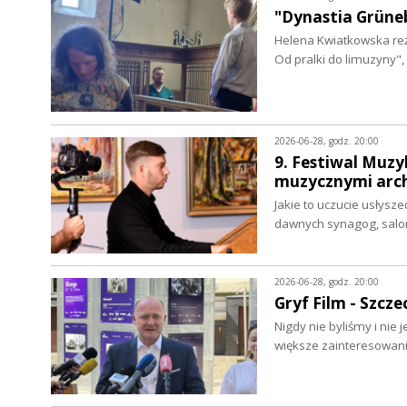
"Dynastia Grüne
Helena Kwiatkowska re
Od pralki do limuzyny"
2026-06-28, godz. 20:00
9. Festiwal Muzyk
muzycznymi arc
Jakie to uczucie usłysze
dawnych synagog, salo
2026-06-28, godz. 20:00
Gryf Film - Szcze
Nigdy nie byliśmy i nie
większe zainteresowa