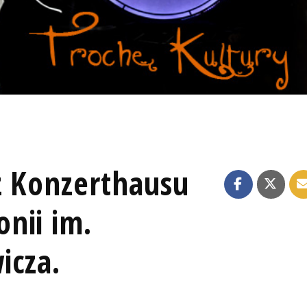
z Konzerthausu
nii im.
icza.