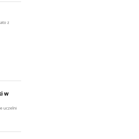
Lato z
ki w
e uczelni