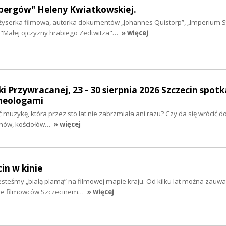
bergów" Heleny Kwiatkowskiej.
żyserka filmowa, autorka dokumentów „Johannes Quistorp”, „Imperium 
, "Małej ojczyzny hrabiego Zedtwitza"…
» więcej
i Przywracanej, 23 - 30 sierpnia 2026 Szczecin spotk
heologami
ć muzykę, która przez sto lat nie zabrzmiała ani razu? Czy da się wrócić 
nów, kościołów…
» więcej
cin w kinie
 jesteśmy „białą plamą” na filmowej mapie kraju. Od kilku lat można zauwa
nie filmowców Szczecinem…
» więcej