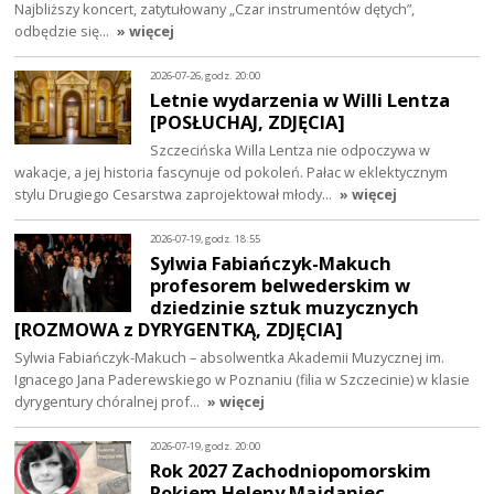
Najbliższy koncert, zatytułowany „Czar instrumentów dętych”,
odbędzie się…
» więcej
2026-07-26, godz. 20:00
Letnie wydarzenia w Willi Lentza
[POSŁUCHAJ, ZDJĘCIA]
Szczecińska Willa Lentza nie odpoczywa w
wakacje, a jej historia fascynuje od pokoleń. Pałac w eklektycznym
stylu Drugiego Cesarstwa zaprojektował młody…
» więcej
2026-07-19, godz. 18:55
Sylwia Fabiańczyk-Makuch
profesorem belwederskim w
dziedzinie sztuk muzycznych
[ROZMOWA z DYRYGENTKĄ, ZDJĘCIA]
Sylwia Fabiańczyk-Makuch – absolwentka Akademii Muzycznej im.
Ignacego Jana Paderewskiego w Poznaniu (filia w Szczecinie) w klasie
dyrygentury chóralnej prof…
» więcej
2026-07-19, godz. 20:00
Rok 2027 Zachodniopomorskim
Rokiem Heleny Majdaniec.