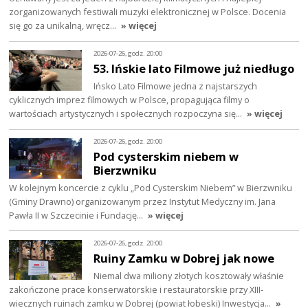
zorganizowanych festiwali muzyki elektronicznej w Polsce. Docenia
się go za unikalną, wręcz…
» więcej
2026-07-26, godz. 20:00
53. Ińskie lato Filmowe już niedługo
Ińsko Lato Filmowe jedna z najstarszych
cyklicznych imprez filmowych w Polsce, propagująca filmy o
wartościach artystycznych i społecznych rozpoczyna się…
» więcej
2026-07-26, godz. 20:00
Pod cysterskim niebem w
Bierzwniku
W kolejnym koncercie z cyklu „Pod Cysterskim Niebem” w Bierzwniku
(Gminy Drawno) organizowanym przez Instytut Medyczny im. Jana
Pawła II w Szczecinie i Fundację…
» więcej
2026-07-26, godz. 20:00
Ruiny Zamku w Dobrej jak nowe
Niemal dwa miliony złotych kosztowały właśnie
zakończone prace konserwatorskie i restauratorskie przy XIII-
wiecznych ruinach zamku w Dobrej (powiat łobeski) Inwestycja…
»