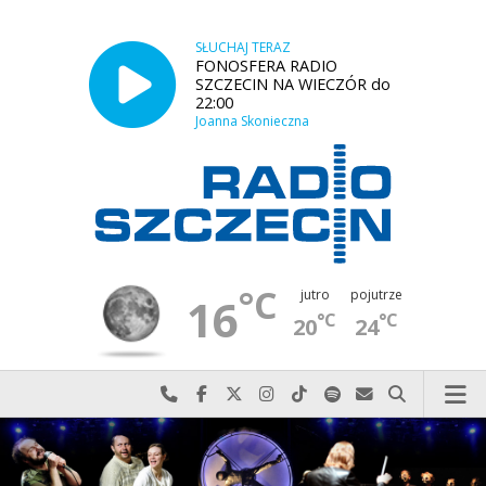
SŁUCHAJ TERAZ
FONOSFERA RADIO
SZCZECIN NA WIECZÓR do
22:00
Joanna Skonieczna
°C
jutro
pojutrze
16
°C
°C
20
24
Najlepiej po prostu do nas zadzwoń
Odwiedź nas na Facebook-u
Odwiedź nas na X
Odwiedź nas na Instagram-ie
Odwiedź nas na TikTok-u
Szukaj nas na Spotify
Wyślij do nas w
Szukaj