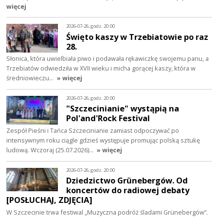
więcej
2026-07-26, godz. 20:00
Święto kaszy w Trzebiatowie po raz
28.
Słonica, która uwielbiała piwo i podawała rękawiczkę swojemu panu, a
Trzebiatów odwiedziła w XVII wieku i micha gorącej kaszy, która w
średniowieczu…
» więcej
2026-07-26, godz. 20:00
"Szczecinianie" wystąpią na
Pol'and'Rock Festival
Zespół Pieśni i Tańca Szczecinianie zamiast odpoczywać po
intensywnym roku ciągle gdzieś występuje promując polską sztukę
ludową. Wczoraj (25.07.2026)…
» więcej
2026-07-26, godz. 20:00
Dziedzictwo Grünebergów. Od
koncertów do radiowej debaty
[POSŁUCHAJ, ZDJĘCIA]
W Szczecinie trwa festiwal „Muzyczna podróż śladami Grünebergów”.