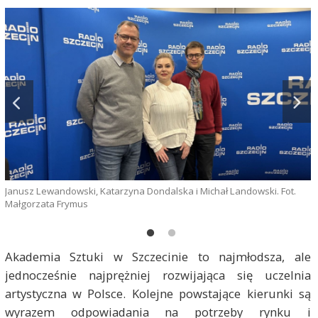
Janusz Lewandowski, Katarzyna Dondalska i Michał Landowski. Fot.
M
Małgorzata Frymus
M
Akademia Sztuki w Szczecinie to najmłodsza, ale
jednocześnie najprężniej rozwijająca się uczelnia
artystyczna w Polsce. Kolejne powstające kierunki są
wyrazem odpowiadania na potrzeby rynku i