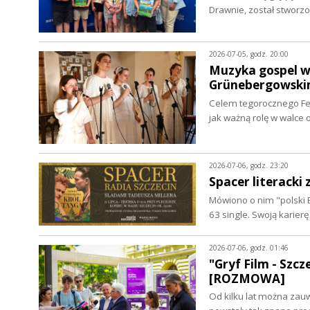
Drawnie, został stwor
2026-07-05, godz. 20:00
Muzyka gospel w 
Grünebergowski
Celem tegorocznego Fes
jak ważną rolę w walce
2026-07-06, godz. 23:20
Spacer literacki
Mówiono o nim "polski B
63 single. Swoją karier
2026-07-06, godz. 01:46
"Gryf Film - Szc
[ROZMOWA]
Od kilku lat można zau