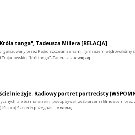
Króla tanga", Tadeusza Millera [RELACJA]
i zorganizowany przez Radio Szczecin za nami. Tym razem wędrowaliśmy 
i Trojanowskiej "Król tanga". Tadeusz…
» więcej
ciel nie żyje. Radiowy portret portrecisty [WSPOM
cznych, ale też malarzem i poetą, bywał rzeźbiarzem i filmowcem oraz
(10 lipca) Szczecin pożegnał…
» więcej