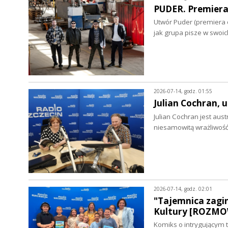
PUDER. Premiera
Utwór Puder (premiera o
jak grupa pisze w swoi
2026-07-14, godz. 01:55
Julian Cochran,
Julian Cochran jest au
niesamowitą wrażliwoś
2026-07-14, godz. 02:01
"Tajemnica zagi
Kultury [ROZM
Komiks o intrygującym 