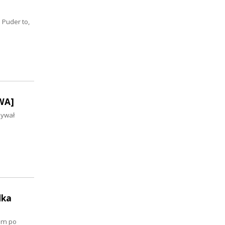
 Puder to,
WA]
zywał
dka
em po