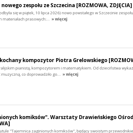
 nowego zespołu ze Szczecina [ROZMOWA, ZDJĘCIA]
dbyła się w piątek, 10 lipca 2026) nowo powstałego w Szczecinie zespołu
ch materiałach prasowych:…
» więcej
 ukochany kompozytor Piotra Grelowskiego [ROZMO
stralijskim pianistą, kompozytorem i matematykiem. Od dzieciństwa wyka
ć muzyczną, co doprowadziło go…
» więcej
nionych komiksów". Warsztaty Drawieńskiego Ośro
OWA]
tytule "Tajemnica zaginionych komiksów", będący swoistym przewodniki