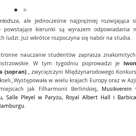
odsza, ale jednocześnie najprężniej rozwijająca s
jne powstające kierunki są wyrazem odpowiadania 
h ludzi. Już wkrótce rozpoczyna się nabór na studia.
hstronne nauczanie studentów zaprasza znakomitych
istrzowskie. W tym tygodniu poprowadzi je
Iwo
 (sopran) ,
zwyciężczyni Międzynarodowego Konkur
kseli
.
Występowała w wielu krajach Europy oraz w Azji
ejscach jak Filharmonii Berlińskiej
, Musikverein
 Salle Pleyel w Paryżu, Royal Albert Hall i Barbic
 Hamburgu.