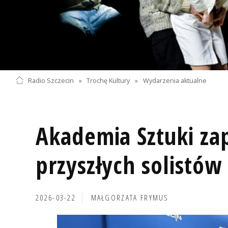
Radio Szczecin
»
Trochę Kultury
»
Wydarzenia aktualne
Akademia Sztuki za
przyszłych solistó
2026-03-22
MAŁGORZATA FRYMUS