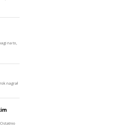
gi na to,
rok nagrał
kim
 Ostatnio