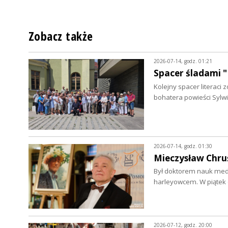
Zobacz także
2026-07-14, godz. 01:21
Spacer śladami "
Kolejny spacer literac
bohatera powieści Sylwi
2026-07-14, godz. 01:30
Mieczysław Chruś
Był doktorem nauk medy
harleyowcem. W piątek 
2026-07-12, godz. 20:00