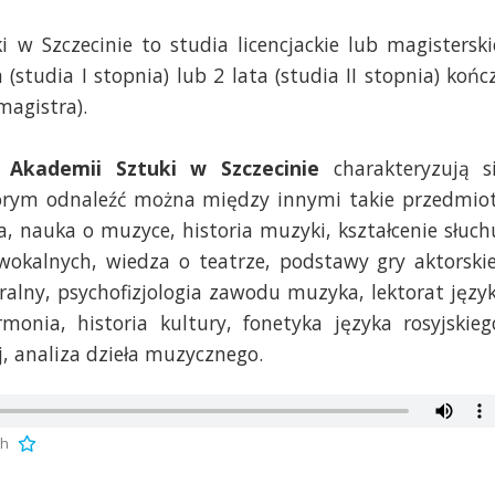
 w Szczecinie to studia licencjackie lub magisterski
(studia I stopnia) lub 2 lata (studia II stopnia) końc
magistra).
 Akademii Sztuki w Szczecinie
charakteryzują s
órym odnaleźć można między innymi takie przedmio
a, nauka o muzyce, historia muzyki, kształcenie słuch
 wokalnych, wiedza o teatrze, podstawy gry aktorskie
eralny, psychofizjologia zawodu muzyka, lektorat języ
monia, historia kultury, fonetyka języka rosyjskieg
 analiza dzieła muzycznego.
ch