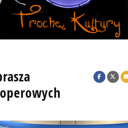
prasza
w operowych