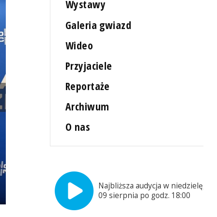
Wystawy
Galeria gwiazd
Wideo
Przyjaciele
Reportaże
Archiwum
O nas
Najbliższa audycja w niedzielę,
09 sierpnia po godz. 18:00
Małgorzata Frymus, Katarzyna Dondalska, Janusz Lewandowski, i 