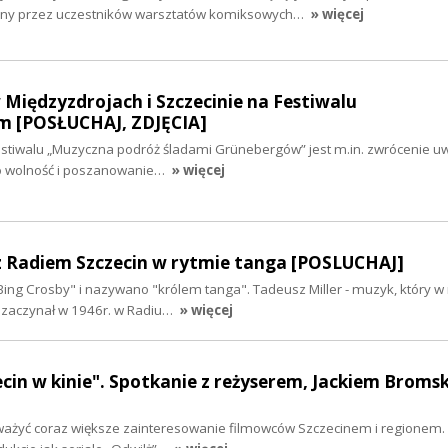
zony przez uczestników warsztatów komiksowych…
» więcej
Międzyzdrojach i Szczecinie na Festiwalu
m [POSŁUCHAJ, ZDJĘCIA]
tiwalu „Muzyczna podróż śladami Grünebergów” jest m.in. zwrócenie uwa
 o wolność i poszanowanie…
» więcej
 z Radiem Szczecin w rytmie tanga [POSLUCHAJ]
ing Crosby" i nazywano "królem tanga". Tadeusz Miller - muzyk, który w 
ę zaczynał w 1946r. w Radiu…
» więcej
zecin w kinie". Spotkanie z reżyserem, Jackiem Broms
ważyć coraz większe zainteresowanie filmowców Szczecinem i regionem.