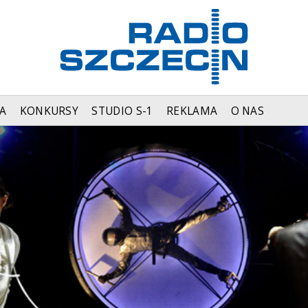
A
KONKURSY
STUDIO S-1
REKLAMA
O NAS