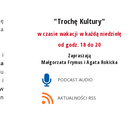
"Trochę Kultury"
ię
na
w czasie wakacji w każdą niedzielę
od godz. 18 do 20
 i
Zapraszają
Małgorzata Frymus i Agata Rokicka
na
su
 i
PODCAST AUDIO
 w
an
AKTUALNOŚCI RSS