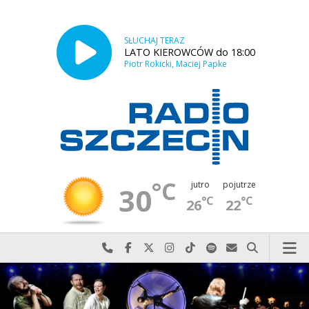
SŁUCHAJ TERAZ
LATO KIEROWCÓW do 18:00
Piotr Rokicki, Maciej Papke
°C
jutro
pojutrze
30
°C
°C
26
22
Najlepiej po prostu do nas zadzwoń
Odwiedź nas na Facebook-u
Odwiedź nas na X
Odwiedź nas na Instagram-ie
Odwiedź nas na TikTok-u
Szukaj nas na Spotify
Wyślij do nas w
Szukaj