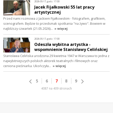
2026-05-17, godz. 17:00
Jacek Fijałkowski 55 lat pracy
artystycznej
Przed nami rozmowa z Jackiem Fijałkowskim - fotografem, grafikiem,
scenografem. Będzie to przedsmak spotkania "na żywo". Bowiem w
najbliższy czwartek (21.05.2026)…
» więcej
2026-05-17, godz. 17:00
Odeszła wybitna artystka -
wspomnienie Stanisławy Celińskiej
Stanisława Celińska urodzona 29 kwietnia 1947 w Warszawa to jedna z
najwybitniejszych polskich aktorek teatralnych i filmowych oraz
ceniona pieśniarka. Ukończyła…
» więcej
5
6
7
8
9
4087 na 409 stronach