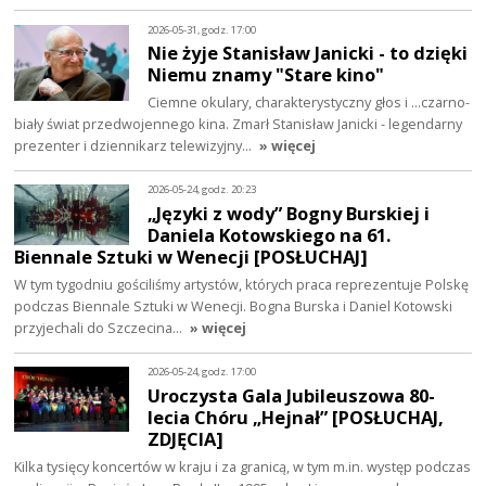
2026-05-31, godz. 17:00
Nie żyje Stanisław Janicki - to dzięki
Niemu znamy "Stare kino"
Ciemne okulary, charakterystyczny głos i ...czarno-
biały świat przedwojennego kina. Zmarł Stanisław Janicki - legendarny
prezenter i dziennikarz telewizyjny…
» więcej
2026-05-24, godz. 20:23
„Języki z wody” Bogny Burskiej i
Daniela Kotowskiego na 61.
Biennale Sztuki w Wenecji [POSŁUCHAJ]
W tym tygodniu gościliśmy artystów, których praca reprezentuje Polskę
podczas Biennale Sztuki w Wenecji. Bogna Burska i Daniel Kotowski
przyjechali do Szczecina…
» więcej
2026-05-24, godz. 17:00
Uroczysta Gala Jubileuszowa 80-
lecia Chóru „Hejnał” [POSŁUCHAJ,
ZDJĘCIA]
Kilka tysięcy koncertów w kraju i za granicą, w tym m.in. występ podczas