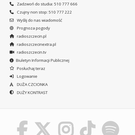
Zadzwoń do studia: 510 777 666
Czujny non stop: 510 777 222
Wyślij do nas wiadomość
Prognoza pogody
radioszczecin.pl
radioszczecinextra.pl
radioszczecin.tv
Biuletyn Informacji Publicznej
Posłuchaj teraz
Logowanie
DUŻA CZCIONKA
DUŻY KONTRAST