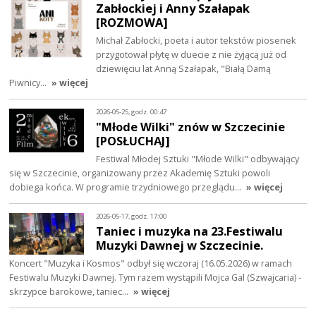
Zabłockiej i Anny Szałapak
[ROZMOWA]
Michał Zabłocki, poeta i autor tekstów piosenek
przygotował płytę w duecie z nie żyjącą już od
dziewięciu lat Anną Szałapak, "Białą Damą
Piwnicy…
» więcej
2026-05-25, godz. 00:47
"Młode Wilki" znów w Szczecinie
[POSŁUCHAJ]
Festiwal Młodej Sztuki "Młode Wilki" odbywający
się w Szczecinie, organizowany przez Akademię Sztuki powoli
dobiega końca. W programie trzydniowego przeglądu…
» więcej
2026-05-17, godz. 17:00
Taniec i muzyka na 23.Festiwalu
Muzyki Dawnej w Szczecinie.
Koncert "Muzyka i Kosmos" odbył się wczoraj (16.05.2026) w ramach
Festiwalu Muzyki Dawnej. Tym razem wystąpili Mojca Gal (Szwajcaria) -
skrzypce barokowe, taniec…
» więcej