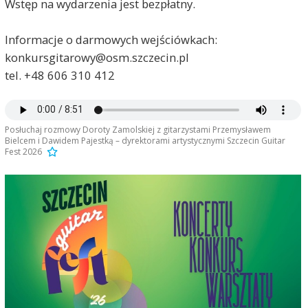
Wstęp na wydarzenia jest bezpłatny.
Informacje o darmowych wejściówkach:
konkursgitarowy@osm.szczecin.pl
tel. +48 606 310 412
Posłuchaj rozmowy Doroty Zamolskiej z gitarzystami Przemysławem
Bielcem i Dawidem Pajestką – dyrektorami artystycznymi Szczecin Guitar
Fest 2026