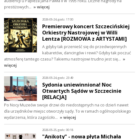
audiencji u Papieża Jana Pawła II w 1995 roku. Liczne nagrody na
prestiżowych…
» więcej
2026-05-24, godz. 17:00
Premierowy koncert Szczecińskiej
Orkiestry Nastrojowej w Willi
Lentza [ROZMOWA z ARTYSTAMI]
A gdyby tak przenieść się do przedwojennych
kabaretów, dancingów i rewii? Gdyby tak poczuć
atmosferę tamtego czasu? Takiemu nastrojowi trudno jest się…
»
więcej
2026-05-24, godz. 23:49
Sydonia uniewinniona! Noc
Otwartych Sądów w Szczecinie
[RELACJA]
Po Nocy Muzeów swoje drzwi do niedostępnych na co dzień nawet
dla urzędników miejsc otworzyły sądy. To w ramach ogólnopolskiego
wydarzenia, która zagościło…
» więcej
2026-05-25, godz. 00:18
"Anikoty" - nowa płyta Michała