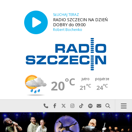
SŁUCHAJ TERAZ
RADIO SZCZECIN NA DZIEŃ
DOBRY do 09:00
Robert Bochenko
°C
jutro
pojutrze
20
°C
°C
21
24
Najlepiej po prostu do nas zadzwoń
Odwiedź nas na Facebook-u
Odwiedź nas na X
Odwiedź nas na Instagram-ie
Odwiedź nas na TikTok-u
Szukaj nas na Spotify
Wyślij do nas w
Szukaj