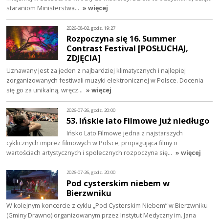
staraniom Ministerstwa…
» więcej
2026-08-02, godz. 19:27
Rozpoczyna się 16. Summer
Contrast Festival [POSŁUCHAJ,
ZDJĘCIA]
Uznawany jest za jeden z najbardziej klimatycznych i najlepiej
zorganizowanych festiwali muzyki elektronicznej w Polsce. Docenia
się go za unikalną, wręcz…
» więcej
2026-07-26, godz. 20:00
53. Ińskie lato Filmowe już niedługo
Ińsko Lato Filmowe jedna z najstarszych
cyklicznych imprez filmowych w Polsce, propagująca filmy o
wartościach artystycznych i społecznych rozpoczyna się…
» więcej
2026-07-26, godz. 20:00
Pod cysterskim niebem w
Bierzwniku
W kolejnym koncercie z cyklu „Pod Cysterskim Niebem” w Bierzwniku
(Gminy Drawno) organizowanym przez Instytut Medyczny im. Jana