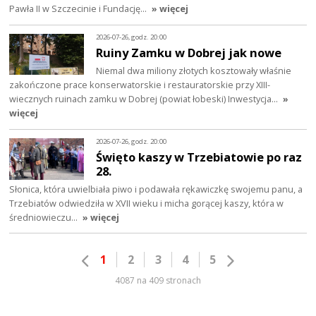
Pawła II w Szczecinie i Fundację…
» więcej
2026-07-26, godz. 20:00
Ruiny Zamku w Dobrej jak nowe
Niemal dwa miliony złotych kosztowały właśnie
zakończone prace konserwatorskie i restauratorskie przy XIII-
wiecznych ruinach zamku w Dobrej (powiat łobeski) Inwestycja…
»
więcej
2026-07-26, godz. 20:00
Święto kaszy w Trzebiatowie po raz
28.
Słonica, która uwielbiała piwo i podawała rękawiczkę swojemu panu, a
Trzebiatów odwiedziła w XVII wieku i micha gorącej kaszy, która w
średniowieczu…
» więcej
1
2
3
4
5
4087 na 409 stronach