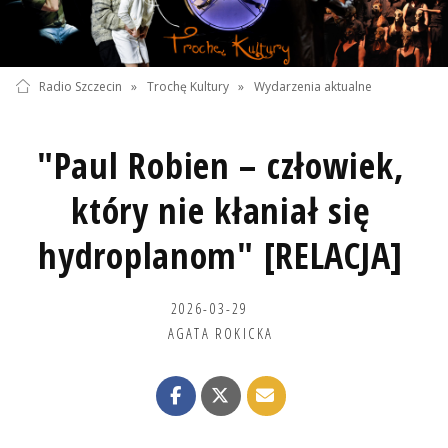
Radio Szczecin
»
Trochę Kultury
»
Wydarzenia aktualne
"Paul Robien – człowiek,
który nie kłaniał się
hydroplanom" [RELACJA]
2026-03-29
AGATA ROKICKA