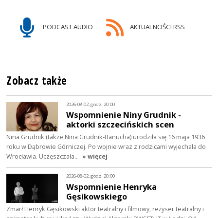
PODCAST AUDIO
AKTUALNOŚCI RSS
Zobacz także
2026-08-02, godz. 20:00
Wspomnienie Niny Grudnik -
aktorki szczecińskich scen
Nina Grudnik (także Nina Grudnik-Banucha) urodziła się 16 maja 1936
roku w Dąbrowie Górniczej. Po wojnie wraz z rodzicami wyjechała do
Wrocławia. Uczęszczała…
» więcej
2026-08-02, godz. 20:00
Wspomnienie Henryka
Gęsikowskiego
Zmarł Henryk Gęsikowski aktor teatralny i filmowy, reżyser teatralny i