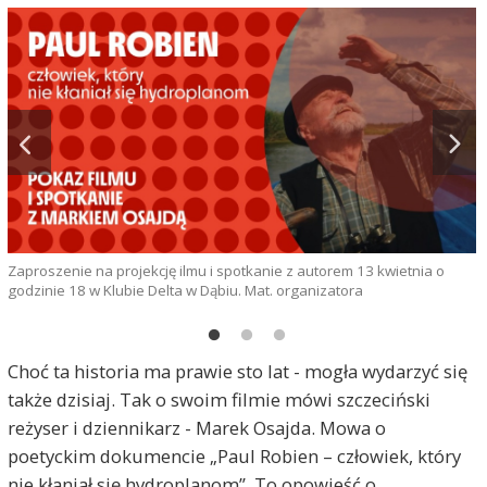
Zaproszenie na projekcję ilmu i spotkanie z autorem 13 kwietnia o
M
godzinie 18 w Klubie Delta w Dąbiu. Mat. organizatora
Choć ta historia ma prawie sto lat - mogła wydarzyć się
także dzisiaj. Tak o swoim filmie mówi szczeciński
reżyser i dziennikarz - Marek Osajda. Mowa o
poetyckim dokumencie „Paul Robien – człowiek, który
nie kłaniał się hydroplanom”. To opowieść o