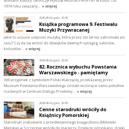
animator kultury. Ukończył Wydział Aktorski PWSFTviT w Łodzi. Od
1974 roku związany…
» więcej
2026-08-02, godz. 20:00
Książka programowa 9. Festiwalu
Muzyki Przywracanej
Jakie to uczucie usłyszeć muzykę, która przez sto lat nie zabrzmiała ani
razu? Czy da się wrócić do dźwięków dawnych synagog, salonów,
kościołów…
» więcej
2026-08-02, godz. 20:00
82. Rocznica wybuchu Powstania
Warszawskiego - pamiętamy
300 przypinek z symbolem Polski Walczącej, przekazanej przez
Muzeum Powstania Warszawskiego zostało wczoraj w samo południe
rozdanych w Centrum Dialogu Przełomy…
» więcej
2026-08-02, godz. 20:00
Cenne starodruki wróciły do
Książnicy Pomorskiej
Starodruki zrabowane z przedwojennego księgozbioru Biblioteki
Miejskiej w Szczecinie wróciły do macierzy. Dzieła te odzyskano, dzięki