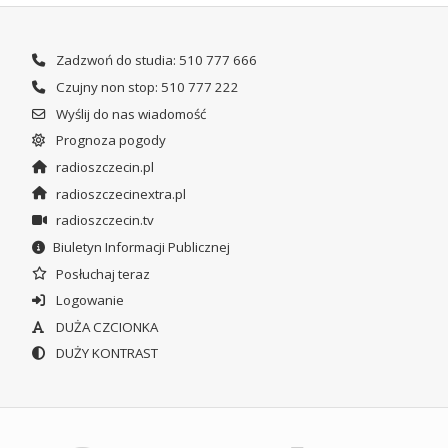
Zadzwoń do studia: 510 777 666
Czujny non stop: 510 777 222
Wyślij do nas wiadomość
Prognoza pogody
radioszczecin.pl
radioszczecinextra.pl
radioszczecin.tv
Biuletyn Informacji Publicznej
Posłuchaj teraz
Logowanie
DUŻA CZCIONKA
DUŻY KONTRAST