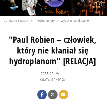
Radio Szczecin
»
Trochę Kultury
»
Wydarzenia aktualne
"Paul Robien – człowiek,
który nie kłaniał się
hydroplanom" [RELACJA]
2026-03-29
AGATA ROKICKA