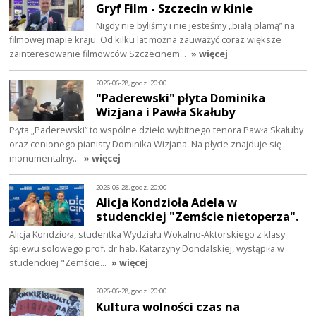
Gryf Film - Szczecin w kinie
Nigdy nie byliśmy i nie jesteśmy „białą plamą” na
filmowej mapie kraju. Od kilku lat można zauważyć coraz większe
zainteresowanie filmowców Szczecinem…
» więcej
2026-06-28, godz. 20:00
"Paderewski" płyta Dominika
Wizjana i Pawła Skałuby
Płyta „Paderewski” to wspólne dzieło wybitnego tenora Pawła Skałuby
oraz cenionego pianisty Dominika Wizjana. Na płycie znajduje się
monumentalny…
» więcej
2026-06-28, godz. 20:00
Alicja Kondzioła Adela w
studenckiej "Zemście nietoperza".
Alicja Kondzioła, studentka Wydziału Wokalno‑Aktorskiego z klasy
śpiewu solowego prof. dr hab. Katarzyny Dondalskiej, wystąpiła w
studenckiej "Zemście…
» więcej
2026-06-28, godz. 20:00
Kultura wolności czas na