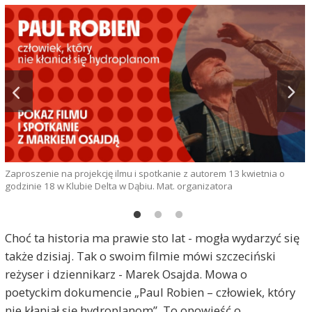
Zaproszenie na projekcję ilmu i spotkanie z autorem 13 kwietnia o
M
godzinie 18 w Klubie Delta w Dąbiu. Mat. organizatora
Choć ta historia ma prawie sto lat - mogła wydarzyć się
także dzisiaj. Tak o swoim filmie mówi szczeciński
reżyser i dziennikarz - Marek Osajda. Mowa o
poetyckim dokumencie „Paul Robien – człowiek, który
nie kłaniał się hydroplanom”. To opowieść o