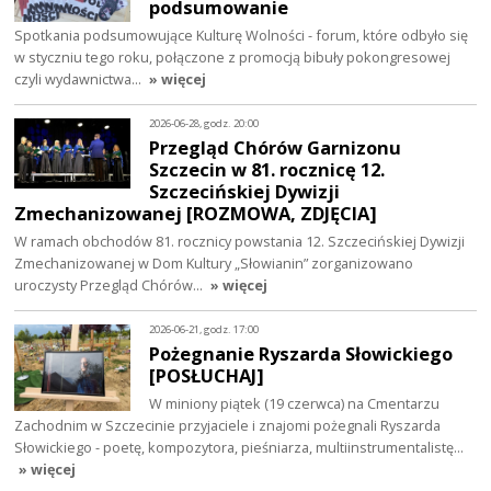
podsumowanie
Spotkania podsumowujące Kulturę Wolności - forum, które odbyło się
w styczniu tego roku, połączone z promocją bibuły pokongresowej
czyli wydawnictwa…
» więcej
2026-06-28, godz. 20:00
Przegląd Chórów Garnizonu
Szczecin w 81. rocznicę 12.
Szczecińskiej Dywizji
Zmechanizowanej [ROZMOWA, ZDJĘCIA]
W ramach obchodów 81. rocznicy powstania 12. Szczecińskiej Dywizji
Zmechanizowanej w Dom Kultury „Słowianin” zorganizowano
uroczysty Przegląd Chórów…
» więcej
2026-06-21, godz. 17:00
Pożegnanie Ryszarda Słowickiego
[POSŁUCHAJ]
W miniony piątek (19 czerwca) na Cmentarzu
Zachodnim w Szczecinie przyjaciele i znajomi pożegnali Ryszarda
Słowickiego - poetę, kompozytora, pieśniarza, multiinstrumentalistę…
» więcej