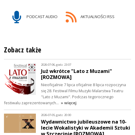
PODCAST AUDIO
AKTUALNOŚCI RSS
Zobacz także
2026-07-06, godz. 23:07
Już wkrótce "Lato z Muzami"
[ROZMOWA]
Nieoficjalnie 7 lipca oficjalnie 8 lipca rozpoczyna
się 28. Festiwal Filmu Muzyki Malarstwa Teatru
"Lato z Muzami". Podczas tegorocznego
festiwalu zaprezentowanych…
» więcej
2026-07-05, godz. 20:00
Wydawnictwo jubileuszowe na 10-
lecie Wokalistyki w Akademii Sztuki
w Szczecinie [ROZMOWA]