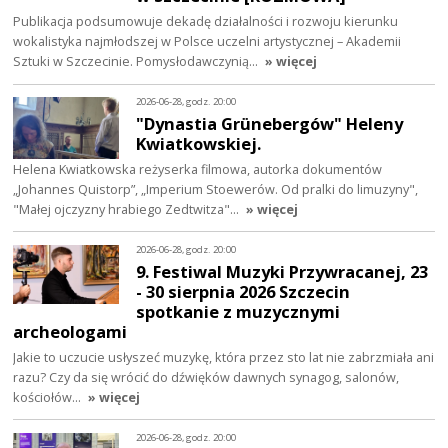
Publikacja podsumowuje dekadę działalności i rozwoju kierunku
wokalistyka najmłodszej w Polsce uczelni artystycznej – Akademii
Sztuki w Szczecinie. Pomysłodawczynią…
» więcej
2026-06-28, godz. 20:00
"Dynastia Grünebergów" Heleny
Kwiatkowskiej.
Helena Kwiatkowska reżyserka filmowa, autorka dokumentów
„Johannes Quistorp”, „Imperium Stoewerów. Od pralki do limuzyny",
"Małej ojczyzny hrabiego Zedtwitza"…
» więcej
2026-06-28, godz. 20:00
9. Festiwal Muzyki Przywracanej, 23
- 30 sierpnia 2026 Szczecin
spotkanie z muzycznymi
archeologami
Jakie to uczucie usłyszeć muzykę, która przez sto lat nie zabrzmiała ani
razu? Czy da się wrócić do dźwięków dawnych synagog, salonów,
kościołów…
» więcej
2026-06-28, godz. 20:00