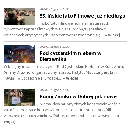
2026-07-26, godz. 20:00
53. Ińskie lato Filmowe już niedługo
Ińsko Lato Filmowe jedna z najstarszych
cyklicznych imprez filmowych w Polsce, propagująca filmy o
wartościach artystycznych i społecznych rozpoczyna się…
» więcej
2026-07-26, godz. 20:00
Pod cysterskim niebem w
Bierzwniku
W kolejnym koncercie z cyklu „Pod Cysterskim Niebem” w Bierzwniku
(Gminy Drawno) organizowanym przez Instytut Medyczny im. Jana
Pawła II w Szczecinie i Fundację…
» więcej
2026-07-26, godz. 20:00
Ruiny Zamku w Dobrej jak nowe
Niemal dwa miliony złotych kosztowały właśnie
zakończone prace konserwatorskie i restauratorskie przy XIII-
wiecznych ruinach zamku w Dobrej (powiat łobeski) Inwestycja…
»
więcej