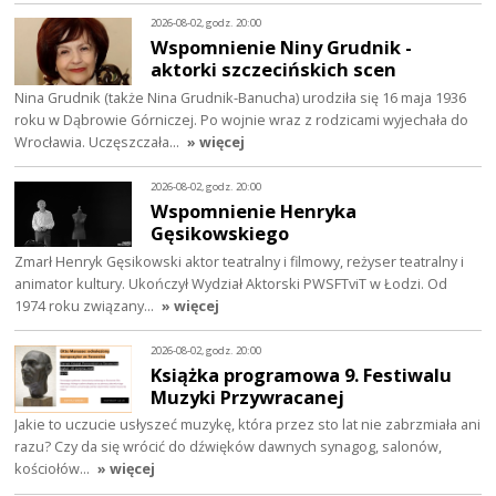
2026-08-02, godz. 20:00
Wspomnienie Niny Grudnik -
aktorki szczecińskich scen
Nina Grudnik (także Nina Grudnik-Banucha) urodziła się 16 maja 1936
roku w Dąbrowie Górniczej. Po wojnie wraz z rodzicami wyjechała do
Wrocławia. Uczęszczała…
» więcej
2026-08-02, godz. 20:00
Wspomnienie Henryka
Gęsikowskiego
Zmarł Henryk Gęsikowski aktor teatralny i filmowy, reżyser teatralny i
animator kultury. Ukończył Wydział Aktorski PWSFTviT w Łodzi. Od
1974 roku związany…
» więcej
2026-08-02, godz. 20:00
Książka programowa 9. Festiwalu
Muzyki Przywracanej
Jakie to uczucie usłyszeć muzykę, która przez sto lat nie zabrzmiała ani
razu? Czy da się wrócić do dźwięków dawnych synagog, salonów,
kościołów…
» więcej