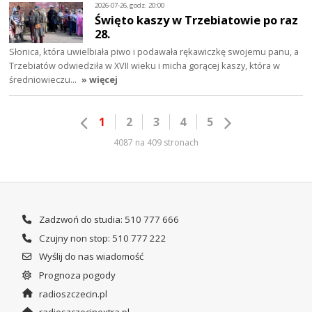
2026-07-26, godz. 20:00
Święto kaszy w Trzebiatowie po raz
28.
Słonica, która uwielbiała piwo i podawała rękawiczkę swojemu panu, a
Trzebiatów odwiedziła w XVII wieku i micha gorącej kaszy, która w
średniowieczu…
» więcej
1
2
3
4
5
4087 na 409 stronach
Zadzwoń do studia: 510 777 666
Czujny non stop: 510 777 222
Wyślij do nas wiadomość
Prognoza pogody
radioszczecin.pl