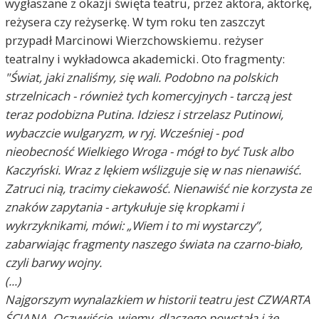
wygłaszane z okazji święta teatru, przez aktora, aktorkę,
reżysera czy reżyserkę. W tym roku ten zaszczyt
przypadł Marcinowi Wierzchowskiemu. reżyser
teatralny i wykładowca akademicki. Oto fragmenty:
"Świat, jaki znaliśmy, się wali. Podobno na polskich
strzelnicach - również tych komercyjnych - tarczą jest
teraz podobizna Putina. Idziesz i strzelasz Putinowi,
wybaczcie wulgaryzm, w ryj. Wcześniej - pod
nieobecność Wielkiego Wroga - mógł to być Tusk albo
Kaczyński. Wraz z lękiem wślizguje się w nas nienawiść.
Zatruci nią, tracimy ciekawość. Nienawiść nie korzysta ze
znaków zapytania - artykułuje się kropkami i
wykrzyknikami, mówi: „Wiem i to mi wystarczy”,
zabarwiając fragmenty naszego świata na czarno-biało,
czyli barwy wojny.
(...)
Najgorszym wynalazkiem w historii teatru jest CZWARTA
ŚCIANA. Oczywiście, wiemy, dlaczego powstała i że