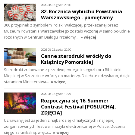
2026-08-02, godz. 20:00
82. Rocznica wybuchu Powstania
Warszawskiego - pamiętamy
300 przypinek z symbolem Polski Walczącej, przekazanej przez
Muzeum Powstania Warszawskiego zostało wczoraj w samo południe
rozdanych w Centrum Dialogu Przełomy…
» więcej
2026-08-02, godz. 20:00
Cenne starodruki wróciły do
Książnicy Pomorskiej
Starodruki zrabowane z przedwojennego księgozbioru Biblioteki
Miejskiej w Szczecinie wróciły do macierzy. Dzieła te odzyskano, dzięki
staraniom Ministerstwa…
» więcej
2026-08-02, godz. 19:27
Rozpoczyna się 16. Summer
Contrast Festival [POSŁUCHAJ,
ZDJĘCIA]
Uznawany jest za jeden z najbardziej klimatycznych i najlepiej
zorganizowanych festiwali muzyki elektronicznej w Polsce. Docenia
się go za unikalną, wręcz…
» więcej