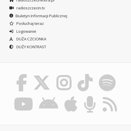
radioszczecinextra.pl
radioszczecin.tv
Biuletyn Informacji Publicznej
Posłuchaj teraz
Logowanie
DUŻA CZCIONKA
DUŻY KONTRAST