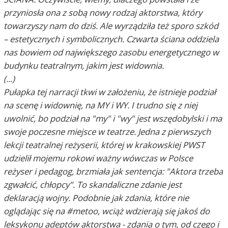
przyniosła ona z sobą nowy rodzaj aktorstwa, który
towarzyszy nam do dziś. Ale wyrządziła też sporo szkód
– estetycznych i symbolicznych. Czwarta ściana oddziela
nas bowiem od największego zasobu energetycznego w
budynku teatralnym, jakim jest widownia.
(...)
Pułapka tej narracji tkwi w założeniu, że istnieje podział
na scenę i widownię, na MY i WY. I trudno się z niej
uwolnić, bo podział na "my" i "wy" jest wszędobylski i ma
swoje poczesne miejsce w teatrze. Jedna z pierwszych
lekcji teatralnej reżyserii, której w krakowskiej PWST
udzielił mojemu rokowi ważny wówczas w Polsce
reżyser i pedagog, brzmiała jak sentencja: "Aktora trzeba
zgwałcić, chłopcy". To skandaliczne zdanie jest
deklaracją wojny. Podobnie jak zdania, które nie
oglądając się na #metoo, wciąż wdzierają się jakoś do
leksykonu adeptów aktorstwa - zdania o tym, od czego i