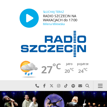
SŁUCHAJ TERAZ
RADIO SZCZECIN NA
WAKACJACH do 17:00
Milena Milewska
°C
jutro
pojutrze
27
°C
°C
20
24
Najlepiej po prostu do nas zadzwoń
Odwiedź nas na Facebook-u
Odwiedź nas na X
Odwiedź nas na Instagram-ie
Odwiedź nas na TikTok-u
Szukaj nas na Spotify
Wyślij do nas w
Szukaj