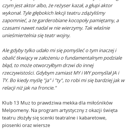
czym jest aktor albo, że reżyser kazał, a głupi aktor
wykonał. Tyle głębokich lekcji teatru zdążyliśmy
zapomnieć, a te garderobiane kocopoły pamiętamy, a
czasami nawet nadal w nie wierzymy. Tak właśnie
unieśmiertelnia się teatr wojny.
Ale gdyby tylko udało mi się pomyśleć o tym inaczej i
obalić tkwiący w założeniu o fundamentalnym podziale
błąd, to może otworzyłbym drzwi do innej
rzeczywistości. Gdybym zamiast MY i WY pomyślał JA i
TY. Bo kiedy myślę "ja" i "ty", to robi mi się bardziej jak w
relacji niż jak na froncie."
Klub 13 Muz to prawdziwa mekka dla miłośników
Melpomeny. Na program artystyczny z okazji święta
teatru złożyły się scenki teatralne i kabaretowe,
piosenki oraz wiersze