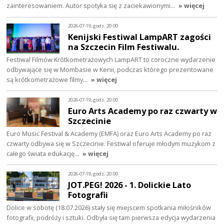
zainteresowaniem. Autor spotyka się z zaciekawionymi…
» więcej
2026-07-19, godz. 20:00
Kenijski Festiwal LampART zagości
na Szczecin Film Festiwalu.
Festiwal Filmów Krótkometrażowych LampART to coroczne wydarzenie
odbywające się w Mombasie w Kenii, podczas którego prezentowane
są krótkometrażowe filmy…
» więcej
2026-07-19, godz. 20:00
Euro Arts Academy po raz czwarty w
Szczecinie
Euro Music Festival & Academy (EMFA) oraz Euro Arts Academy po raz
czwarty odbywa się w Szczecinie. Festiwal oferuje młodym muzykom z
całego świata edukację…
» więcej
2026-07-19, godz. 20:00
JOT.PEG! 2026 - 1. Dolickie Lato
Fotografii
Dolice w sobotę (18.07.2026) stały się miejscem spotkania miłośników
fotografii, podróży i sztuki. Odbyła się tam pierwsza edycja wydarzenia