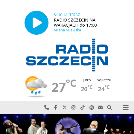
SŁUCHAJ TERAZ
RADIO SZCZECIN NA
WAKACJACH do 17:00
Milena Milewska
°C
jutro
pojutrze
27
°C
°C
20
24
Najlepiej po prostu do nas zadzwoń
Odwiedź nas na Facebook-u
Odwiedź nas na X
Odwiedź nas na Instagram-ie
Odwiedź nas na TikTok-u
Szukaj nas na Spotify
Wyślij do nas w
Szukaj