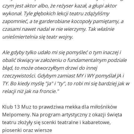
czym jest aktor albo, że reżyser kazał, a głupi aktor
wykonał. Tyle głębokich lekcji teatru zdążyliśmy
zapomnieć, a te garderobiane kocopoły pamiętamy, a
czasami nawet nadal w nie wierzymy. Tak właśnie
unieśmiertelnia się teatr wojny.
Ale gdyby tylko udało mi się pomyśleć o tym inaczej i
obalić tkwiący w założeniu o fundamentalnym podziale
błąd, to może otworzyłbym drzwi do innej
rzeczywistości. Gdybym zamiast MY i WY pomyślał JA i
TY. Bo kiedy myślę "ja" i "ty", to robi mi się bardziej jak w
relacji niż jak na froncie."
Klub 13 Muz to prawdziwa mekka dla miłośników
Melpomeny. Na program artystyczny z okazji święta
teatru złożyły się scenki teatralne i kabaretowe,
piosenki oraz wiersze