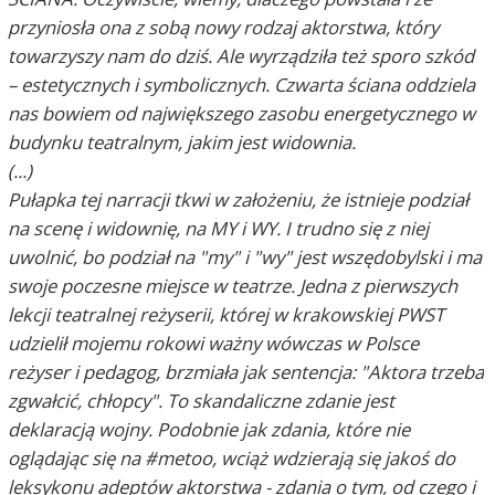
przyniosła ona z sobą nowy rodzaj aktorstwa, który
towarzyszy nam do dziś. Ale wyrządziła też sporo szkód
– estetycznych i symbolicznych. Czwarta ściana oddziela
nas bowiem od największego zasobu energetycznego w
budynku teatralnym, jakim jest widownia.
(...)
Pułapka tej narracji tkwi w założeniu, że istnieje podział
na scenę i widownię, na MY i WY. I trudno się z niej
uwolnić, bo podział na "my" i "wy" jest wszędobylski i ma
swoje poczesne miejsce w teatrze. Jedna z pierwszych
lekcji teatralnej reżyserii, której w krakowskiej PWST
udzielił mojemu rokowi ważny wówczas w Polsce
reżyser i pedagog, brzmiała jak sentencja: "Aktora trzeba
zgwałcić, chłopcy". To skandaliczne zdanie jest
deklaracją wojny. Podobnie jak zdania, które nie
oglądając się na #metoo, wciąż wdzierają się jakoś do
leksykonu adeptów aktorstwa - zdania o tym, od czego i