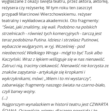
wygłaszane z okazji święta teatru, przez aktora, aktorkę,
reżysera czy reżyserkę. W tym roku ten zaszczyt
przypadł Marcinowi Wierzchowskiemu. reżyser
teatralny i wykładowca akademicki. Oto fragmenty:
"Świat, jaki znaliśmy, się wali. Podobno na polskich
strzelnicach - również tych komercyjnych - tarczą jest
teraz podobizna Putina. Idziesz i strzelasz Putinowi,
wybaczcie wulgaryzm, w ryj. Wcześniej - pod
nieobecność Wielkiego Wroga - mógł to być Tusk albo
Kaczyński. Wraz z lękiem wślizguje się w nas nienawiść.
Zatruci nią, tracimy ciekawość. Nienawiść nie korzysta ze
znaków zapytania - artykułuje się kropkami i
wykrzyknikami, mówi: „Wiem i to mi wystarczy”,
zabarwiając fragmenty naszego świata na czarno-biało,
czyli barwy wojny.
(...)
Najgorszym wynalazkiem w historii teatru jest CZWARTA
ŚCIANA. Oczywiście, wiemy, dlaczego powstała i że