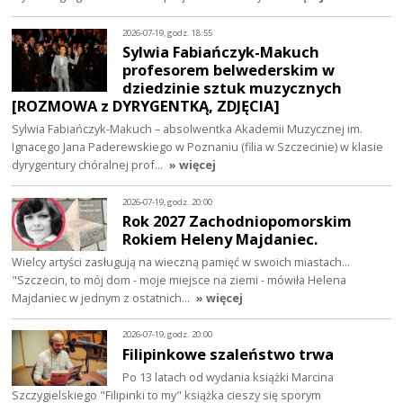
2026-07-19, godz. 18:55
Sylwia Fabiańczyk-Makuch
profesorem belwederskim w
dziedzinie sztuk muzycznych
[ROZMOWA z DYRYGENTKĄ, ZDJĘCIA]
Sylwia Fabiańczyk-Makuch – absolwentka Akademii Muzycznej im.
Ignacego Jana Paderewskiego w Poznaniu (filia w Szczecinie) w klasie
dyrygentury chóralnej prof…
» więcej
2026-07-19, godz. 20:00
Rok 2027 Zachodniopomorskim
Rokiem Heleny Majdaniec.
Wielcy artyści zasługują na wieczną pamięć w swoich miastach...
"Szczecin, to mój dom - moje miejsce na ziemi - mówiła Helena
Majdaniec w jednym z ostatnich…
» więcej
2026-07-19, godz. 20:00
Filipinkowe szaleństwo trwa
Po 13 latach od wydania książki Marcina
Szczygielskiego "Filipinki to my" książka cieszy się sporym