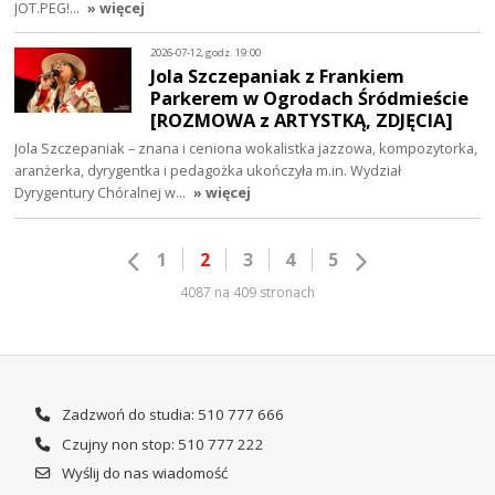
JOT.PEG!…
» więcej
2026-07-12, godz. 19:00
Jola Szczepaniak z Frankiem
Parkerem w Ogrodach Śródmieście
[ROZMOWA z ARTYSTKĄ, ZDJĘCIA]
Jola Szczepaniak – znana i ceniona wokalistka jazzowa, kompozytorka,
aranżerka, dyrygentka i pedagożka ukończyła m.in. Wydział
Dyrygentury Chóralnej w…
» więcej
1
2
3
4
5
4087 na 409 stronach
Zadzwoń do studia: 510 777 666
Czujny non stop: 510 777 222
Wyślij do nas wiadomość