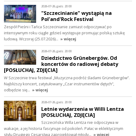
2026-07-26, godz. 20:00
"Szczecinianie" wystąpią na
Pol'and'Rock Festival
Zespół Pieśni i Tańca Szczecinianie zamiast odpoczywać po
intensywnym roku ciągle gdzieś występuje promując polską sztukę
ludową. Wczoraj (25.07.2026)…
» więcej
2026-07-26, godz. 20:00
Dziedzictwo Grünebergów. Od
koncertów do radiowej debaty
[POSŁUCHAJ, ZDJĘCIA]
W Szczecinie trwa festiwal „Muzyczna podróż śladami Grünebergów”.
Najbliższy koncert, zatytułowany „Czar instrumentów dętych”,
odbędzie się…
» więcej
2026-07-26, godz. 20:00
Letnie wydarzenia w Willi Lentza
[POSŁUCHAJ, ZDJĘCIA]
Szczecińska Willa Lentza nie odpoczywa w
wakacje, a jej historia fascynuje od pokoleń. Pałac w eklektycznym
stylu Drugiego Cesarstwa zaprojektował młody…
» więcej