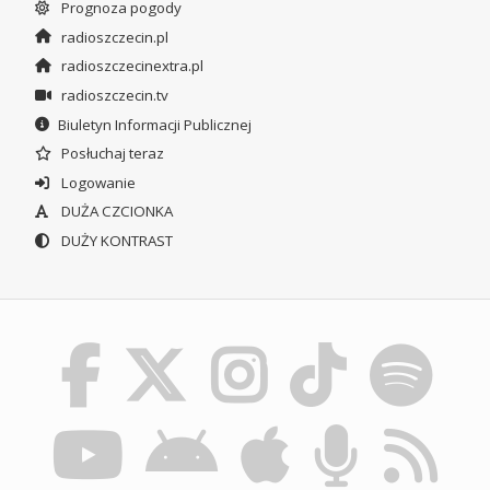
Prognoza pogody
radioszczecin.pl
radioszczecinextra.pl
radioszczecin.tv
Biuletyn Informacji Publicznej
Posłuchaj teraz
Logowanie
DUŻA CZCIONKA
DUŻY KONTRAST