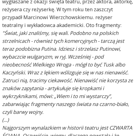
wygłaszane z okazji święta teatru, przez aktora, aktorkę,
reżysera czy reżyserkę. W tym roku ten zaszczyt
przypadł Marcinowi Wierzchowskiemu. reżyser
teatralny i wykładowca akademicki. Oto fragmenty:
"Świat, jaki znaliśmy, się wali. Podobno na polskich
strzelnicach - również tych komercyjnych - tarczą jest
teraz podobizna Putina. Idziesz i strzelasz Putinowi,
wybaczcie wulgaryzm, w ryj. Wcześniej - pod
nieobecność Wielkiego Wroga - mógł to być Tusk albo
Kaczyński. Wraz z lękiem wślizguje się w nas nienawiść.
Zatruci nią, tracimy ciekawość. Nienawiść nie korzysta ze
znaków zapytania - artykułuje się kropkami i
wykrzyknikami, mówi: „Wiem i to mi wystarczy”,
zabarwiając fragmenty naszego świata na czarno-biało,
czyli barwy wojny.
(...)
Najgorszym wynalazkiem w historii teatru jest CZWARTA
ŚCIANA. Oczywiście, wiemy, dlaczego powstała i że