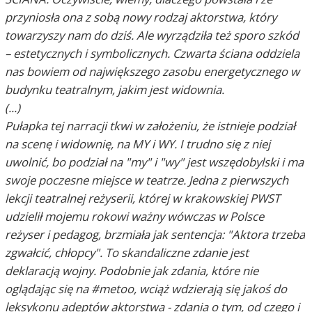
przyniosła ona z sobą nowy rodzaj aktorstwa, który
towarzyszy nam do dziś. Ale wyrządziła też sporo szkód
– estetycznych i symbolicznych. Czwarta ściana oddziela
nas bowiem od największego zasobu energetycznego w
budynku teatralnym, jakim jest widownia.
(...)
Pułapka tej narracji tkwi w założeniu, że istnieje podział
na scenę i widownię, na MY i WY. I trudno się z niej
uwolnić, bo podział na "my" i "wy" jest wszędobylski i ma
swoje poczesne miejsce w teatrze. Jedna z pierwszych
lekcji teatralnej reżyserii, której w krakowskiej PWST
udzielił mojemu rokowi ważny wówczas w Polsce
reżyser i pedagog, brzmiała jak sentencja: "Aktora trzeba
zgwałcić, chłopcy". To skandaliczne zdanie jest
deklaracją wojny. Podobnie jak zdania, które nie
oglądając się na #metoo, wciąż wdzierają się jakoś do
leksykonu adeptów aktorstwa - zdania o tym, od czego i