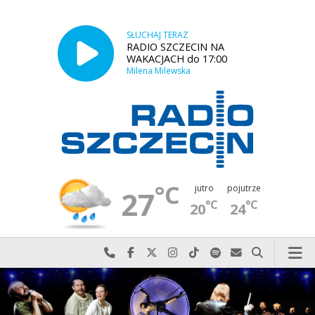
SŁUCHAJ TERAZ
RADIO SZCZECIN NA
WAKACJACH do 17:00
Milena Milewska
°C
jutro
pojutrze
27
°C
°C
20
24
Najlepiej po prostu do nas zadzwoń
Odwiedź nas na Facebook-u
Odwiedź nas na X
Odwiedź nas na Instagram-ie
Odwiedź nas na TikTok-u
Szukaj nas na Spotify
Wyślij do nas w
Szukaj