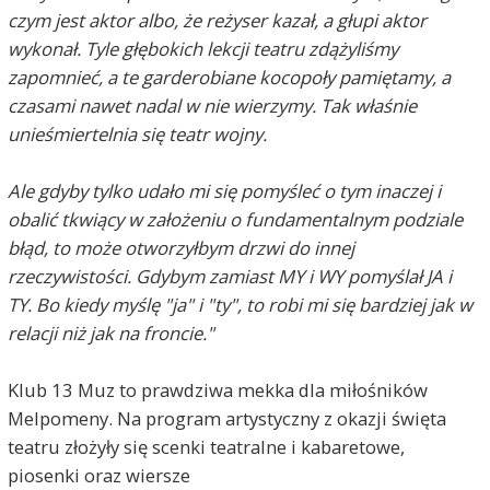
czym jest aktor albo, że reżyser kazał, a głupi aktor
wykonał. Tyle głębokich lekcji teatru zdążyliśmy
zapomnieć, a te garderobiane kocopoły pamiętamy, a
czasami nawet nadal w nie wierzymy. Tak właśnie
unieśmiertelnia się teatr wojny.
Ale gdyby tylko udało mi się pomyśleć o tym inaczej i
obalić tkwiący w założeniu o fundamentalnym podziale
błąd, to może otworzyłbym drzwi do innej
rzeczywistości. Gdybym zamiast MY i WY pomyślał JA i
TY. Bo kiedy myślę "ja" i "ty", to robi mi się bardziej jak w
relacji niż jak na froncie."
Klub 13 Muz to prawdziwa mekka dla miłośników
Melpomeny. Na program artystyczny z okazji święta
teatru złożyły się scenki teatralne i kabaretowe,
piosenki oraz wiersze