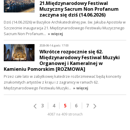
21.Międzynarodowy Festiwal
Muzyczny Sacrum Non Profanum
zaczyna się dziś (14.06.2026)
Dziś (14.06.2026) w Bazylice Archikatedralnej pw. św. Jakuba Apostoła w
Szczecinie inauguracja 21. Międzynarodowego Festiwalu Muzycznego
Sacrum Non Profanum…
» więcej
2026-06-14, godz. 17:00
Wkrótce rozpocznie się 62.
Międzynarodowy Festiwal Muzyki
Organowej i Kameralnej w
Kamieniu Pomorskim [ROZMOWA]
Przez całe lato w zabytkowej katedrze rozbrzmiewać będą koncerty
znakomitych artystów z kraju i z zagranicy w ramach 62.
Międzynarodowego Festiwalu Muzyki…
» więcej
3
4
5
6
7
4087 na 409 stronach