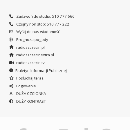
Zadzwoń do studia: 510 777 666
Czujny non stop: 510 777 222
Wyślij do nas wiadomość
Prognoza pogody
radioszczecin.pl
radioszczecinextra.pl
radioszczecin.tv
Biuletyn Informacji Publicznej
Posłuchaj teraz
Logowanie
DUŻA CZCIONKA
DUŻY KONTRAST