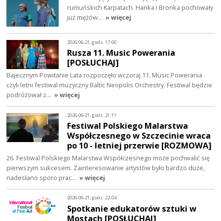
rumuńskich Karpatach. Hanka i Bronka pochowały
już mężów…
» więcej
2026-06-21, godz. 17:00
Rusza 11. Music Powerania
[POSŁUCHAJ]
Bajecznym Powitanie Lata rozpoczęło wczoraj 11. Music Powerania
czyli letni festiwal muzyczny Baltic Neopolis Orchestry. Festiwal będzie
podróżował z…
» więcej
2026-06-21, godz. 21:11
Festiwal Polskiego Malarstwa
Współczesnego w Szczecinie wraca
po 10 - letniej przerwie [ROZMOWA]
26. Festiwal Polskiego Malarstwa Współczesnego może pochwalić się
pierwszym sukcesem. Zainteresowanie artystów było bardzo duże,
nadesłano sporo prac…
» więcej
2026-06-21, godz. 22:04
Spotkanie edukatorów sztuki w
Mostach [POSŁUCHAJ]