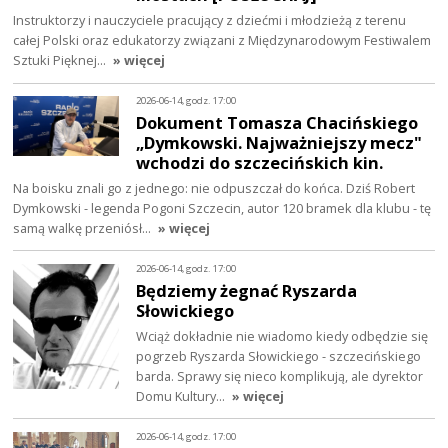
Instruktorzy i nauczyciele pracujący z dziećmi i młodzieżą z terenu
całej Polski oraz edukatorzy związani z Międzynarodowym Festiwalem
Sztuki Pięknej…
» więcej
2026-06-14, godz. 17:00
Dokument Tomasza Chacińskiego
„Dymkowski. Najważniejszy mecz"
wchodzi do szczecińskich kin.
Na boisku znali go z jednego: nie odpuszczał do końca. Dziś Robert
Dymkowski - legenda Pogoni Szczecin, autor 120 bramek dla klubu - tę
samą walkę przeniósł…
» więcej
2026-06-14, godz. 17:00
Będziemy żegnać Ryszarda
Słowickiego
Wciąż dokładnie nie wiadomo kiedy odbędzie się
pogrzeb Ryszarda Słowickiego - szczecińskiego
barda. Sprawy się nieco komplikują, ale dyrektor
Domu Kultury…
» więcej
2026-06-14, godz. 17:00