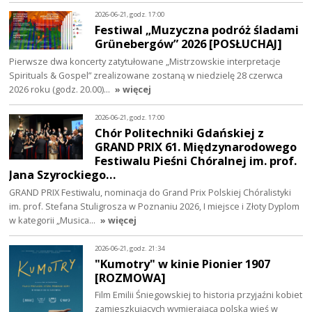
2026-06-21, godz. 17:00
Festiwal „Muzyczna podróż śladami
Grünebergów” 2026 [POSŁUCHAJ]
Pierwsze dwa koncerty zatytułowane „Mistrzowskie interpretacje
Spirituals & Gospel” zrealizowane zostaną w niedzielę 28 czerwca
2026 roku (godz. 20.00)…
» więcej
2026-06-21, godz. 17:00
Chór Politechniki Gdańskiej z
GRAND PRIX 61. Międzynarodowego
Festiwalu Pieśni Chóralnej im. prof.
Jana Szyrockiego…
GRAND PRIX Festiwalu, nominacja do Grand Prix Polskiej Chóralistyki
im. prof. Stefana Stuligrosza w Poznaniu 2026, I miejsce i Złoty Dyplom
w kategorii „Musica…
» więcej
2026-06-21, godz. 21:34
"Kumotry" w kinie Pionier 1907
[ROZMOWA]
Film Emilii Śniegowskiej to historia przyjaźni kobiet
zamieszkujących wymierającą polską wieś w