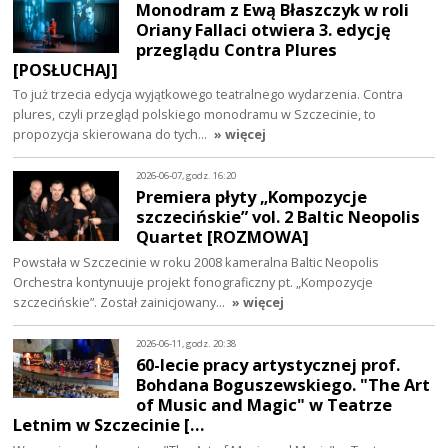
Monodram z Ewą Błaszczyk w roli
Oriany Fallaci otwiera 3. edycję
przeglądu Contra Plures
[POSŁUCHAJ]
To już trzecia edycja wyjątkowego teatralnego wydarzenia. Contra
plures, czyli przegląd polskiego monodramu w Szczecinie, to
propozycja skierowana do tych…
» więcej
2026-06-07, godz. 16:20
Premiera płyty „Kompozycje
szczecińskie” vol. 2 Baltic Neopolis
Quartet [ROZMOWA]
Powstała w Szczecinie w roku 2008 kameralna Baltic Neopolis
Orchestra kontynuuje projekt fonograficzny pt. „Kompozycje
szczecińskie”. Został zainicjowany…
» więcej
2026-06-11, godz. 20:38
60-lecie pracy artystycznej prof.
Bohdana Boguszewskiego. "The Art
of Music and Magic" w Teatrze
Letnim w Szczecinie […