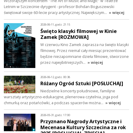
Wczorajszym koncertem "The Art of Music and Magic" w Teatrze
Letnim w Szczecinie dyrygent - profesor Bohdan Boguszewski
świętował swoje 60-lecie pracy artystycznej. Największym…
» więcej
2026-06-11, godz. 21:15
Święto klasyki filmowej w Kinie
Zamek [ROZMOWA]
W czerwcu Kino Zamek zaprasza na święto klasyki
filmowej. Przez niemal cały miesiąc prezentować
będzie niezapomniane dzieła filmowe, stworzone
przez najwybitniejszych…
» więcej
2026-06-12, godz. 00:38
Różany Ogród Sztuki [POSŁUCHAJ]
Niedzielne koncerty południowe, familijne
warsztaty artystyczno-edukacyjne, plenerowa czytelnia, joga pod
chmurką oraz potańcówki, a podczas spacerów można…
» więcej
2026-05-31, godz. 17:00
Przyznano Nagrody Artystyczne i
Mecenasa Kultury Szczecina za rok