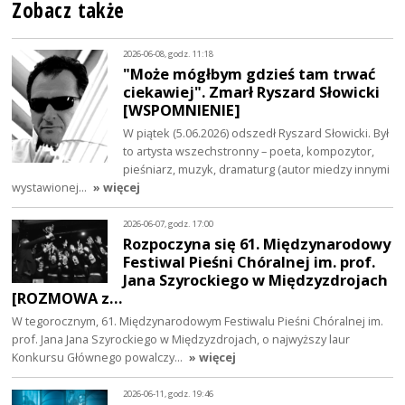
Zobacz także
2026-06-08, godz. 11:18
"Może mógłbym gdzieś tam trwać
ciekawiej". Zmarł Ryszard Słowicki
[WSPOMNIENIE]
W piątek (5.06.2026) odszedł Ryszard Słowicki. Był
to artysta wszechstronny – poeta, kompozytor,
pieśniarz, muzyk, dramaturg (autor miedzy innymi
wystawionej…
» więcej
2026-06-07, godz. 17:00
Rozpoczyna się 61. Międzynarodowy
Festiwal Pieśni Chóralnej im. prof.
Jana Szyrockiego w Międzyzdrojach
[ROZMOWA z…
W tegorocznym, 61. Międzynarodowym Festiwalu Pieśni Chóralnej im.
prof. Jana Jana Szyrockiego w Międzyzdrojach, o najwyższy laur
Konkursu Głównego powalczy…
» więcej
2026-06-11, godz. 19:46