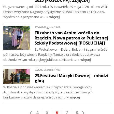
2025 [POSŁUCHAJ, ZDJĘCIA]
Przyznawane są od 1991 roku. W czwartek, 29 maja 2026 roku w Willi
Lentza wręczono Nagrody Artystyczne Miasta Szczecin za rok 2025.
Wyróżnienia przyznano w…
» więcej
2026-05-31, godz. 23:02
Elizabeth von Arnim wróciła do
Rzędzin. Nowa patronka Publicznej
Szkoły Podstawowej [POSŁUCHAJ]
Za Wołczkowem, Dobrą, Bukiem i Łęgami, wśród
pól i lasów leży wioska Rzędziny. Tamtejsza szkoła podstawowa
obchodzi w tym roku piękny jubileusz. Historia…
» więcej
2026-05-31, godz. 17:00
23.Festiwal Muzyki Dawnej - młodzi
górą
W Kościele pod wezwaniem św. Trójcy parafii Ewangelicko-
Augsburskiej wystąpili młodzi artyści, laureaci prestiżowych
konkursów muzyki dawnej. Wśród nich…
» więcej
4
5
6
7
8