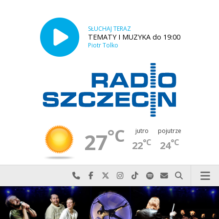
SŁUCHAJ TERAZ
TEMATY I MUZYKA do 19:00
Piotr Tolko
°C
jutro
pojutrze
27
°C
°C
22
24
Najlepiej po prostu do nas zadzwoń
Odwiedź nas na Facebook-u
Odwiedź nas na X
Odwiedź nas na Instagram-ie
Odwiedź nas na TikTok-u
Szukaj nas na Spotify
Wyślij do nas w
Szukaj