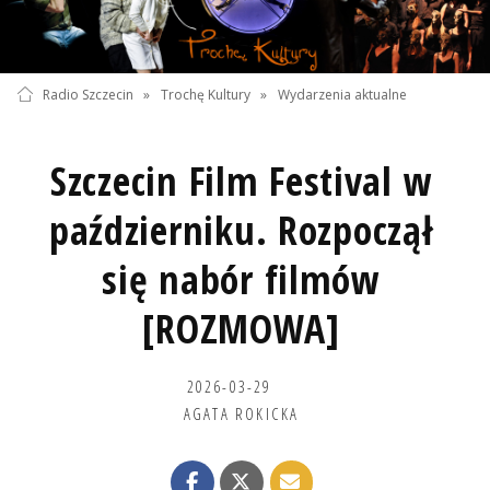
Radio Szczecin
»
Trochę Kultury
»
Wydarzenia aktualne
Szczecin Film Festival w
październiku. Rozpoczął
się nabór filmów
[ROZMOWA]
2026-03-29
AGATA ROKICKA