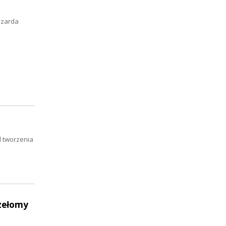
szarda
d tworzenia
rzełomy