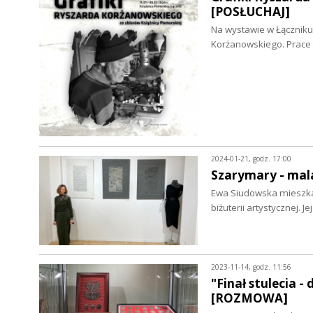
[POSŁUCHAJ]
Na wystawie w Łączniku
Korżanowskiego. Prace 
2024-01-21, godz. 17:00
Szarymary - mal
Ewa Siudowska mieszka i
biżuterii artystycznej. 
2023-11-14, godz. 11:56
"Finał stulecia 
[ROZMOWA]