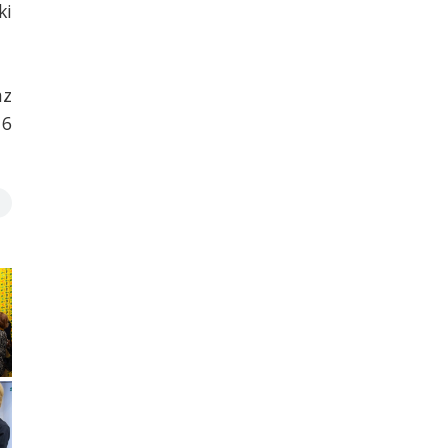
ki
az
16