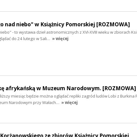
ego nad niebo" w Książnicy Pomorskiej [ROZMOWA]
niebo" - to wystawa dzieł astronomicznych z XVI-XVIII wieku w zbiorach Ksi
glądać do 24 lutego w Sali…
» więcej
kę afrykańską w Muzeum Narodowym. [ROZMOWA]
bliższy miesiąc będzie można oglądać repliki zagród ludów Lobi z Burkina 
zeum Narodowym przy Wałach…
» więcej
 Korżanowskiego ze zbiorów Książnicy Pomorskiej