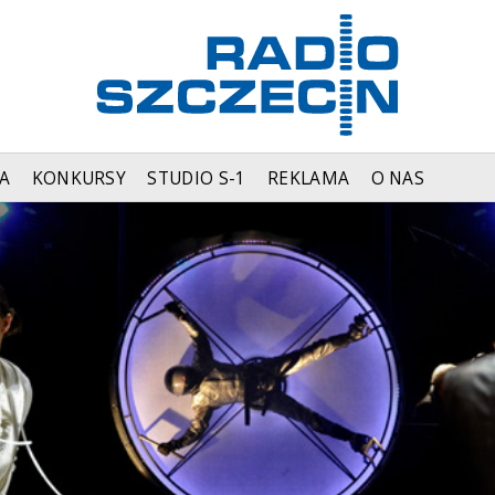
A
KONKURSY
STUDIO S-1
REKLAMA
O NAS