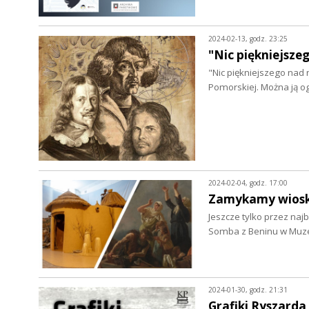
2024-02-13, godz. 23:25
"Nic piękniejsz
"Nic piękniejszego nad 
Pomorskiej. Można ją o
2024-02-04, godz. 17:00
Zamykamy wios
Jeszcze tylko przez naj
Somba z Beninu w Mu
2024-01-30, godz. 21:31
Grafiki Ryszarda