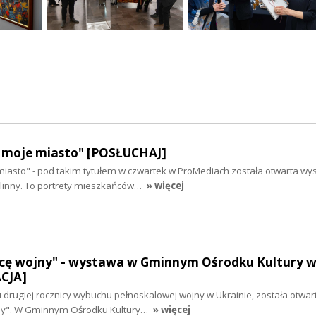
! moje miasto" [POSŁUCHAJ]
 miasto" - pod takim tytułem w czwartek w ProMediach została otwarta wy
Dolinny. To portrety mieszkańców…
» więcej
hcę wojny" - wystawa w Gminnym Ośrodku Kultury 
ACJA]
 drugiej rocznicy wybuchu pełnoskalowej wojny w Ukrainie, została otwa
jny". W Gminnym Ośrodku Kultury…
» więcej