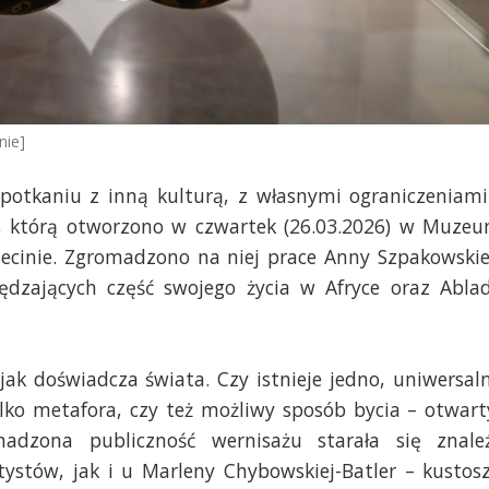
nie]
spotkaniu z inną kulturą, z własnymi ograniczeniami
, którą otworzono w czwartek (26.03.2026) w Muze
cinie. Zgromadzono na niej prace Anny Szpakowskie
pędzających część swojego życia w Afryce oraz Abla
ak doświadcza świata. Czy istnieje jedno, uniwersal
ylko metafora, czy też możliwy sposób bycia – otwart
adzona publiczność wernisażu starała się znale
ystów, jak i u Marleny Chybowskiej-Batler – kustos