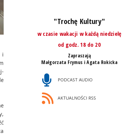
"Trochę Kultury"
w czasie wakacji w każdą niedzielę
od godz. 18 do 20
 i
Zapraszają
Małgorzata Frymus i Agata Rokicka
um
j-
de
PODCAST AUDIO
AKTUALNOŚCI RSS
ne
y,
źć
za