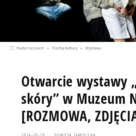
Radio Szczecin
»
Trochę Kultury
»
Wystawy
Otwarcie wystawy „
skóry” w Muzeum 
[ROZMOWA, ZDJĘCI
2026-03-29
DOROTA ZAMOLSKA