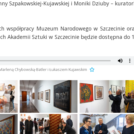
y Szpakowskiej-Kujawskiej i Moniki Dziuby – kurator
ach współpracy Muzeum Narodowego w Szczecinie or
ich Akademii Sztuki w Szczecinie będzie dostępna do 
 Marleną Chybowską-Batler i Łukaszem Kujawskim