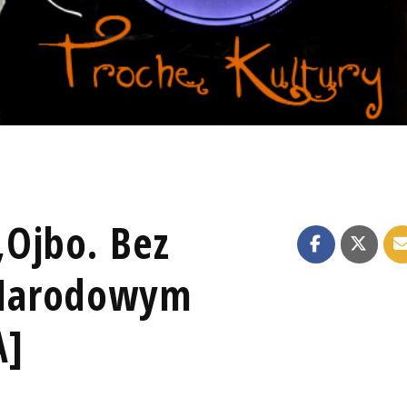
Ojbo. Bez
Narodowym
A]