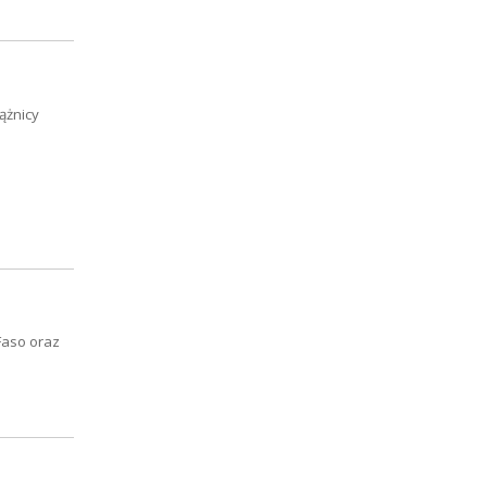
ążnicy
Faso oraz