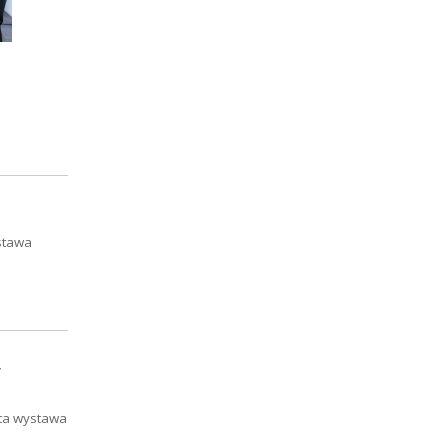
stawa
w
rta wystawa