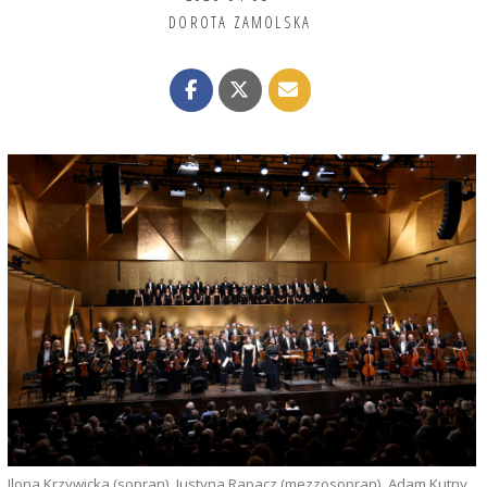
DOROTA ZAMOLSKA
Ilona Krzywicka (sopran), Justyna Rapacz (mezzosopran), Adam Kutny