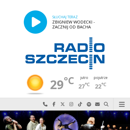
SŁUCHAJ TERAZ
ZBIGNIEW WODECKI -
ZACZNIJ OD BACHA
°C
jutro
pojutrze
29
°C
°C
27
22
Najlepiej po prostu do nas zadzwoń
Odwiedź nas na Facebook-u
Odwiedź nas na X
Odwiedź nas na Instagram-ie
Odwiedź nas na TikTok-u
Szukaj nas na Spotify
Wyślij do nas w
Szukaj