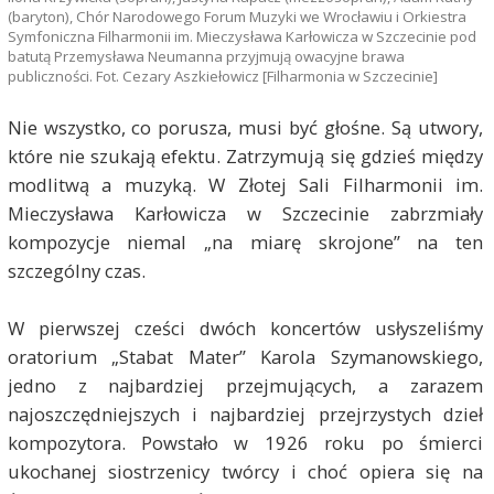
(baryton), Chór Narodowego Forum Muzyki we Wrocławiu i Orkiestra
Symfoniczna Filharmonii im. Mieczysława Karłowicza w Szczecinie pod
batutą Przemysława Neumanna przyjmują owacyjne brawa
publiczności. Fot. Cezary Aszkiełowicz [Filharmonia w Szczecinie]
Nie wszystko, co porusza, musi być głośne. Są utwory,
które nie szukają efektu. Zatrzymują się gdzieś między
modlitwą a muzyką. W Złotej Sali Filharmonii im.
Mieczysława Karłowicza w Szczecinie zabrzmiały
kompozycje niemal „na miarę skrojone” na ten
szczególny czas.
W pierwszej cześci dwóch koncertów usłyszeliśmy
oratorium „Stabat Mater” Karola Szymanowskiego,
jedno z najbardziej przejmujących, a zarazem
najoszczędniejszych i najbardziej przejrzystych dzieł
kompozytora. Powstało w 1926 roku po śmierci
ukochanej siostrzenicy twórcy i choć opiera się na