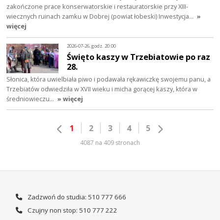
zakończone prace konserwatorskie i restauratorskie przy XIII-
wiecznych ruinach zamku w Dobrej (powiat łobeski) Inwestycja…
»
więcej
2026-07-26, godz. 20:00
Święto kaszy w Trzebiatowie po raz
28.
Słonica, która uwielbiała piwo i podawała rękawiczkę swojemu panu, a
Trzebiatów odwiedziła w XVII wieku i micha gorącej kaszy, która w
średniowieczu…
» więcej
1
2
3
4
5
4087 na 409 stronach
Zadzwoń do studia: 510 777 666
Czujny non stop: 510 777 222