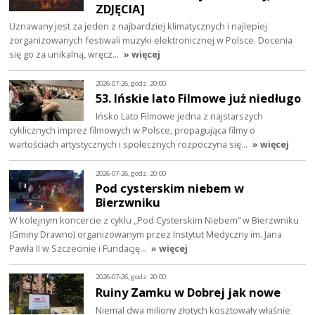
ZDJĘCIA]
Uznawany jest za jeden z najbardziej klimatycznych i najlepiej
zorganizowanych festiwali muzyki elektronicznej w Polsce. Docenia
się go za unikalną, wręcz…
» więcej
2026-07-26, godz. 20:00
53. Ińskie lato Filmowe już niedługo
Ińsko Lato Filmowe jedna z najstarszych
cyklicznych imprez filmowych w Polsce, propagująca filmy o
wartościach artystycznych i społecznych rozpoczyna się…
» więcej
2026-07-26, godz. 20:00
Pod cysterskim niebem w
Bierzwniku
W kolejnym koncercie z cyklu „Pod Cysterskim Niebem” w Bierzwniku
(Gminy Drawno) organizowanym przez Instytut Medyczny im. Jana
Pawła II w Szczecinie i Fundację…
» więcej
2026-07-26, godz. 20:00
Ruiny Zamku w Dobrej jak nowe
Niemal dwa miliony złotych kosztowały właśnie