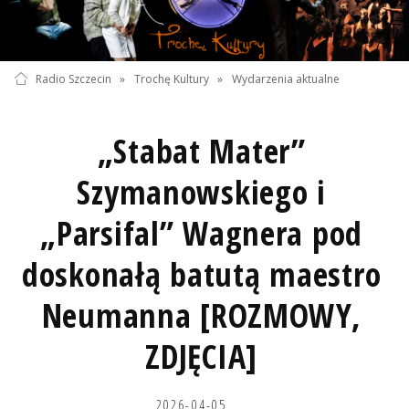
Radio Szczecin
»
Trochę Kultury
»
Wydarzenia aktualne
„Stabat Mater”
Szymanowskiego i
„Parsifal” Wagnera pod
doskonałą batutą maestro
Neumanna [ROZMOWY,
ZDJĘCIA]
2026-04-05