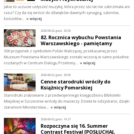
Jakie to uczucie usłyszeć muzykę, która przez sto lat nie zabrzmiała ani
razu? Czy da się wrócić do dźwięków dawnych synagog, salonów,
kościołów…
» więcej
2026-08-02, godz. 20:00
82. Rocznica wybuchu Powstania
Warszawskiego - pamiętamy
300 przypinek z symbolem Polski Walczącej, przekazanej przez
Muzeum Powstania Warszawskiego zostało wczoraj w samo południe
rozdanych w Centrum Dialogu Przełomy…
» więcej
2026-08-02, godz. 20:00
Cenne starodruki wróciły do
Książnicy Pomorskiej
Starodruki zrabowane z przedwojennego księgozbioru Biblioteki
Miejskiej w Szczecinie wróciły do macierzy. Dzieła te odzyskano, dzięki
staraniom Ministerstwa…
» więcej
2026-08-02, godz. 19:27
Rozpoczyna się 16. Summer
Contrast Festival [POSŁUCHAJ,