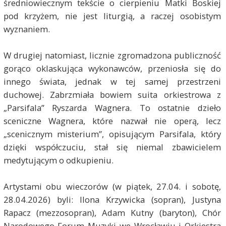
średniowiecznym tekście o cierpieniu Matki Boskiej
pod krzyżem, nie jest liturgią, a raczej osobistym
wyznaniem.
W drugiej natomiast, licznie zgromadzona publiczność
gorąco oklaskująca wykonawców, przeniosła się do
innego świata, jednak w tej samej przestrzeni
duchowej. Zabrzmiała bowiem suita orkiestrowa z
„Parsifala” Ryszarda Wagnera. To ostatnie dzieło
sceniczne Wagnera, które nazwał nie operą, lecz
„scenicznym misterium”, opisującym Parsifala, który
dzięki współczuciu, stał się niemal zbawicielem
medytującym o odkupieniu.
Artystami obu wieczorów (w piątek, 27.04. i sobotę,
28.04.2026) byli: Ilona Krzywicka (sopran), Justyna
Rapacz (mezzosopran), Adam Kutny (baryton), Chór
Narodowego Forum Muzyki we Wrocławiu i Orkiestra