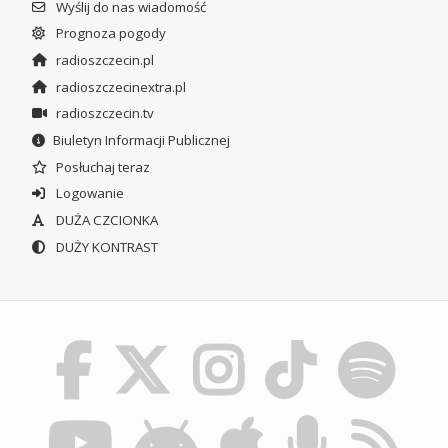
Wyślij do nas wiadomość
Prognoza pogody
radioszczecin.pl
radioszczecinextra.pl
radioszczecin.tv
Biuletyn Informacji Publicznej
Posłuchaj teraz
Logowanie
DUŻA CZCIONKA
DUŻY KONTRAST