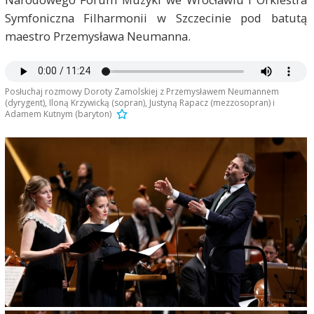
Symfoniczna Filharmonii w Szczecinie pod batutą
maestro Przemysława Neumanna.
Posłuchaj rozmowy Doroty Zamolskiej z Przemysławem Neumannem
(dyrygent), Iloną Krzywicką (sopran), Justyną Rapacz (mezzosopran) i
Adamem Kutnym (baryton)