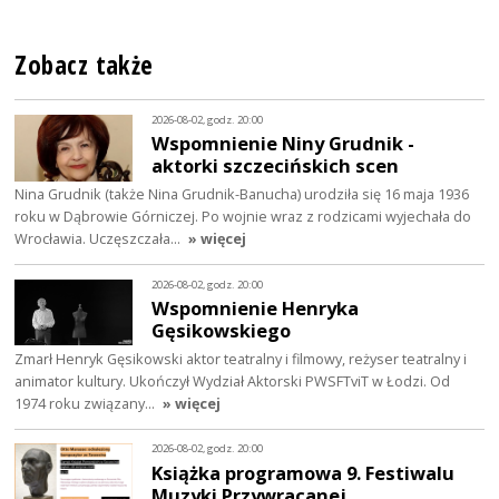
Zobacz także
2026-08-02, godz. 20:00
Wspomnienie Niny Grudnik -
aktorki szczecińskich scen
Nina Grudnik (także Nina Grudnik-Banucha) urodziła się 16 maja 1936
roku w Dąbrowie Górniczej. Po wojnie wraz z rodzicami wyjechała do
Wrocławia. Uczęszczała…
» więcej
2026-08-02, godz. 20:00
Wspomnienie Henryka
Gęsikowskiego
Zmarł Henryk Gęsikowski aktor teatralny i filmowy, reżyser teatralny i
animator kultury. Ukończył Wydział Aktorski PWSFTviT w Łodzi. Od
1974 roku związany…
» więcej
2026-08-02, godz. 20:00
Książka programowa 9. Festiwalu
Muzyki Przywracanej