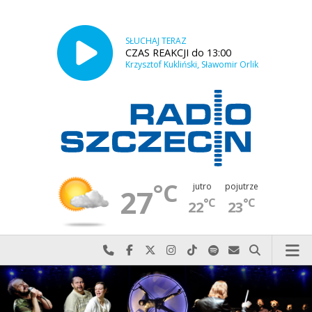
SŁUCHAJ TERAZ
CZAS REAKCJI do 13:00
Krzysztof Kukliński, Sławomir Orlik
°C
jutro
pojutrze
27
°C
°C
22
23
Najlepiej po prostu do nas zadzwoń
Odwiedź nas na Facebook-u
Odwiedź nas na X
Odwiedź nas na Instagram-ie
Odwiedź nas na TikTok-u
Szukaj nas na Spotify
Wyślij do nas w
Szukaj