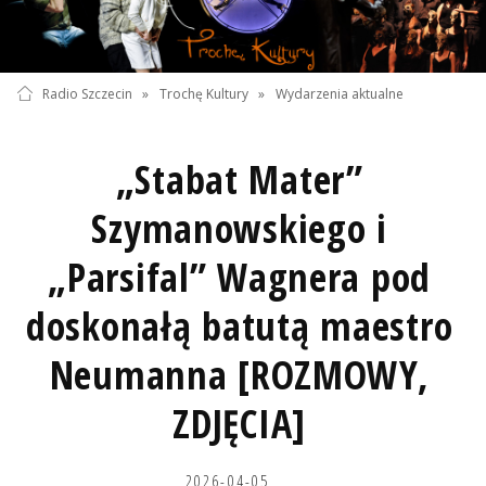
Radio Szczecin
»
Trochę Kultury
»
Wydarzenia aktualne
„Stabat Mater”
Szymanowskiego i
„Parsifal” Wagnera pod
doskonałą batutą maestro
Neumanna [ROZMOWY,
ZDJĘCIA]
2026-04-05