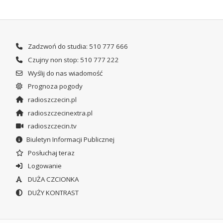
Zadzwoń do studia: 510 777 666
Czujny non stop: 510 777 222
Wyślij do nas wiadomość
Prognoza pogody
radioszczecin.pl
radioszczecinextra.pl
radioszczecin.tv
Biuletyn Informacji Publicznej
Posłuchaj teraz
Logowanie
DUŻA CZCIONKA
DUŻY KONTRAST