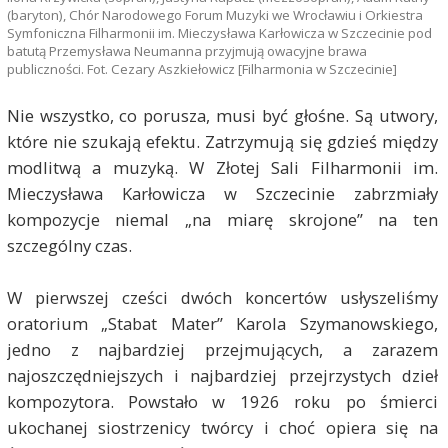
(baryton), Chór Narodowego Forum Muzyki we Wrocławiu i Orkiestra
Symfoniczna Filharmonii im. Mieczysława Karłowicza w Szczecinie pod
batutą Przemysława Neumanna przyjmują owacyjne brawa
publiczności. Fot. Cezary Aszkiełowicz [Filharmonia w Szczecinie]
Nie wszystko, co porusza, musi być głośne. Są utwory,
które nie szukają efektu. Zatrzymują się gdzieś między
modlitwą a muzyką. W Złotej Sali Filharmonii im.
Mieczysława Karłowicza w Szczecinie zabrzmiały
kompozycje niemal „na miarę skrojone” na ten
szczególny czas.
W pierwszej cześci dwóch koncertów usłyszeliśmy
oratorium „Stabat Mater” Karola Szymanowskiego,
jedno z najbardziej przejmujących, a zarazem
najoszczędniejszych i najbardziej przejrzystych dzieł
kompozytora. Powstało w 1926 roku po śmierci
ukochanej siostrzenicy twórcy i choć opiera się na