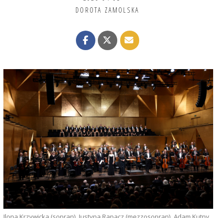
DOROTA ZAMOLSKA
Ilona Krzywicka (sopran), Justyna Rapacz (mezzosopran), Adam Kutny