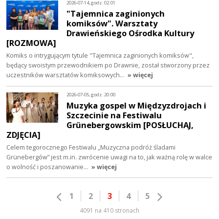
2026-07-14, godz. 02:01
"Tajemnica zaginionych
komiksów". Warsztaty
Drawieńskiego Ośrodka Kultury
[ROZMOWA]
Komiks o intrygującym tytule "Tajemnica zaginionych komiksów",
będący swoistym przewodnikiem po Drawnie, został stworzony przez
uczestników warsztatów komiksowych…
» więcej
2026-07-05, godz. 20:00
Muzyka gospel w Międzyzdrojach i
Szczecinie na Festiwalu
Grünebergowskim [POSŁUCHAJ,
ZDJĘCIA]
Celem tegorocznego Festiwalu „Muzyczna podróż śladami
Grünebergów” jest m.in. zwrócenie uwagi na to, jak ważną rolę w walce
o wolność i poszanowanie…
» więcej
1
2
3
4
5
4091 na 410 stronach