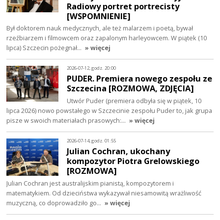
Radiowy portret portrecisty
[WSPOMNIENIE]
Był doktorem nauk medycznych, ale też malarzem i poetą, bywał
rzeźbiarzem i filmowcem oraz zapalonym harleyowcem. W piątek (10
lipca) Szczecin pożegnał…
» więcej
2026-07-12, godz. 20:00
PUDER. Premiera nowego zespołu ze
Szczecina [ROZMOWA, ZDJĘCIA]
Utwór Puder (premiera odbyła się w piątek, 10
lipca 2026) nowo powstałego w Szczecinie zespołu Puder to, jak grupa
pisze w swoich materiałach prasowych:…
» więcej
2026-07-14, godz. 01:55
Julian Cochran, ukochany
kompozytor Piotra Grelowskiego
[ROZMOWA]
Julian Cochran jest australijskim pianistą, kompozytorem i
matematykiem. Od dzieciństwa wykazywał niesamowitą wrażliwość
muzyczną, co doprowadziło go…
» więcej