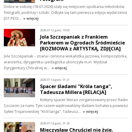
Dolice w sobotę (18.07.2026) stały się miejscem spotkania miłośników
fotografii, podróży i sztuki. Odbyła się tam pierwsza edycja wydarzenia
JOT.PEG!…
» więcej
2026-07-12, godz. 19:00
Jola Szczepaniak z Frankiem
Parkerem w Ogrodach Śródmieście
[ROZMOWA z ARTYSTKĄ, ZDJĘCIA]
Jola Szczepaniak – znana i ceniona wokalistka jazzowa, kompozytorka,
aranżerka, dyrygentka i pedagożka ukończyła m.in. Wydział
Dyrygentury Chóralnej w…
» więcej
2026-07-14, godz. 01:21
Spacer śladami "Króla tanga",
Tadeusza Millera [RELACJA]
Kolejny spacer literaci zorganizowany przez Radio
Szczecin za nami. Tym razem wędrowaliśmy śladami bohatera powieści
Sylwii Trojanowskiej "Król tanga". Tadeusz…
» więcej
2026-07-14, godz. 01:30
Mieczysław Chruściel nie żyje.