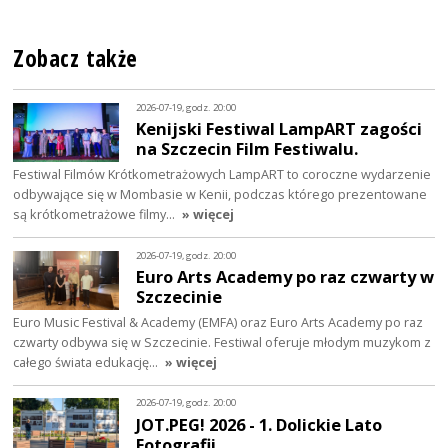
Zobacz także
2026-07-19, godz. 20:00
Kenijski Festiwal LampART zagości
na Szczecin Film Festiwalu.
Festiwal Filmów Krótkometrażowych LampART to coroczne wydarzenie
odbywające się w Mombasie w Kenii, podczas którego prezentowane
są krótkometrażowe filmy…
» więcej
2026-07-19, godz. 20:00
Euro Arts Academy po raz czwarty w
Szczecinie
Euro Music Festival & Academy (EMFA) oraz Euro Arts Academy po raz
czwarty odbywa się w Szczecinie. Festiwal oferuje młodym muzykom z
całego świata edukację…
» więcej
2026-07-19, godz. 20:00
JOT.PEG! 2026 - 1. Dolickie Lato
Fotografii