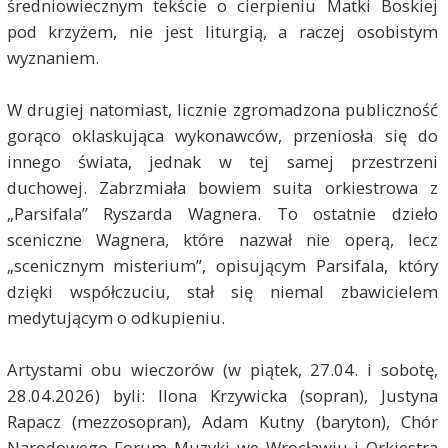
średniowiecznym tekście o cierpieniu Matki Boskiej
pod krzyżem, nie jest liturgią, a raczej osobistym
wyznaniem.
W drugiej natomiast, licznie zgromadzona publiczność
gorąco oklaskująca wykonawców, przeniosła się do
innego świata, jednak w tej samej przestrzeni
duchowej. Zabrzmiała bowiem suita orkiestrowa z
„Parsifala” Ryszarda Wagnera. To ostatnie dzieło
sceniczne Wagnera, które nazwał nie operą, lecz
„scenicznym misterium”, opisującym Parsifala, który
dzięki współczuciu, stał się niemal zbawicielem
medytującym o odkupieniu.
Artystami obu wieczorów (w piątek, 27.04. i sobotę,
28.04.2026) byli: Ilona Krzywicka (sopran), Justyna
Rapacz (mezzosopran), Adam Kutny (baryton), Chór
Narodowego Forum Muzyki we Wrocławiu i Orkiestra