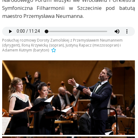
Symfoniczna Filharmonii w Szczecinie pod batutą
maestro Przemysława Neumanna.
Posłuchaj rozmowy Doroty Zamolskiej z Przemysławem Neumannem
(dyrygent), Iloną Krzywicką (sopran), Justyną Rapacz (mezzosopran) i
Adamem Kutnym (baryton)