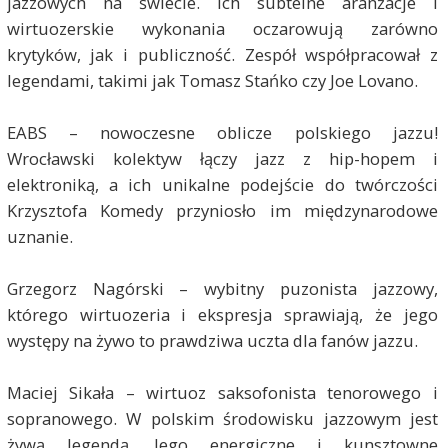
jazzowych na świecie. Ich subtelne aranżacje i
wirtuozerskie wykonania oczarowują zarówno
krytyków, jak i publiczność. Zespół współpracował z
legendami, takimi jak Tomasz Stańko czy Joe Lovano.
EABS – nowoczesne oblicze polskiego jazzu!
Wrocławski kolektyw łączy jazz z hip-hopem i
elektroniką, a ich unikalne podejście do twórczości
Krzysztofa Komedy przyniosło im międzynarodowe
uznanie.
Grzegorz Nagórski – wybitny puzonista jazzowy,
którego wirtuozeria i ekspresja sprawiają, że jego
występy na żywo to prawdziwa uczta dla fanów jazzu.
Maciej Sikała – wirtuoz saksofonista tenorowego i
sopranowego. W polskim środowisku jazzowym jest
żywą legendą. Jego energiczne i kunsztowne