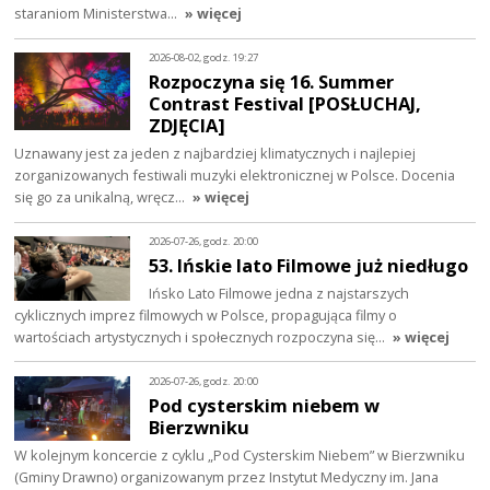
staraniom Ministerstwa…
» więcej
2026-08-02, godz. 19:27
Rozpoczyna się 16. Summer
Contrast Festival [POSŁUCHAJ,
ZDJĘCIA]
Uznawany jest za jeden z najbardziej klimatycznych i najlepiej
zorganizowanych festiwali muzyki elektronicznej w Polsce. Docenia
się go za unikalną, wręcz…
» więcej
2026-07-26, godz. 20:00
53. Ińskie lato Filmowe już niedługo
Ińsko Lato Filmowe jedna z najstarszych
cyklicznych imprez filmowych w Polsce, propagująca filmy o
wartościach artystycznych i społecznych rozpoczyna się…
» więcej
2026-07-26, godz. 20:00
Pod cysterskim niebem w
Bierzwniku
W kolejnym koncercie z cyklu „Pod Cysterskim Niebem” w Bierzwniku
(Gminy Drawno) organizowanym przez Instytut Medyczny im. Jana