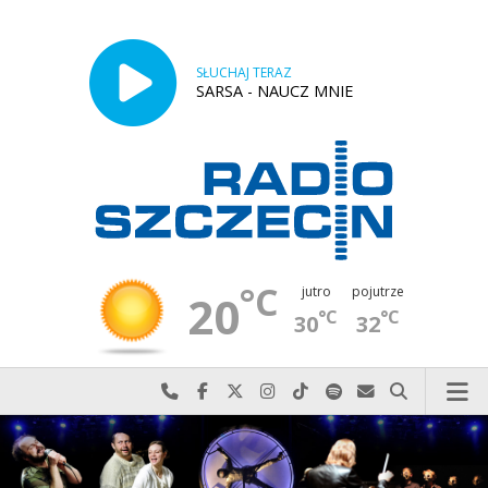
SŁUCHAJ TERAZ
SARSA - NAUCZ MNIE
°C
jutro
pojutrze
20
°C
°C
30
32
Najlepiej po prostu do nas zadzwoń
Odwiedź nas na Facebook-u
Odwiedź nas na X
Odwiedź nas na Instagram-ie
Odwiedź nas na TikTok-u
Szukaj nas na Spotify
Wyślij do nas w
Szukaj