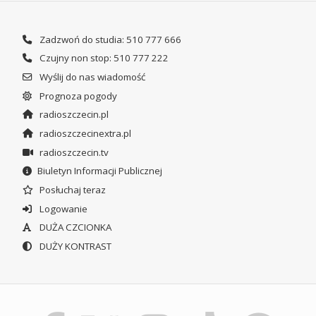
Zadzwoń do studia: 510 777 666
Czujny non stop: 510 777 222
Wyślij do nas wiadomość
Prognoza pogody
radioszczecin.pl
radioszczecinextra.pl
radioszczecin.tv
Biuletyn Informacji Publicznej
Posłuchaj teraz
Logowanie
DUŻA CZCIONKA
DUŻY KONTRAST