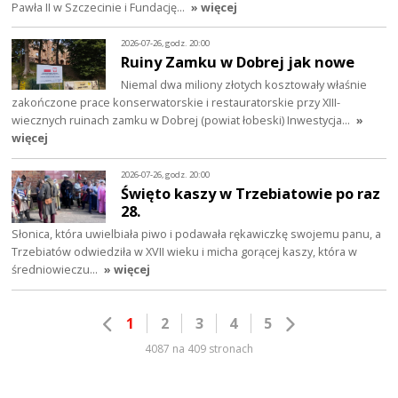
Pawła II w Szczecinie i Fundację…
» więcej
2026-07-26, godz. 20:00
Ruiny Zamku w Dobrej jak nowe
Niemal dwa miliony złotych kosztowały właśnie
zakończone prace konserwatorskie i restauratorskie przy XIII-
wiecznych ruinach zamku w Dobrej (powiat łobeski) Inwestycja…
»
więcej
2026-07-26, godz. 20:00
Święto kaszy w Trzebiatowie po raz
28.
Słonica, która uwielbiała piwo i podawała rękawiczkę swojemu panu, a
Trzebiatów odwiedziła w XVII wieku i micha gorącej kaszy, która w
średniowieczu…
» więcej
1
2
3
4
5
4087 na 409 stronach