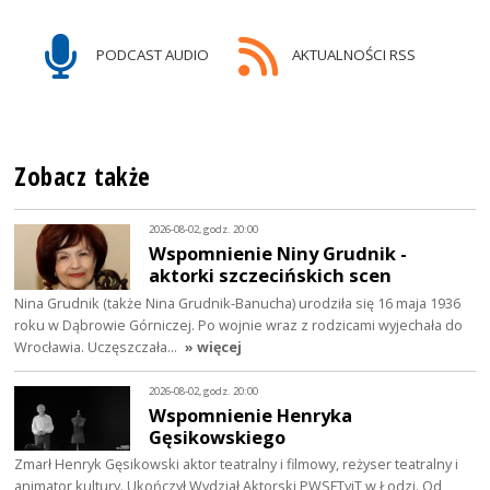
PODCAST AUDIO
AKTUALNOŚCI RSS
Zobacz także
2026-08-02, godz. 20:00
Wspomnienie Niny Grudnik -
aktorki szczecińskich scen
Nina Grudnik (także Nina Grudnik-Banucha) urodziła się 16 maja 1936
roku w Dąbrowie Górniczej. Po wojnie wraz z rodzicami wyjechała do
Wrocławia. Uczęszczała…
» więcej
2026-08-02, godz. 20:00
Wspomnienie Henryka
Gęsikowskiego
Zmarł Henryk Gęsikowski aktor teatralny i filmowy, reżyser teatralny i
animator kultury. Ukończył Wydział Aktorski PWSFTviT w Łodzi. Od