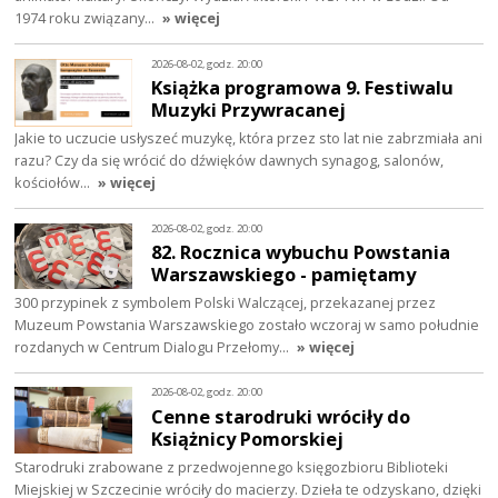
1974 roku związany…
» więcej
2026-08-02, godz. 20:00
Książka programowa 9. Festiwalu
Muzyki Przywracanej
Jakie to uczucie usłyszeć muzykę, która przez sto lat nie zabrzmiała ani
razu? Czy da się wrócić do dźwięków dawnych synagog, salonów,
kościołów…
» więcej
2026-08-02, godz. 20:00
82. Rocznica wybuchu Powstania
Warszawskiego - pamiętamy
300 przypinek z symbolem Polski Walczącej, przekazanej przez
Muzeum Powstania Warszawskiego zostało wczoraj w samo południe
rozdanych w Centrum Dialogu Przełomy…
» więcej
2026-08-02, godz. 20:00
Cenne starodruki wróciły do
Książnicy Pomorskiej
Starodruki zrabowane z przedwojennego księgozbioru Biblioteki
Miejskiej w Szczecinie wróciły do macierzy. Dzieła te odzyskano, dzięki