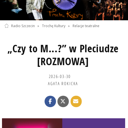
Radio Szczecin
»
Trochę Kultury
»
Relacje teatralne
„Czy to M...?” w Pleciudze
[ROZMOWA]
2026-03-30
AGATA ROKICKA