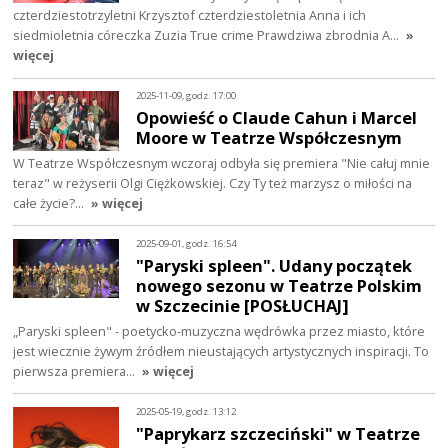
czterdziestotrzyletni Krzysztof czterdziestoletnia Anna i ich
siedmioletnia córeczka Zuzia True crime Prawdziwa zbrodnia A…
»
więcej
2025-11-09, godz. 17:00
Opowieść o Claude Cahun i Marcel
Moore w Teatrze Współczesnym
W Teatrze Współczesnym wczoraj odbyła się premiera "Nie całuj mnie
teraz" w reżyserii Olgi Ciężkowskiej. Czy Ty też marzysz o miłości na
całe życie?…
» więcej
2025-09-01, godz. 16:54
"Paryski spleen". Udany początek
nowego sezonu w Teatrze Polskim
w Szczecinie [POSŁUCHAJ]
„Paryski spleen" - poetycko-muzyczna wędrówka przez miasto, które
jest wiecznie żywym źródłem nieustających artystycznych inspiracji. To
pierwsza premiera…
» więcej
2025-05-19, godz. 13:12
"Paprykarz szczeciński" w Teatrze