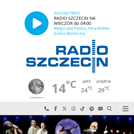
SŁUCHAJ TERAZ
RADIO SZCZECIN NA
WIECZÓR do 04:00
Małgorzata Frymus, Anna Kolmer,
Joanna Skonieczna
°C
jutro
pojutrze
14
°C
°C
24
29
Najlepiej po prostu do nas zadzwoń
Odwiedź nas na Facebook-u
Odwiedź nas na X
Odwiedź nas na Instagram-ie
Odwiedź nas na TikTok-u
Szukaj nas na Spotify
Wyślij do nas w
Szukaj