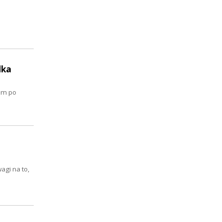
dka
em po
gi na to,