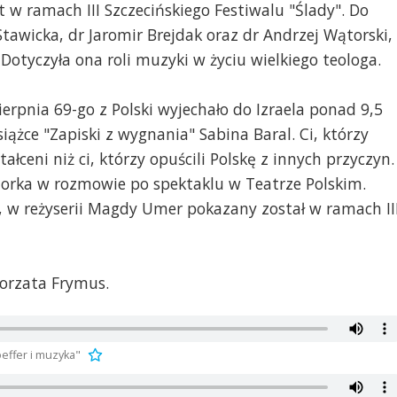
t w ramach III Szczecińskiego Festiwalu "Ślady". Do
tawicka, dr Jaromir Brejdak oraz dr Andrzej Wątorski,
Dotyczyła ona roli muzyki w życiu wielkiego teologa.
erpnia 69-go z Polski wyjechało do Izraela ponad 9,5
siążce "Zapiski z wygnania" Sabina Baral. Ci, którzy
tałceni niż ci, którzy opuścili Polskę z innych przyczyn.
torka w rozmowie po spektaklu w Teatrze Polskim.
w reżyserii Magdy Umer pokazany został w ramach II
orzata Frymus.
effer i muzyka"