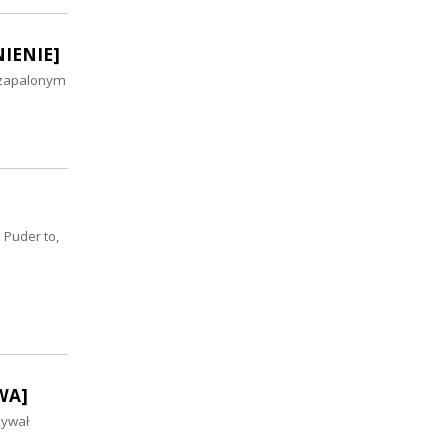
NIENIE]
 zapalonym
 Puder to,
WA]
zywał