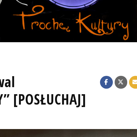
wal
Y” [POSŁUCHAJ]