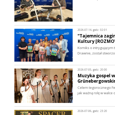
2026-07-14, godz. 02:01
"Tajemnica zagi
Kultury [ROZM
Komiks o intrygującym 
Drawnie, został stwor
2026-07-05, godz. 20:00
Muzyka gospel w 
Grünebergowski
Celem tegorocznego Fes
jak ważną rolę w walce
2026-07-06, godz. 23:20