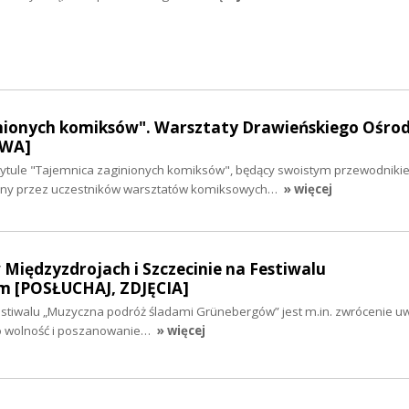
nionych komiksów". Warsztaty Drawieńskiego Ośro
OWA]
tytule "Tajemnica zaginionych komiksów", będący swoistym przewodniki
zony przez uczestników warsztatów komiksowych…
» więcej
Międzyzdrojach i Szczecinie na Festiwalu
m [POSŁUCHAJ, ZDJĘCIA]
tiwalu „Muzyczna podróż śladami Grünebergów” jest m.in. zwrócenie uwa
 o wolność i poszanowanie…
» więcej