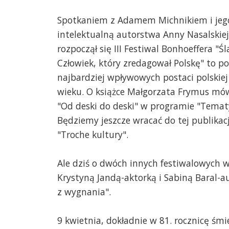
Spotkaniem z Adamem Michnikiem i jego
intelektualną autorstwa Anny Nasalskiej
rozpoczął się III Festiwal Bonhoeffera "Śl
Człowiek, który zredagował Polskę" to po
najbardziej wpływowych postaci polskiej i
wieku. O książce Małgorzata Frymus mó
"Od deski do deski" w programie "Temat
Będziemy jeszcze wracać do tej publika
"Troche kultury".
Ale dziś o dwóch innych festiwalowych w
Krystyną Jandą-aktorką i Sabiną Baral-a
z wygnania".
9 kwietnia, dokładnie w 81. rocznicę śmi