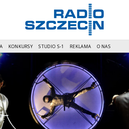
A
KONKURSY
STUDIO S-1
REKLAMA
O NAS