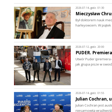
2026-07-14, godz. 01:30
Mieczysław Chruś
Był doktorem nauk medy
harleyowcem. W piątek 
2026-07-12, godz. 20:00
PUDER. Premiera
Utwór Puder (premiera o
jak grupa pisze w swoi
2026-07-14, godz. 01:55
Julian Cochran,
Julian Cochran jest au
niesamowitą wrażliwoś