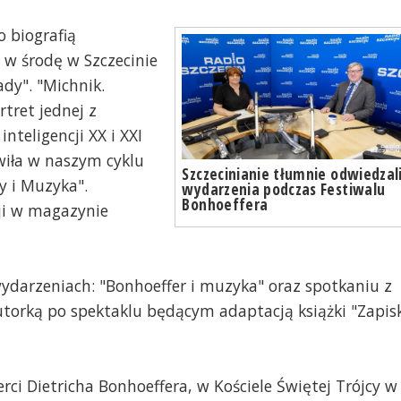
 biografią
 w środę w Szczecinie
ady". "Michnik.
rtret jednej z
nteligencji XX i XXI
wiła w naszym cyklu
Szczecinianie tłumnie odwiedzal
y i Muzyka".
wydarzenia podczas Festiwalu
Bonhoeffera
cji w magazynie
ydarzeniach: "Bonhoeffer i muzyka" oraz spotkaniu z
utorką po spektaklu będącym adaptacją książki "Zapis
erci Dietricha Bonhoeffera, w Kościele Świętej Trójcy w