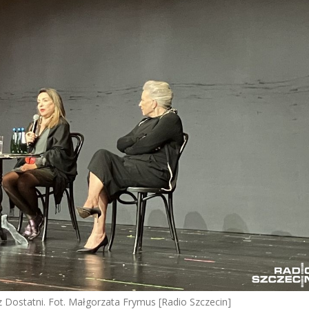
z Dostatni. Fot. Małgorzata Frymus [Radio Szczecin]