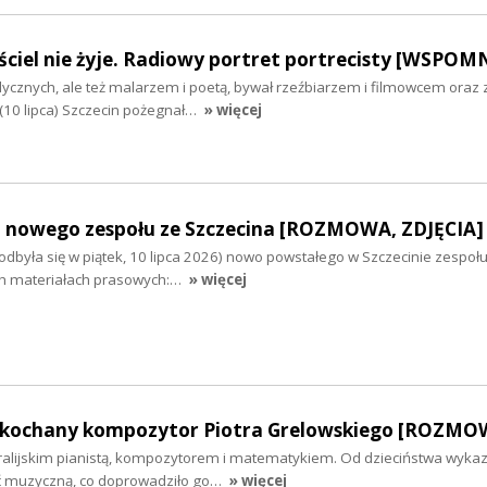
ciel nie żyje. Radiowy portret portrecisty [WSPOM
cznych, ale też malarzem i poetą, bywał rzeźbiarzem i filmowcem oraz
(10 lipca) Szczecin pożegnał…
» więcej
 nowego zespołu ze Szczecina [ROZMOWA, ZDJĘCIA]
dbyła się w piątek, 10 lipca 2026) nowo powstałego w Szczecinie zespołu
ch materiałach prasowych:…
» więcej
 ukochany kompozytor Piotra Grelowskiego [ROZMO
stralijskim pianistą, kompozytorem i matematykiem. Od dzieciństwa wyka
ć muzyczną, co doprowadziło go…
» więcej