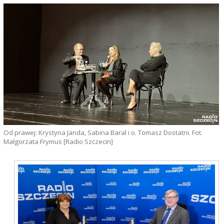
Od prawej: Krystyna Janda, Sabina Baral i o. Tomasz Dostatni. Fot.
Małgorzata Frymus [Radio Szczecin]