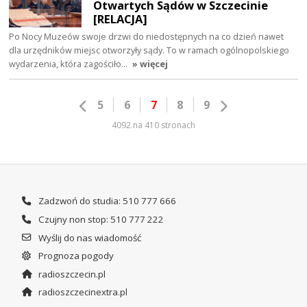
Otwartych Sądów w Szczecinie
[RELACJA]
Po Nocy Muzeów swoje drzwi do niedostępnych na co dzień nawet
dla urzędników miejsc otworzyły sądy. To w ramach ogólnopolskiego
wydarzenia, która zagościło…
» więcej
5
6
7
8
9
4092 na 410 stronach
Zadzwoń do studia: 510 777 666
Czujny non stop: 510 777 222
Wyślij do nas wiadomość
Prognoza pogody
radioszczecin.pl
radioszczecinextra.pl