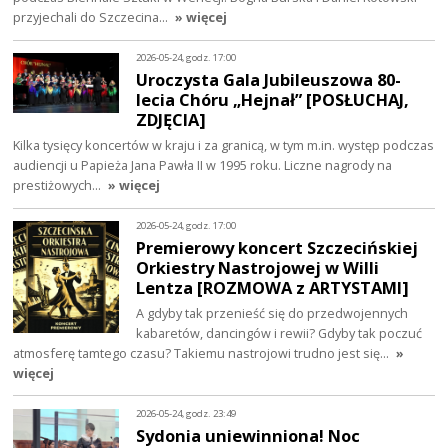
przyjechali do Szczecina…
» więcej
2026-05-24, godz. 17:00
Uroczysta Gala Jubileuszowa 80-
lecia Chóru „Hejnał” [POSŁUCHAJ,
ZDJĘCIA]
Kilka tysięcy koncertów w kraju i za granicą, w tym m.in. występ podczas
audiencji u Papieża Jana Pawła II w 1995 roku. Liczne nagrody na
prestiżowych…
» więcej
2026-05-24, godz. 17:00
Premierowy koncert Szczecińskiej
Orkiestry Nastrojowej w Willi
Lentza [ROZMOWA z ARTYSTAMI]
A gdyby tak przenieść się do przedwojennych
kabaretów, dancingów i rewii? Gdyby tak poczuć
atmosferę tamtego czasu? Takiemu nastrojowi trudno jest się…
»
więcej
2026-05-24, godz. 23:49
Sydonia uniewinniona! Noc