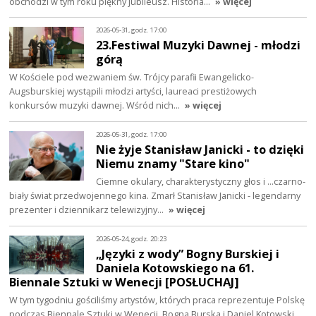
obchodzi w tym roku piękny jubileusz. Historia…
» więcej
2026-05-31, godz. 17:00
23.Festiwal Muzyki Dawnej - młodzi
górą
W Kościele pod wezwaniem św. Trójcy parafii Ewangelicko-
Augsburskiej wystąpili młodzi artyści, laureaci prestiżowych
konkursów muzyki dawnej. Wśród nich…
» więcej
2026-05-31, godz. 17:00
Nie żyje Stanisław Janicki - to dzięki
Niemu znamy "Stare kino"
Ciemne okulary, charakterystyczny głos i ...czarno-
biały świat przedwojennego kina. Zmarł Stanisław Janicki - legendarny
prezenter i dziennikarz telewizyjny…
» więcej
2026-05-24, godz. 20:23
„Języki z wody” Bogny Burskiej i
Daniela Kotowskiego na 61.
Biennale Sztuki w Wenecji [POSŁUCHAJ]
W tym tygodniu gościliśmy artystów, których praca reprezentuje Polskę
podczas Biennale Sztuki w Wenecji. Bogna Burska i Daniel Kotowski