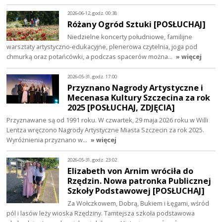
2026-06-12, godz. 00:38
Różany Ogród Sztuki [POSŁUCHAJ]
Niedzielne koncerty południowe, familijne
warsztaty artystyczno-edukacyjne, plenerowa czytelnia, joga pod
chmurką oraz potańcówki, a podczas spacerów można…
» więcej
2026-05-31, godz. 17:00
Przyznano Nagrody Artystyczne i
Mecenasa Kultury Szczecina za rok
2025 [POSŁUCHAJ, ZDJĘCIA]
Przyznawane są od 1991 roku. W czwartek, 29 maja 2026 roku w Willi
Lentza wręczono Nagrody Artystyczne Miasta Szczecin za rok 2025.
Wyróżnienia przyznano w…
» więcej
2026-05-31, godz. 23:02
Elizabeth von Arnim wróciła do
Rzędzin. Nowa patronka Publicznej
Szkoły Podstawowej [POSŁUCHAJ]
Za Wołczkowem, Dobrą, Bukiem i Łęgami, wśród
pól i lasów leży wioska Rzędziny. Tamtejsza szkoła podstawowa