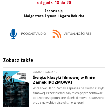
od godz. 18 do 20
Zapraszają
Małgorzata Frymus i Agata Rokicka
PODCAST AUDIO
AKTUALNOŚCI RSS
Zobacz także
2026-06-11, godz. 21:15
Święto klasyki filmowej w Kinie
Zamek [ROZMOWA]
W czerwcu Kino Zamek zaprasza na święto klasyki
filmowej. Przez niemal cały miesiąc prezentować
będzie niezapomniane dzieła filmowe, stworzone
przez najwybitniejszych…
» więcej