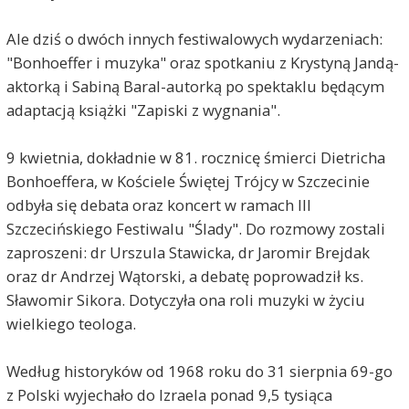
Ale dziś o dwóch innych festiwalowych wydarzeniach:
"Bonhoeffer i muzyka" oraz spotkaniu z Krystyną Jandą-
aktorką i Sabiną Baral-autorką po spektaklu będącym
adaptacją książki "Zapiski z wygnania".
9 kwietnia, dokładnie w 81. rocznicę śmierci Dietricha
Bonhoeffera, w Kościele Świętej Trójcy w Szczecinie
odbyła się debata oraz koncert w ramach III
Szczecińskiego Festiwalu "Ślady". Do rozmowy zostali
zaproszeni: dr Urszula Stawicka, dr Jaromir Brejdak
oraz dr Andrzej Wątorski, a debatę poprowadził ks.
Sławomir Sikora. Dotyczyła ona roli muzyki w życiu
wielkiego teologa.
Według historyków od 1968 roku do 31 sierpnia 69-go
z Polski wyjechało do Izraela ponad 9,5 tysiąca