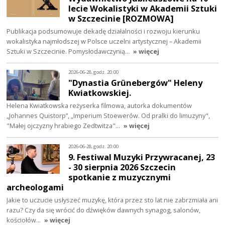
lecie Wokalistyki w Akademii Sztuki
w Szczecinie [ROZMOWA]
Publikacja podsumowuje dekadę działalności i rozwoju kierunku
wokalistyka najmłodszej w Polsce uczelni artystycznej – Akademii
Sztuki w Szczecinie. Pomysłodawczynią…
» więcej
2026-06-28, godz. 20:00
"Dynastia Grünebergów" Heleny
Kwiatkowskiej.
Helena Kwiatkowska reżyserka filmowa, autorka dokumentów
„Johannes Quistorp”, „Imperium Stoewerów. Od pralki do limuzyny",
"Małej ojczyzny hrabiego Zedtwitza"…
» więcej
2026-06-28, godz. 20:00
9. Festiwal Muzyki Przywracanej, 23
- 30 sierpnia 2026 Szczecin
spotkanie z muzycznymi
archeologami
Jakie to uczucie usłyszeć muzykę, która przez sto lat nie zabrzmiała ani
razu? Czy da się wrócić do dźwięków dawnych synagog, salonów,
kościołów…
» więcej