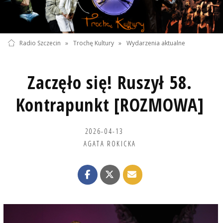
Radio Szczecin
»
Trochę Kultury
»
Wydarzenia aktualne
Zaczęło się! Ruszył 58.
Kontrapunkt [ROZMOWA]
2026-04-13
AGATA ROKICKA