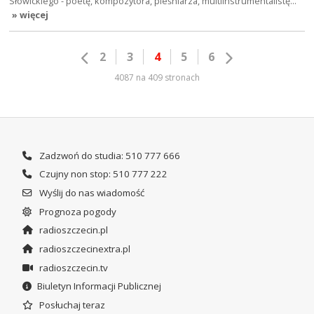
Słowickiego - poetę, kompozytora, pieśniarza, multiinstrumentalistę…
» więcej
2
3
4
5
6
4087 na 409 stronach
Zadzwoń do studia: 510 777 666
Czujny non stop: 510 777 222
Wyślij do nas wiadomość
Prognoza pogody
radioszczecin.pl
radioszczecinextra.pl
radioszczecin.tv
Biuletyn Informacji Publicznej
Posłuchaj teraz