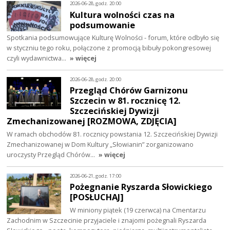
2026-06-28, godz. 20:00
Kultura wolności czas na
podsumowanie
Spotkania podsumowujące Kulturę Wolności - forum, które odbyło się
w styczniu tego roku, połączone z promocją bibuły pokongresowej
czyli wydawnictwa…
» więcej
2026-06-28, godz. 20:00
Przegląd Chórów Garnizonu
Szczecin w 81. rocznicę 12.
Szczecińskiej Dywizji
Zmechanizowanej [ROZMOWA, ZDJĘCIA]
W ramach obchodów 81. rocznicy powstania 12. Szczecińskiej Dywizji
Zmechanizowanej w Dom Kultury „Słowianin” zorganizowano
uroczysty Przegląd Chórów…
» więcej
2026-06-21, godz. 17:00
Pożegnanie Ryszarda Słowickiego
[POSŁUCHAJ]
W miniony piątek (19 czerwca) na Cmentarzu
Zachodnim w Szczecinie przyjaciele i znajomi pożegnali Ryszarda