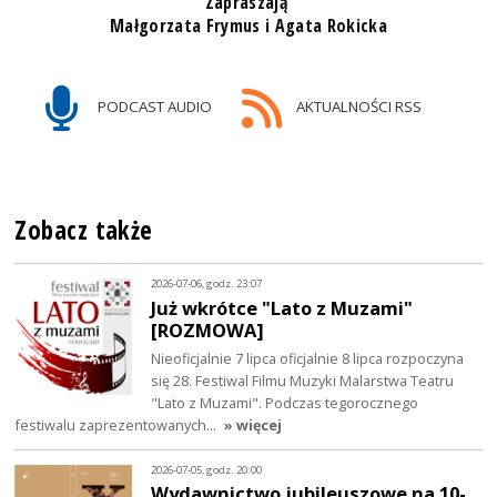
Zapraszają
Małgorzata Frymus i Agata Rokicka
PODCAST AUDIO
AKTUALNOŚCI RSS
Zobacz także
2026-07-06, godz. 23:07
Już wkrótce "Lato z Muzami"
[ROZMOWA]
Nieoficjalnie 7 lipca oficjalnie 8 lipca rozpoczyna
się 28. Festiwal Filmu Muzyki Malarstwa Teatru
"Lato z Muzami". Podczas tegorocznego
festiwalu zaprezentowanych…
» więcej
2026-07-05, godz. 20:00
Wydawnictwo jubileuszowe na 10-