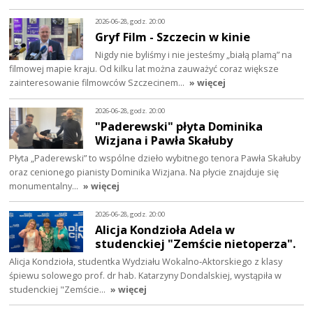
2026-06-28, godz. 20:00
Gryf Film - Szczecin w kinie
Nigdy nie byliśmy i nie jesteśmy „białą plamą” na
filmowej mapie kraju. Od kilku lat można zauważyć coraz większe
zainteresowanie filmowców Szczecinem…
» więcej
2026-06-28, godz. 20:00
"Paderewski" płyta Dominika
Wizjana i Pawła Skałuby
Płyta „Paderewski” to wspólne dzieło wybitnego tenora Pawła Skałuby
oraz cenionego pianisty Dominika Wizjana. Na płycie znajduje się
monumentalny…
» więcej
2026-06-28, godz. 20:00
Alicja Kondzioła Adela w
studenckiej "Zemście nietoperza".
Alicja Kondzioła, studentka Wydziału Wokalno‑Aktorskiego z klasy
śpiewu solowego prof. dr hab. Katarzyny Dondalskiej, wystąpiła w
studenckiej "Zemście…
» więcej