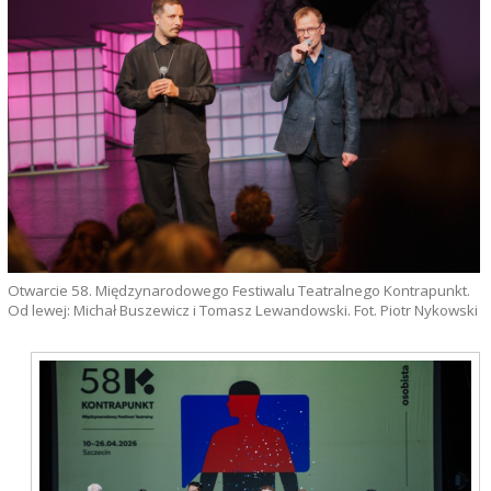
Otwarcie 58. Międzynarodowego Festiwalu Teatralnego Kontrapunkt.
Od lewej: Michał Buszewicz i Tomasz Lewandowski. Fot. Piotr Nykowski