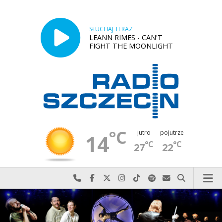
SŁUCHAJ TERAZ
LEANN RIMES - CAN'T
FIGHT THE MOONLIGHT
°C
jutro
pojutrze
14
°C
°C
27
22
Najlepiej po prostu do nas zadzwoń
Odwiedź nas na Facebook-u
Odwiedź nas na X
Odwiedź nas na Instagram-ie
Odwiedź nas na TikTok-u
Szukaj nas na Spotify
Wyślij do nas w
Szukaj