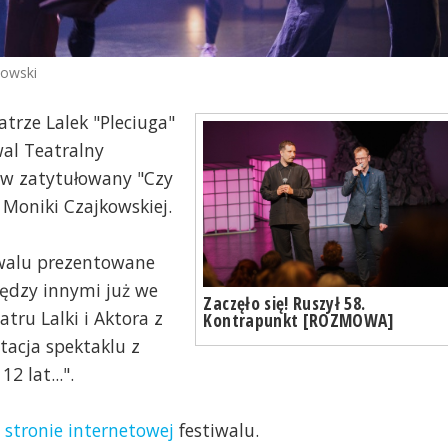
kowski
atrze Lalek "Pleciuga"
wal Teatralny
ów zatytułowany "Czy
 Moniki Czajkowskiej.
iwalu prezentowane
iędzy innymi już we
Zaczęło się! Ruszył 58.
atru Lalki i Aktora z
Kontrapunkt [ROZMOWA]
ntacja spektaklu z
 lat...".
a
stronie internetowej
festiwalu.