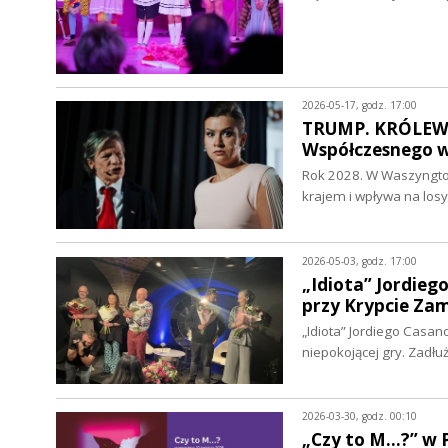
2026-05-17, godz. 17:00
TRUMP. KRÓLEWSK
Współczesnego w
Rok 2028. W Waszyngton
krajem i wpływa na los
2026-05-03, godz. 17:00
„Idiota” Jordie
przy Krypcie Zam
„Idiota” Jordiego Casa
niepokojącej gry. Zadł
2026-03-30, godz. 00:10
„Czy to M...?” 