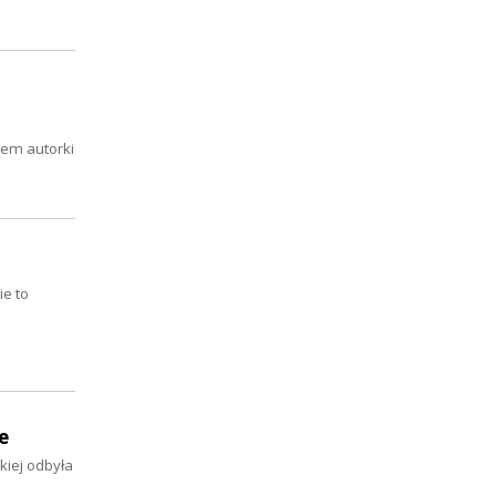
lem autorki
ie to
e
kiej odbyła