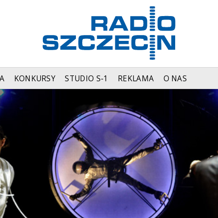
A
KONKURSY
STUDIO S-1
REKLAMA
O NAS