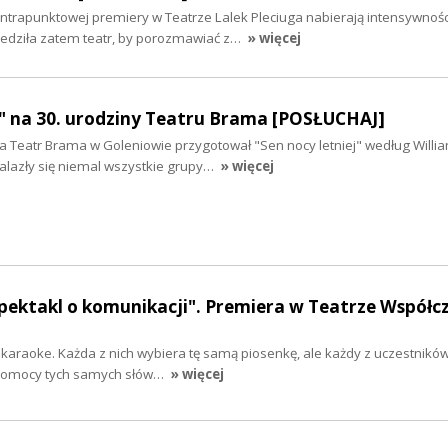
ntrapunktowej premiery w Teatrze Lalek Pleciuga nabierają intensywnośc
edziła zatem teatr, by porozmawiać z…
» więcej
j" na 30. urodziny Teatru Brama [POSŁUCHAJ]
ia Teatr Brama w Goleniowie przygotował "Sen nocy letniej" według Willi
nalazły się niemal wszystkie grupy…
» więcej
 spektakl o komunikacji". Premiera w Teatrze Współ
a karaoke. Każda z nich wybiera tę samą piosenkę, ale każdy z uczestnik
y pomocy tych samych słów…
» więcej