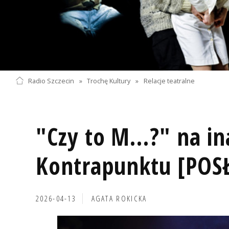
Radio Szczecin
»
Trochę Kultury
»
Relacje teatralne
"Czy to M…?" na in
Kontrapunktu [POS
2026-04-13
AGATA ROKICKA