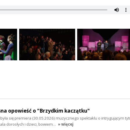
sna opowieść o "Brzydkim kaczątku"
ła się premiera (30.05.2026) muzycznego spektaklu o intrygującym tytu
ala dorosłych i dzieci, bowiem…
» więcej