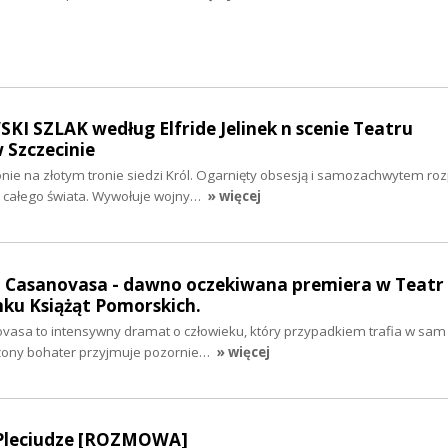
I SZLAK według Elfride Jelinek n scenie Teatru
 Szczecinie
ie na złotym tronie siedzi Król. Ogarnięty obsesją i samozachwytem ro
y całego świata. Wywołuje wojny…
» więcej
go Casanovasa - dawno oczekiwana premiera w Teatr
ku Książąt Pomorskich.
novasa to intensywny dramat o człowieku, który przypadkiem trafia w sam
użony bohater przyjmuje pozornie…
» więcej
w Pleciudze [ROZMOWA]