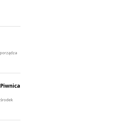
zporządza
 Piwnica
 środek