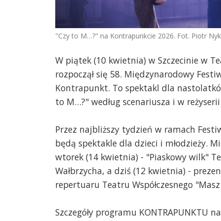
"Czy to M…?" na Kontrapunkcie 2026. Fot. Piotr Ny
W piątek (10 kwietnia) w Szczecinie w Te
rozpoczął się 58. Międzynarodowy Festi
Kontrapunkt. To spektakl dla nastolatk
to M…?" według scenariusza i w reżyserii
Przez najbliższy tydzień w ramach Fest
będą spektakle dla dzieci i młodzieży. M
wtorek (14 kwietnia) - "Piaskowy wilk" Te
Wałbrzycha, a dziś (12 kwietnia) - preze
repertuaru Teatru Współczesnego "Masz 12
Szczegóły programu KONTRAPUNKTU n