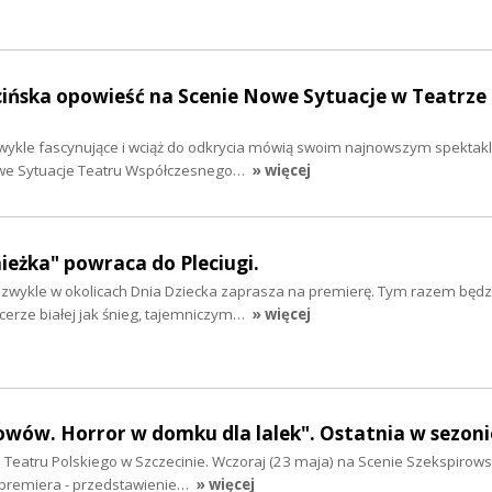
cińska opowieść na Scenie Nowe Sytuacje w Teatrze
zwykle fascynujące i wciąż do odkrycia mówią swoim najnowszym spektak
owe Sytuacje Teatru Współczesnego…
» więcej
eżka" powraca do Pleciugi.
k zwykle w okolicach Dnia Dziecka zaprasza na premierę. Tym razem będz
cerze białej jak śnieg, tajemniczym…
» więcej
wów. Horror w domku dla lalek". Ostatnia w sezoni
do Teatru Polskiego w Szczecinie. Wczoraj (23 maja) na Scenie Szekspirows
u premiera - przedstawienie…
» więcej