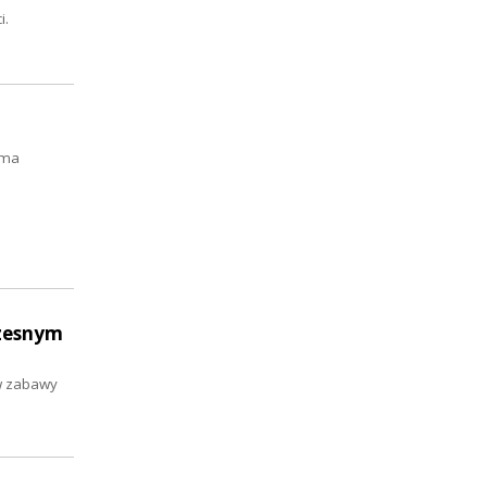
i.
ama
czesnym
ów zabawy