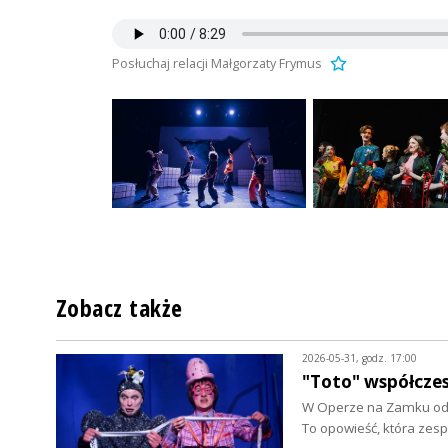
Posłuchaj relacji Małgorzaty Frymus
Zobacz także
2026-05-31, godz. 17:00
"Toto" współcze
W Operze na Zamku odby
To opowieść, która zesp