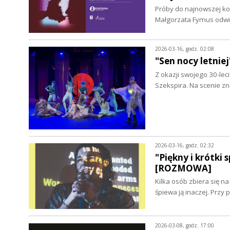
Próby do najnowszej ko
Małgorzata Fymus odwi
2026-03-16, godz. 02:08
"Sen nocy letnie
Z okazji swojego 30-lec
Szekspira. Na scenie z
2026-03-16, godz. 02:32
"Piękny i krótki
[ROZMOWA]
Kilka osób zbiera się n
śpiewa ją inaczej. Prz
2026-03-08, godz. 17:00