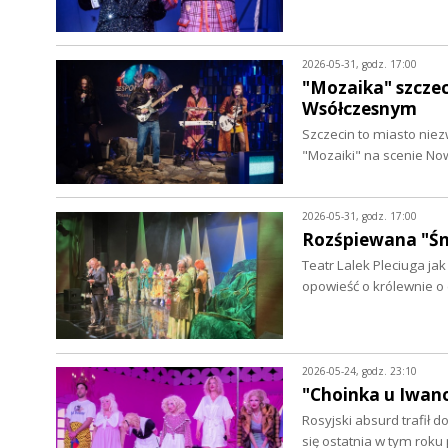
2026-05-31, godz. 17:00
"Mozaika" szcze
Wsółczesnym
Szczecin to miasto nie
"Mozaiki" na scenie N
2026-05-31, godz. 17:00
Rozśpiewana "Śni
Teatr Lalek Pleciuga ja
opowieść o królewnie o 
2026-05-24, godz. 23:10
"Choinka u Iwano
Rosyjski absurd trafił 
się ostatnia w tym rok