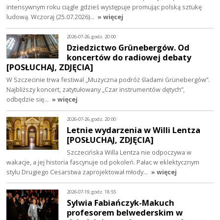
intensywnym roku ciągle gdzieś występuje promując polską sztukę
ludową. Wczoraj (25.07.2026)…
» więcej
2026-07-26, godz. 20:00
Dziedzictwo Grünebergów. Od
koncertów do radiowej debaty
[POSŁUCHAJ, ZDJĘCIA]
W Szczecinie trwa festiwal „Muzyczna podróż śladami Grünebergów”.
Najbliższy koncert, zatytułowany „Czar instrumentów dętych”,
odbędzie się…
» więcej
2026-07-26, godz. 20:00
Letnie wydarzenia w Willi Lentza
[POSŁUCHAJ, ZDJĘCIA]
Szczecińska Willa Lentza nie odpoczywa w
wakacje, a jej historia fascynuje od pokoleń. Pałac w eklektycznym
stylu Drugiego Cesarstwa zaprojektował młody…
» więcej
2026-07-19, godz. 18:55
Sylwia Fabiańczyk-Makuch
profesorem belwederskim w