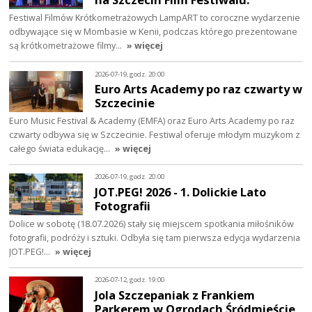
Festiwal Filmów Krótkometrażowych LampART to coroczne wydarzenie
odbywające się w Mombasie w Kenii, podczas którego prezentowane
są krótkometrażowe filmy…
» więcej
2026-07-19, godz. 20:00
Euro Arts Academy po raz czwarty w
Szczecinie
Euro Music Festival & Academy (EMFA) oraz Euro Arts Academy po raz
czwarty odbywa się w Szczecinie. Festiwal oferuje młodym muzykom z
całego świata edukację…
» więcej
2026-07-19, godz. 20:00
JOT.PEG! 2026 - 1. Dolickie Lato
Fotografii
Dolice w sobotę (18.07.2026) stały się miejscem spotkania miłośników
fotografii, podróży i sztuki. Odbyła się tam pierwsza edycja wydarzenia
JOT.PEG!…
» więcej
2026-07-12, godz. 19:00
Jola Szczepaniak z Frankiem
Parkerem w Ogrodach Śródmieście