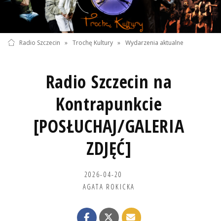
Radio Szczecin
»
Trochę Kultury
»
Wydarzenia aktualne
Radio Szczecin na
Kontrapunkcie
[POSŁUCHAJ/GALERIA
ZDJĘĆ]
2026-04-20
AGATA ROKICKA