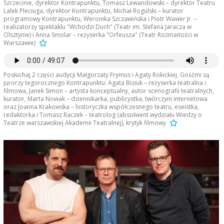
Szczecinie, dyrektor Kontrapunktu, Tomasz Lewandowski – dyrektor Teatru
Lalek Pleciuga, dyrektor Kontrapunktu, Michał Rogulski – kurator
programowy Kontrapunktu, Weronika Szczawińska i Piotr Wawer Jr. –
realizatorzy spektaklu "Wchodzi Duch" (Teatr im. Stefana Jaracza w
Olsztynie) i Anna Smolar – reżyserka "Orfeusza" (Teatr Rozmaitości w
Warszawie)
Posłuchaj 2 części audycji Małgorzaty Frymus i Agaty Rokickiej. Gośćmi są
jurorzy tegorocznego Kontrapunktu: Agata Biziuk – reżyserka teatralna i
filmowa, Janek Simon – artysta konceptualny, autor scenografii teatralnych,
kurator, Marta Nowak – dziennikarka, publicystka, twórczyni internetowa
oraz Joanna Krakowska – historyczka współczesnego teatru, eseistka,
redaktorka i Tomasz Raczek – teatrolog (absolwent wydziału Wiedzy o
Teatrze warszawskiej Akademii Teatralnej), krytyk filmowy