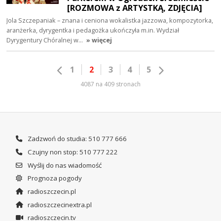
[ROZMOWA z ARTYSTKĄ, ZDJĘCIA]
Jola Szczepaniak – znana i ceniona wokalistka jazzowa, kompozytorka,
aranżerka, dyrygentka i pedagożka ukończyła m.in. Wydział
Dyrygentury Chóralnej w…
» więcej
1
2
3
4
5
4087 na 409 stronach
Zadzwoń do studia: 510 777 666
Czujny non stop: 510 777 222
Wyślij do nas wiadomość
Prognoza pogody
radioszczecin.pl
radioszczecinextra.pl
radioszczecin.tv