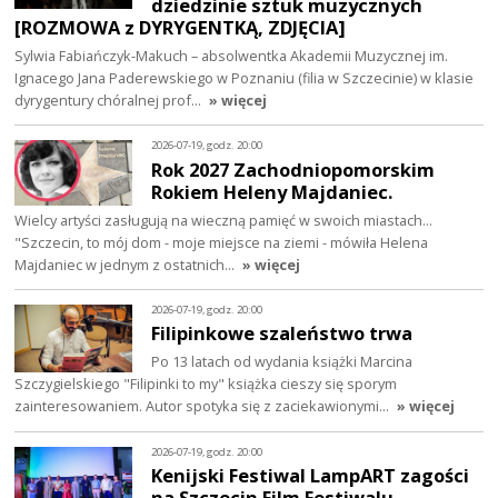
dziedzinie sztuk muzycznych
[ROZMOWA z DYRYGENTKĄ, ZDJĘCIA]
Sylwia Fabiańczyk-Makuch – absolwentka Akademii Muzycznej im.
Ignacego Jana Paderewskiego w Poznaniu (filia w Szczecinie) w klasie
dyrygentury chóralnej prof…
» więcej
2026-07-19, godz. 20:00
Rok 2027 Zachodniopomorskim
Rokiem Heleny Majdaniec.
Wielcy artyści zasługują na wieczną pamięć w swoich miastach...
"Szczecin, to mój dom - moje miejsce na ziemi - mówiła Helena
Majdaniec w jednym z ostatnich…
» więcej
2026-07-19, godz. 20:00
Filipinkowe szaleństwo trwa
Po 13 latach od wydania książki Marcina
Szczygielskiego "Filipinki to my" książka cieszy się sporym
zainteresowaniem. Autor spotyka się z zaciekawionymi…
» więcej
2026-07-19, godz. 20:00
Kenijski Festiwal LampART zagości
na Szczecin Film Festiwalu.