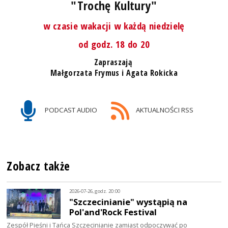
"Trochę Kultury"
w czasie wakacji w każdą niedzielę
od godz. 18 do 20
Zapraszają
Małgorzata Frymus i Agata Rokicka
PODCAST AUDIO
AKTUALNOŚCI RSS
Zobacz także
2026-07-26, godz. 20:00
"Szczecinianie" wystąpią na
Pol'and'Rock Festival
Zespół Pieśni i Tańca Szczecinianie zamiast odpoczywać po