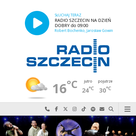
SŁUCHAJ TERAZ
RADIO SZCZECIN NA DZIEŃ
DOBRY do 09:00
Robert Bochenko, Jarosław Gowin
°C
jutro
pojutrze
16
°C
°C
24
30
Najlepiej po prostu do nas zadzwoń
Odwiedź nas na Facebook-u
Odwiedź nas na X
Odwiedź nas na Instagram-ie
Odwiedź nas na TikTok-u
Szukaj nas na Spotify
Wyślij do nas w
Szukaj