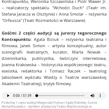
Kontrapunktu, Weronika Szczawińska i Piotr Wawer Jr.
– realizatorzy spektaklu "Wchodzi Duch" (Teatr im.
Stefana Jaracza w Olsztynie) i Anna Smolar – reżyserka
"Orfeusza" (Teatr Rozmaitości w Warszawie).
Gośćmi 2 części audycji są jurorzy tegorocznego
Kontrapunktu
: Agata Biziuk – reżyserka teatralna i
filmowa, Janek Simon – artysta konceptualny, autor
scenografii teatralnych, kurator, Marta Nowak –
dziennikarka, publicystka, twórczyni internetowa,
Joanna Krakowska – historyczka współczesnego teatru,
eseistka, redaktorka i Tomasz Raczek – teatrolog
(absolwent wydziału Wiedzy o Teatrze warszawskiej
Akademii Teatralnej), krytyk filmowy.
Posłuchaj 1 części audycji Małgorzaty Frymus i Agaty Rokickiej. Goście:
Michał Buszewicz – dyrektor artystyczny Teatru Współczesnego w