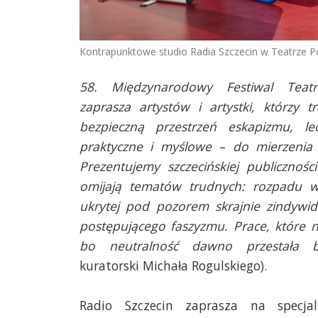
Kontrapunktowe studio Radia Szczecin w Teatrze Po
58. Międzynarodowy Festiwal Tea
zaprasza artystów i artystki, którzy t
bezpieczną przestrzeń eskapizmu, le
praktyczne i myślowe – do mierzenia s
Prezentujemy szczecińskiej publicznośc
omijają tematów trudnych: rozpadu w
ukrytej pod pozorem skrajnie zindywid
postępującego faszyzmu. Prace, które n
bo neutralność dawno przestała
kuratorski Michała Rogulskiego).
Radio Szczecin zaprasza na specja