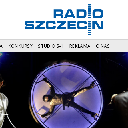
A
KONKURSY
STUDIO S-1
REKLAMA
O NAS