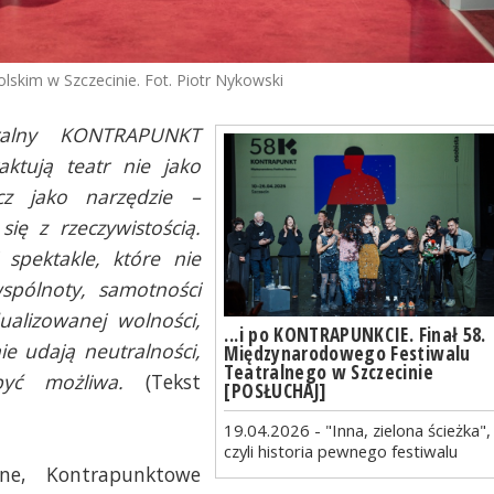
lskim w Szczecinie. Fot. Piotr Nykowski
tralny KONTRAPUNKT
raktują teatr nie jako
cz jako narzędzie –
ię z rzeczywistością.
i spektakle, które nie
spólnoty, samotności
ualizowanej wolności,
...i po KONTRAPUNKCIE. Finał 58.
ie udają neutralności,
Międzynarodowego Festiwalu
Teatralnego w Szczecinie
 być możliwa.
(Tekst
[POSŁUCHAJ]
19.04.2026 - "Inna, zielona ścieżka",
czyli historia pewnego festiwalu
lne, Kontrapunktowe