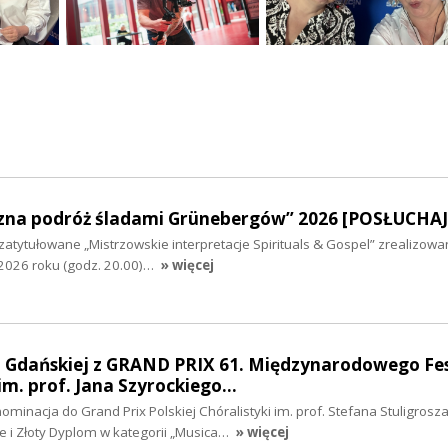
zna podróż śladami Grünebergów” 2026 [POSŁUCHAJ
atytułowane „Mistrzowskie interpretacje Spirituals & Gospel” zrealizow
 2026 roku (godz. 20.00)…
» więcej
ki Gdańskiej z GRAND PRIX 61. Międzynarodowego Fe
 im. prof. Jana Szyrockiego…
ominacja do Grand Prix Polskiej Chóralistyki im. prof. Stefana Stuligrosz
e i Złoty Dyplom w kategorii „Musica…
» więcej