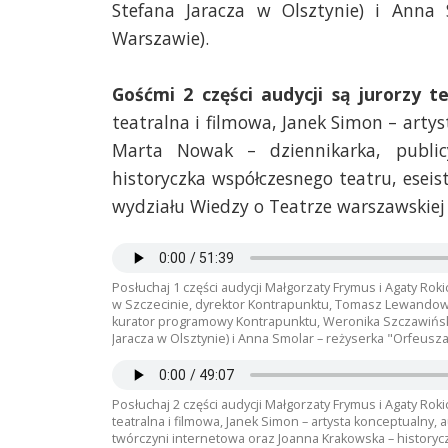
Stefana Jaracza w Olsztynie) i Anna 
Warszawie).
Gośćmi 2 części audycji są jurorzy 
teatralna i filmowa, Janek Simon – artys
Marta Nowak – dziennikarka, public
historyczka współczesnego teatru, eseis
wydziału Wiedzy o Teatrze warszawskiej 
Posłuchaj 1 części audycji Małgorzaty Frymus i Agaty Rok
w Szczecinie, dyrektor Kontrapunktu, Tomasz Lewandowski
kurator programowy Kontrapunktu, Weronika Szczawińska i
Jaracza w Olsztynie) i Anna Smolar – reżyserka "Orfeusz
Posłuchaj 2 części audycji Małgorzaty Frymus i Agaty Rok
teatralna i filmowa, Janek Simon – artysta konceptualny, a
twórczyni internetowa oraz Joanna Krakowska – historyc