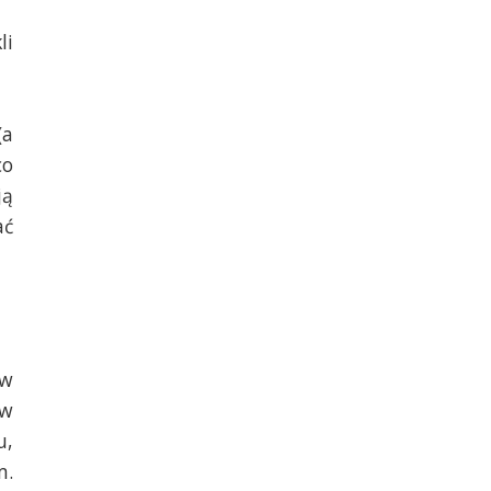
li
(a
co
ją
ać
 w
 w
u,
m.