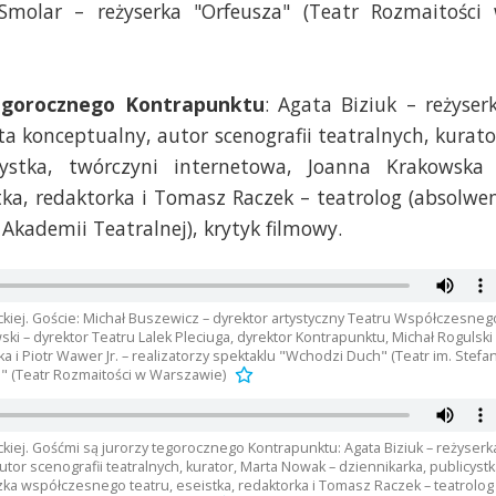
Smolar – reżyserka "Orfeusza" (Teatr Rozmaitości
tegorocznego Kontrapunktu
: Agata Biziuk – reżyser
ta konceptualny, autor scenografii teatralnych, kurato
ystka, twórczyni internetowa, Joanna Krakowska
tka, redaktorka i Tomasz Raczek – teatrolog (absolwe
Akademii Teatralnej), krytyk filmowy.
ickiej. Goście: Michał Buszewicz – dyrektor artystyczny Teatru Współczesneg
 – dyrektor Teatru Lalek Pleciuga, dyrektor Kontrapunktu, Michał Rogulski 
 Piotr Wawer Jr. – realizatorzy spektaklu "Wchodzi Duch" (Teatr im. Stefa
a" (Teatr Rozmaitości w Warszawie)
ickiej. Gośćmi są jurorzy tegorocznego Kontrapunktu: Agata Biziuk – reżyserk
utor scenografii teatralnych, kurator, Marta Nowak – dziennikarka, publicystk
zka współczesnego teatru, eseistka, redaktorka i Tomasz Raczek – teatrolog