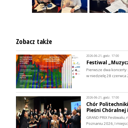
Zobacz także
2026-06-21, godz. 17:00
Festiwal „Muzyc
Pierwsze dwa koncerty z
w niedzielę 28 czerwca
2026-06-21, godz. 17:00
Chór Politechni
Pieśni Chóralnej
GRAND PRIX Festiwalu, n
Poznaniu 2026, I miejsc