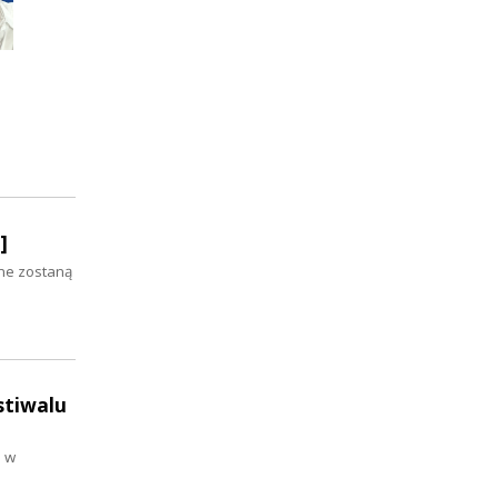
]
ane zostaną
stiwalu
a w