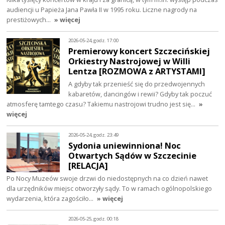
audiencji u Papieża Jana Pawła II w 1995 roku. Liczne nagrody na
prestiżowych…
» więcej
2026-05-24, godz. 17:00
Premierowy koncert Szczecińskiej
Orkiestry Nastrojowej w Willi
Lentza [ROZMOWA z ARTYSTAMI]
A gdyby tak przenieść się do przedwojennych
kabaretów, dancingów i rewii? Gdyby tak poczuć
atmosferę tamtego czasu? Takiemu nastrojowi trudno jest się…
»
więcej
2026-05-24, godz. 23:49
Sydonia uniewinniona! Noc
Otwartych Sądów w Szczecinie
[RELACJA]
Po Nocy Muzeów swoje drzwi do niedostępnych na co dzień nawet
dla urzędników miejsc otworzyły sądy. To w ramach ogólnopolskiego
wydarzenia, która zagościło…
» więcej
2026-05-25, godz. 00:18