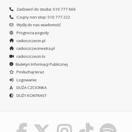
Zadzwoń do studia: 510 777 666
Czujny non stop: 510 777 222
Wyślij do nas wiadomość
Prognoza pogody
radioszczecin.pl
radioszczecinextra.pl
radioszczecin.tv
Biuletyn Informacji Publicznej
Posłuchaj teraz
Logowanie
DUŻA CZCIONKA
DUŻY KONTRAST