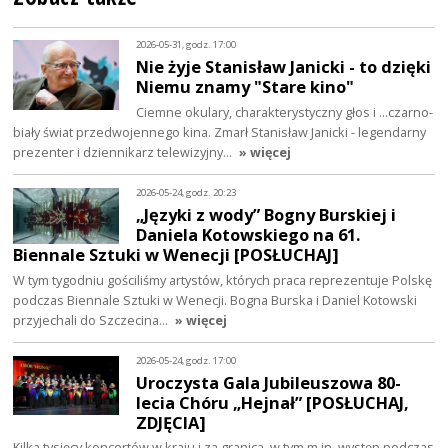
2026-05-31, godz. 17:00
Nie żyje Stanisław Janicki - to dzięki
Niemu znamy "Stare kino"
Ciemne okulary, charakterystyczny głos i ...czarno-
biały świat przedwojennego kina. Zmarł Stanisław Janicki - legendarny
prezenter i dziennikarz telewizyjny…
» więcej
2026-05-24, godz. 20:23
„Języki z wody” Bogny Burskiej i
Daniela Kotowskiego na 61.
Biennale Sztuki w Wenecji [POSŁUCHAJ]
W tym tygodniu gościliśmy artystów, których praca reprezentuje Polskę
podczas Biennale Sztuki w Wenecji. Bogna Burska i Daniel Kotowski
przyjechali do Szczecina…
» więcej
2026-05-24, godz. 17:00
Uroczysta Gala Jubileuszowa 80-
lecia Chóru „Hejnał” [POSŁUCHAJ,
ZDJĘCIA]
Kilka tysięcy koncertów w kraju i za granicą, w tym m.in. występ podczas