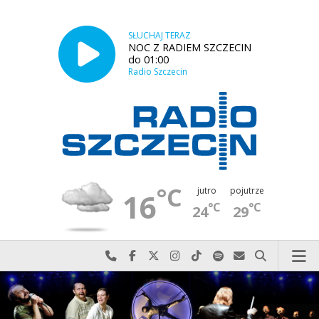
SŁUCHAJ TERAZ
NOC Z RADIEM SZCZECIN
do 01:00
Radio Szczecin
°C
jutro
pojutrze
16
°C
°C
24
29
Najlepiej po prostu do nas zadzwoń
Odwiedź nas na Facebook-u
Odwiedź nas na X
Odwiedź nas na Instagram-ie
Odwiedź nas na TikTok-u
Szukaj nas na Spotify
Wyślij do nas w
Szukaj