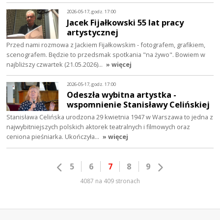
2026-05-17, godz. 17:00
Jacek Fijałkowski 55 lat pracy
artystycznej
Przed nami rozmowa z Jackiem Fijałkowskim - fotografem, grafikiem,
scenografem. Będzie to przedsmak spotkania "na żywo". Bowiem w
najbliższy czwartek (21.05.2026)…
» więcej
2026-05-17, godz. 17:00
Odeszła wybitna artystka -
wspomnienie Stanisławy Celińskiej
Stanisława Celińska urodzona 29 kwietnia 1947 w Warszawa to jedna z
najwybitniejszych polskich aktorek teatralnych i filmowych oraz
ceniona pieśniarka. Ukończyła…
» więcej
5
6
7
8
9
4087 na 409 stronach