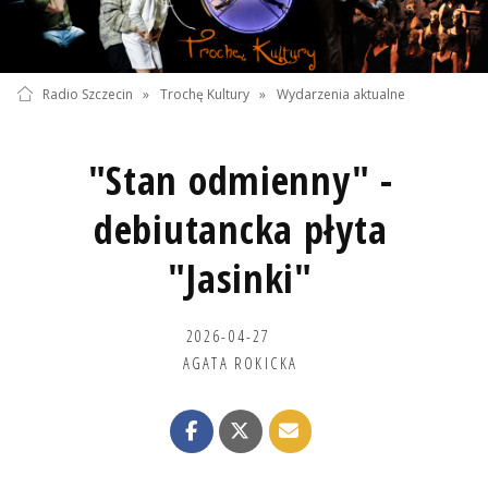
Radio Szczecin
»
Trochę Kultury
»
Wydarzenia aktualne
"Stan odmienny" -
debiutancka płyta
"Jasinki"
2026-04-27
AGATA ROKICKA