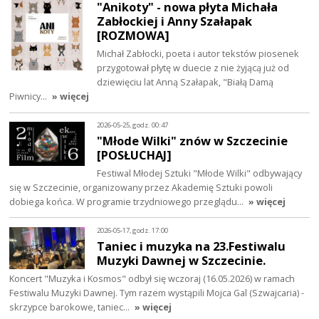
"Anikoty" - nowa płyta Michała
Zabłockiej i Anny Szałapak
[ROZMOWA]
Michał Zabłocki, poeta i autor tekstów piosenek
przygotował płytę w duecie z nie żyjącą już od
dziewięciu lat Anną Szałapak, "Białą Damą
Piwnicy…
» więcej
2026-05-25, godz. 00:47
"Młode Wilki" znów w Szczecinie
[POSŁUCHAJ]
Festiwal Młodej Sztuki "Młode Wilki" odbywający
się w Szczecinie, organizowany przez Akademię Sztuki powoli
dobiega końca. W programie trzydniowego przeglądu…
» więcej
2026-05-17, godz. 17:00
Taniec i muzyka na 23.Festiwalu
Muzyki Dawnej w Szczecinie.
Koncert "Muzyka i Kosmos" odbył się wczoraj (16.05.2026) w ramach
Festiwalu Muzyki Dawnej. Tym razem wystąpili Mojca Gal (Szwajcaria) -
skrzypce barokowe, taniec…
» więcej