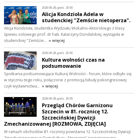
2026-06-28, godz. 20:00
Alicja Kondzioła Adela w
studenckiej "Zemście nietoperza".
Alicja Kondzioła, studentka Wydziału Wokalno‑Aktorskiego z klasy
śpiewu solowego prof. dr hab. Katarzyny Dondalskiej, wystąpiła w
studenckiej "Zemście…
» więcej
2026-06-28, godz. 20:00
Kultura wolności czas na
podsumowanie
Spotkania podsumowujące Kulturę Wolności - forum, które odbyło się
w styczniu tego roku, połączone z promocją bibuły pokongresowej
czyli wydawnictwa…
» więcej
2026-06-28, godz. 20:00
Przegląd Chórów Garnizonu
Szczecin w 81. rocznicę 12.
Szczecińskiej Dywizji
Zmechanizowanej [ROZMOWA, ZDJĘCIA]
W ramach obchodów 81. rocznicy powstania 12. Szczecińskiej Dywizji
Zmechanizowanej w Dom Kultury „Słowianin” zorganizowano