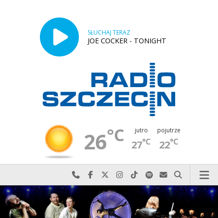
SŁUCHAJ TERAZ
JOE COCKER - TONIGHT
°C
jutro
pojutrze
26
°C
°C
27
22
Najlepiej po prostu do nas zadzwoń
Odwiedź nas na Facebook-u
Odwiedź nas na X
Odwiedź nas na Instagram-ie
Odwiedź nas na TikTok-u
Szukaj nas na Spotify
Wyślij do nas w
Szukaj