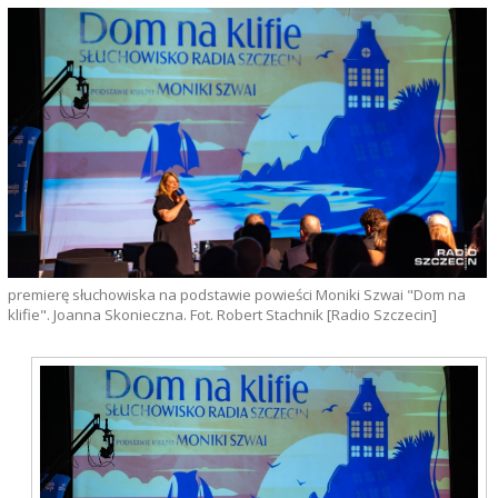
premierę słuchowiska na podstawie powieści Moniki Szwai "Dom na
klifie". Joanna Skonieczna. Fot. Robert Stachnik [Radio Szczecin]