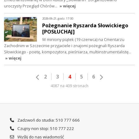
uroczysty Przegląd Chórów…
» więcej
2026-06-21, godz. 17:00
Pożegnanie Ryszarda Słowickiego
[POSŁUCHAJ]
W miniony piątek (19 czerwca) na Cmentarzu
Zachodnim w Szczecinie przyjaciele i znajomi pożegnali Ryszarda
Słowickiego - poetę, kompozytora, pieśniarza, multiinstrumentalistę…
» więcej
2
3
4
5
6
4087 na 409 stronach
Zadzwoń do studia: 510 777 666
Czujny non stop: 510 777 222
Wyślij do nas wiadomość