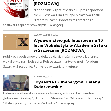
[ROZMOWA]
Nieoficjalnie 7 lipca oficjalnie 8 lipca rozpoczyna
się 28. Festiwal Filmu Muzyki Malarstwa Teatru
"Lato z Muzami". Podczas tegorocznego
festiwalu zaprezentowanych…
» więcej
2026-07-05, godz. 20:00
Wydawnictwo jubileuszowe na 10-
lecie Wokalistyki w Akademii Sztuki
w Szczecinie [ROZMOWA]
Publikacja podsumowuje dekadę działalności i rozwoju kierunku
wokalistyka najmłodszej w Polsce uczelni artystycznej – Akademii
Sztuki w Szczecinie. Pomysłodawczynią…
» więcej
2026-06-28, godz. 20:00
"Dynastia Grünebergów" Heleny
Kwiatkowskiej.
Helena Kwiatkowska reżyserka filmowa, autorka dokumentów
„Johannes Quistorp”, „Imperium Stoewerów. Od pralki do limuzyny",
"Małej ojczyzny hrabiego Zedtwitza"…
» więcej