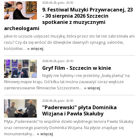
2026-06-28, godz. 20:00
9. Festiwal Muzyki Przywracanej, 23
- 30 sierpnia 2026 Szczecin
spotkanie z muzycznymi
archeologami
Jakie to uczucie usłyszeć muzykę, która przez sto lat nie zabrzmiała ani
razu? Czy da się wrócić do dźwięków dawnych synagog, salonów,
kościołów…
» więcej
2026-06-28, godz. 20:00
Gryf Film - Szczecin w kinie
Nigdy nie byliśmy i nie jesteśmy „białą plamą” na
filmowej mapie kraju. Od kilku lat można zauważyć coraz większe
zainteresowanie filmowców Szczecinem…
» więcej
2026-06-28, godz. 20:00
"Paderewski" płyta Dominika
Wizjana i Pawła Skałuby
Płyta „Paderewski” to wspólne dzieło wybitnego tenora Pawła Skałuby
oraz cenionego pianisty Dominika Wizjana. Na płycie znajduje się
monumentalny…
» więcej