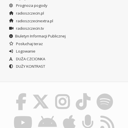
Prognoza pogody
radioszczecin.pl
radioszczecinextra.pl
radioszczecin.tv
Biuletyn Informacji Publicznej
Posłuchaj teraz
Logowanie
DUŻA CZCIONKA
DUŻY KONTRAST