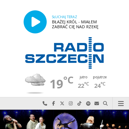
SŁUCHAJ TERAZ
BŁAŻEJ KRÓL - MIAŁEM
ZABRAĆ CIĘ NAD RZEKĘ
°C
jutro
pojutrze
19
°C
°C
22
24
Najlepiej po prostu do nas zadzwoń
Odwiedź nas na Facebook-u
Odwiedź nas na X
Odwiedź nas na Instagram-ie
Odwiedź nas na TikTok-u
Szukaj nas na Spotify
Wyślij do nas w
Szukaj