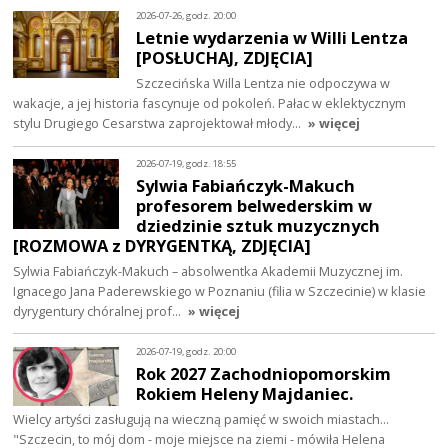
2026-07-26, godz. 20:00
Letnie wydarzenia w Willi Lentza
[POSŁUCHAJ, ZDJĘCIA]
Szczecińska Willa Lentza nie odpoczywa w
wakacje, a jej historia fascynuje od pokoleń. Pałac w eklektycznym
stylu Drugiego Cesarstwa zaprojektował młody…
» więcej
2026-07-19, godz. 18:55
Sylwia Fabiańczyk-Makuch
profesorem belwederskim w
dziedzinie sztuk muzycznych
[ROZMOWA z DYRYGENTKĄ, ZDJĘCIA]
Sylwia Fabiańczyk-Makuch – absolwentka Akademii Muzycznej im.
Ignacego Jana Paderewskiego w Poznaniu (filia w Szczecinie) w klasie
dyrygentury chóralnej prof…
» więcej
2026-07-19, godz. 20:00
Rok 2027 Zachodniopomorskim
Rokiem Heleny Majdaniec.
Wielcy artyści zasługują na wieczną pamięć w swoich miastach...
"Szczecin, to mój dom - moje miejsce na ziemi - mówiła Helena