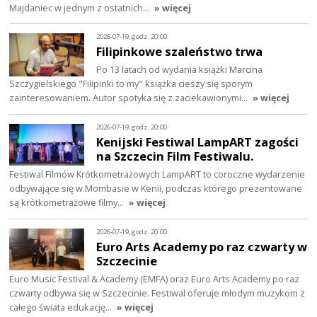
Majdaniec w jednym z ostatnich…
» więcej
2026-07-19, godz. 20:00
Filipinkowe szaleństwo trwa
Po 13 latach od wydania książki Marcina
Szczygielskiego "Filipinki to my" książka cieszy się sporym
zainteresowaniem. Autor spotyka się z zaciekawionymi…
» więcej
2026-07-19, godz. 20:00
Kenijski Festiwal LampART zagości
na Szczecin Film Festiwalu.
Festiwal Filmów Krótkometrażowych LampART to coroczne wydarzenie
odbywające się w Mombasie w Kenii, podczas którego prezentowane
są krótkometrażowe filmy…
» więcej
2026-07-19, godz. 20:00
Euro Arts Academy po raz czwarty w
Szczecinie
Euro Music Festival & Academy (EMFA) oraz Euro Arts Academy po raz
czwarty odbywa się w Szczecinie. Festiwal oferuje młodym muzykom z
całego świata edukację…
» więcej