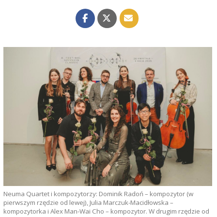
Neuma Quartet i kompozytorzy: Dominik Radoń – kompozytor (w
pierwszym rzędzie od lewej), Julia Marczuk-Macidłowska –
kompozytorka i Alex Man-Wai Cho – kompozytor. W drugim rzędzie od