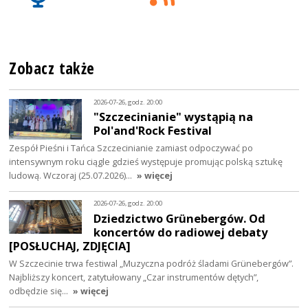
Zobacz także
2026-07-26, godz. 20:00
"Szczecinianie" wystąpią na
Pol'and'Rock Festival
Zespół Pieśni i Tańca Szczecinianie zamiast odpoczywać po
intensywnym roku ciągle gdzieś występuje promując polską sztukę
ludową. Wczoraj (25.07.2026)…
» więcej
2026-07-26, godz. 20:00
Dziedzictwo Grünebergów. Od
koncertów do radiowej debaty
[POSŁUCHAJ, ZDJĘCIA]
W Szczecinie trwa festiwal „Muzyczna podróż śladami Grünebergów”.
Najbliższy koncert, zatytułowany „Czar instrumentów dętych”,
odbędzie się…
» więcej