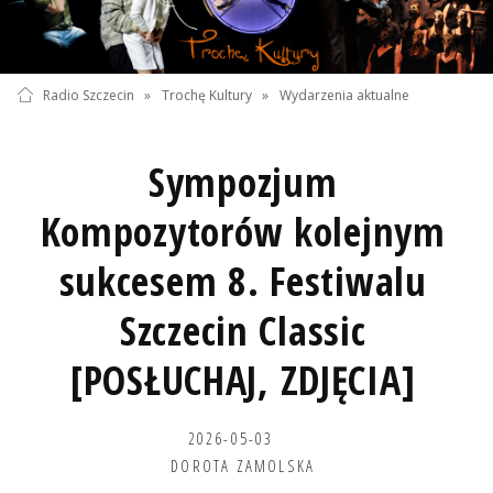
Radio Szczecin
»
Trochę Kultury
»
Wydarzenia aktualne
Sympozjum
Kompozytorów kolejnym
sukcesem 8. Festiwalu
Szczecin Classic
[POSŁUCHAJ, ZDJĘCIA]
2026-05-03
DOROTA ZAMOLSKA