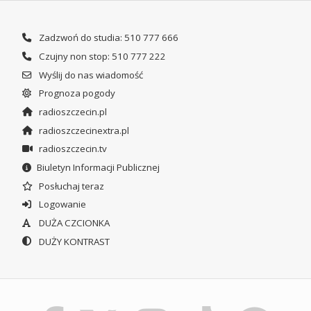
Zadzwoń do studia: 510 777 666
Czujny non stop: 510 777 222
Wyślij do nas wiadomość
Prognoza pogody
radioszczecin.pl
radioszczecinextra.pl
radioszczecin.tv
Biuletyn Informacji Publicznej
Posłuchaj teraz
Logowanie
DUŻA CZCIONKA
DUŻY KONTRAST