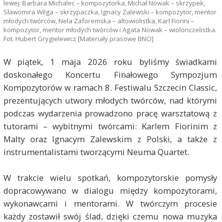
lewej: Barbara Michalec – kompozytorka, Michał Nowak – skrzypek,
Sławomira Wilga – skrzypaczka, Ignacy Zalewski – kompozytor, mentor
młodych twórców, Nela Zaforemska – altowiolistka, Karl Fiorini –
kompozytor, mentor młodych twórców i Agata Nowak – wiolonczelistka.
Fot. Hubert Grygielewicz [Materiały prasowe BNO]
W piątek, 1 maja 2026 roku byliśmy świadkami
doskonałego Koncertu Finałowego Sympozjum
Kompozytorów w ramach 8. Festiwalu Szczecin Classic,
prezentujących utwory młodych twórców, nad którymi
podczas wydarzenia prowadzono pracę warsztatową z
tutorami – wybitnymi twórcami: Karlem Fiorinim z
Malty oraz Ignacym Zalewskim z Polski, a także z
instrumentalistami tworzącymi Neuma Quartet.
W trakcie wielu spotkań, kompozytorskie pomysły
dopracowywano w dialogu między kompozytorami,
wykonawcami i mentorami. W twórczym procesie
każdy zostawił swój ślad, dzięki czemu nowa muzyka