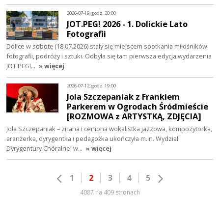
2026-07-19, godz. 20:00
JOT.PEG! 2026 - 1. Dolickie Lato
Fotografii
Dolice w sobotę (18.07.2026) stały się miejscem spotkania miłośników
fotografii, podróży i sztuki. Odbyła się tam pierwsza edycja wydarzenia
JOT.PEG!…
» więcej
2026-07-12, godz. 19:00
Jola Szczepaniak z Frankiem
Parkerem w Ogrodach Śródmieście
[ROZMOWA z ARTYSTKĄ, ZDJĘCIA]
Jola Szczepaniak – znana i ceniona wokalistka jazzowa, kompozytorka,
aranżerka, dyrygentka i pedagożka ukończyła m.in. Wydział
Dyrygentury Chóralnej w…
» więcej
1
2
3
4
5
4087 na 409 stronach