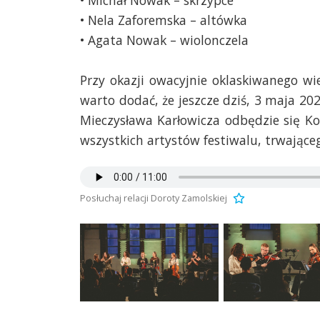
• Michał Nowak – skrzypce
• Nela Zaforemska – altówka
• Agata Nowak – wiolonczela
Przy okazji owacyjnie oklaskiwanego w
warto dodać, że jeszcze dziś, 3 maja 2026
Mieczysława Karłowicza odbędzie się Kon
wszystkich artystów festiwalu, trwające
Posłuchaj relacji Doroty Zamolskiej