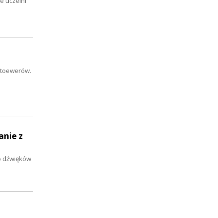
e uczelni
Stoewerów.
anie z
do dźwięków