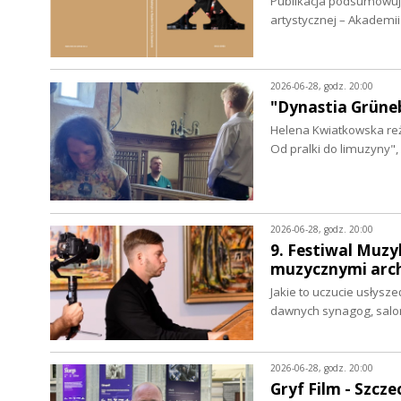
Publikacja podsumowuje 
artystycznej – Akademi
2026-06-28, godz. 20:00
"Dynastia Grüne
Helena Kwiatkowska re
Od pralki do limuzyny"
2026-06-28, godz. 20:00
9. Festiwal Muzyk
muzycznymi arc
Jakie to uczucie usłysze
dawnych synagog, salo
2026-06-28, godz. 20:00
Gryf Film - Szcze