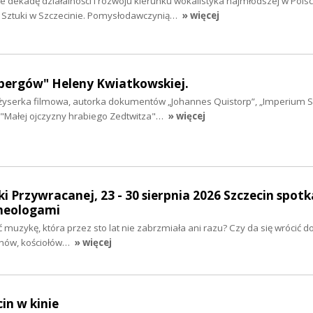
dekadę działalności i rozwoju kierunku wokalistyka najmłodszej w Polsc
i Sztuki w Szczecinie. Pomysłodawczynią…
» więcej
bergów" Heleny Kwiatkowskiej.
żyserka filmowa, autorka dokumentów „Johannes Quistorp”, „Imperium 
, "Małej ojczyzny hrabiego Zedtwitza"…
» więcej
i Przywracanej, 23 - 30 sierpnia 2026 Szczecin spotk
heologami
ć muzykę, która przez sto lat nie zabrzmiała ani razu? Czy da się wrócić 
nów, kościołów…
» więcej
cin w kinie