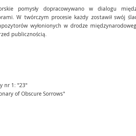
torskie pomysły dopracowywano w dialogu międ
ami. W twórczym procesie każdy zostawił swój śla
mpozytorów wyłonionych w drodze międzynarodowe
zed publicznością.
 nr 1: "23"
ionary of Obscure Sorrows"