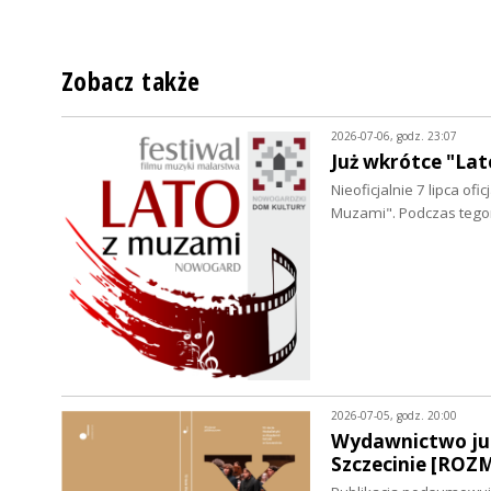
Zobacz także
2026-07-06, godz. 23:07
Już wkrótce "L
Nieoficjalnie 7 lipca of
Muzami". Podczas tego
2026-07-05, godz. 20:00
Wydawnictwo jub
Szczecinie [RO