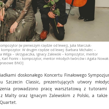
mpozytor (w pierwszym rzędzie od lewej), Julia Marczuk-
kompozytor. W drugim rzędzie od lewej: Barbara Michalec –
 Wilga – skrzypaczka, Ignacy Zalewski – kompozytor, mentor
, Karl Fiorini – kompozytor, mentor młodych twórców i Agata Nowak
ły prasowe BNO]
wiadkami doskonałego Koncertu Finałowego Sympozj
 Szczecin Classic, prezentujących utwory młody
zenia prowadzono pracę warsztatową z tutorami
z Malty oraz Ignacym Zalewskim z Polski, a także
Quartet.