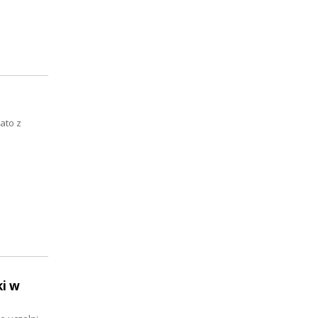
Lato z
ki w