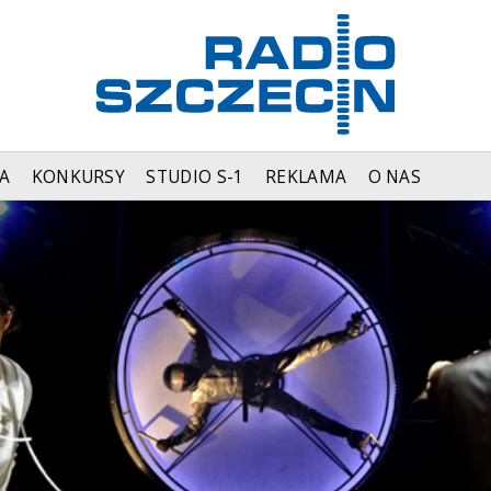
A
KONKURSY
STUDIO S-1
REKLAMA
O NAS