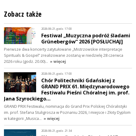
Zobacz także
2026-06-21, godz. 17:00
Festiwal „Muzyczna podróż śladami
Grünebergów” 2026 [POSŁUCHAJ]
Pierwsze dwa koncerty zatytułowane „Mistrzowskie interpretacje
Spirituals & Gospel” zrealizowane zostaną w niedzielę 28 czerwca
2026 roku (godz. 20.00)…
» więcej
2026-06-21, godz. 17:00
Chór Politechniki Gdańskiej z
GRAND PRIX 61. Międzynarodowego
Festiwalu Pieśni Chóralnej im. prof.
Jana Szyrockiego…
GRAND PRIX Festiwalu, nominacja do Grand Prix Polskiej Chóralistyki
im. prof. Stefana Stuligrosza w Poznaniu 2026, I miejsce i Złoty Dyplom
w kategorii „Musica…
» więcej
2026-06-21, godz. 21:34