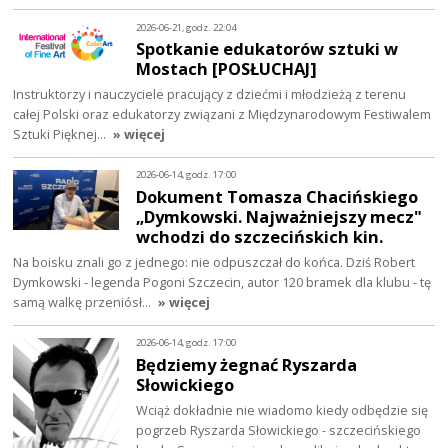
2026-06-21, godz. 22:04
Spotkanie edukatorów sztuki w
Mostach [POSŁUCHAJ]
Instruktorzy i nauczyciele pracujący z dziećmi i młodzieżą z terenu
całej Polski oraz edukatorzy związani z Międzynarodowym Festiwalem
Sztuki Pięknej…
» więcej
2026-06-14, godz. 17:00
Dokument Tomasza Chacińskiego
„Dymkowski. Najważniejszy mecz"
wchodzi do szczecińskich kin.
Na boisku znali go z jednego: nie odpuszczał do końca. Dziś Robert
Dymkowski - legenda Pogoni Szczecin, autor 120 bramek dla klubu - tę
samą walkę przeniósł…
» więcej
2026-06-14, godz. 17:00
Będziemy żegnać Ryszarda
Słowickiego
Wciąż dokładnie nie wiadomo kiedy odbędzie się
pogrzeb Ryszarda Słowickiego - szczecińskiego