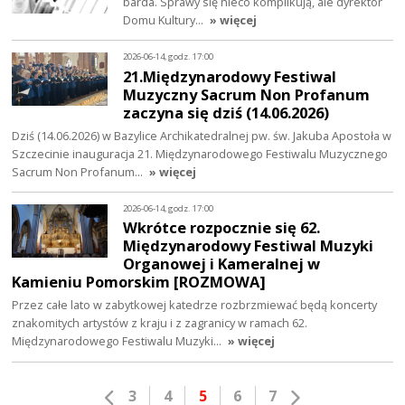
barda. Sprawy się nieco komplikują, ale dyrektor
Domu Kultury…
» więcej
2026-06-14, godz. 17:00
21.Międzynarodowy Festiwal
Muzyczny Sacrum Non Profanum
zaczyna się dziś (14.06.2026)
Dziś (14.06.2026) w Bazylice Archikatedralnej pw. św. Jakuba Apostoła w
Szczecinie inauguracja 21. Międzynarodowego Festiwalu Muzycznego
Sacrum Non Profanum…
» więcej
2026-06-14, godz. 17:00
Wkrótce rozpocznie się 62.
Międzynarodowy Festiwal Muzyki
Organowej i Kameralnej w
Kamieniu Pomorskim [ROZMOWA]
Przez całe lato w zabytkowej katedrze rozbrzmiewać będą koncerty
znakomitych artystów z kraju i z zagranicy w ramach 62.
Międzynarodowego Festiwalu Muzyki…
» więcej
3
4
5
6
7