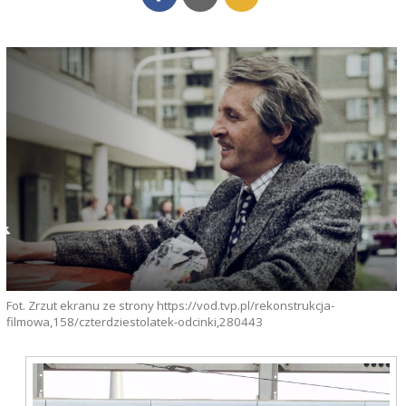
Fot. Zrzut ekranu ze strony https://vod.tvp.pl/rekonstrukcja-
filmowa,158/czterdziestolatek-odcinki,280443