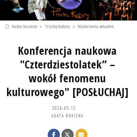
Radio Szczecin
»
Trochę Kultury
»
Wydarzenia aktualne
Konferencja naukowa
"Czterdziestolatek” –
wokół fenomenu
kulturowego" [POSŁUCHAJ]
2026-05-12
AGATA ROKICKA