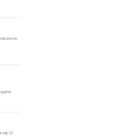
znaczenia.
cjalne
 się 12