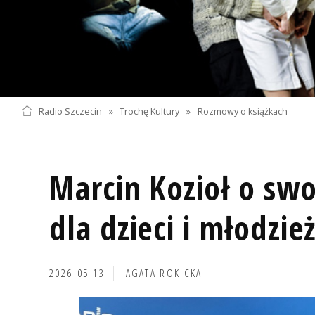
Radio Szczecin
»
Trochę Kultury
»
Rozmowy o książkach
Marcin Kozioł o swo
dla dzieci i młodz
2026-05-13
AGATA ROKICKA