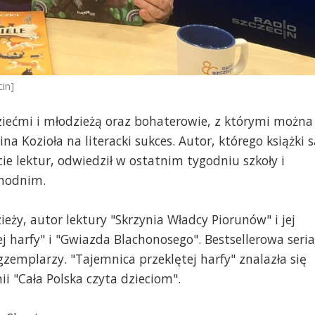
cin]
ziećmi i młodzieżą oraz bohaterowie, z którymi można
ina Kozioła na literacki sukces. Autor, którego książki 
ście lektur, odwiedził w ostatnim tygodniu szkoły i
chodnim.
zieży, autor lektury "Skrzynia Władcy Piorunów" i jej
j harfy" i "Gwiazda Blachonosego". Bestsellerowa seria
gzemplarzy. "Tajemnica przeklętej harfy" znalazła się
ii "Cała Polska czyta dzieciom".