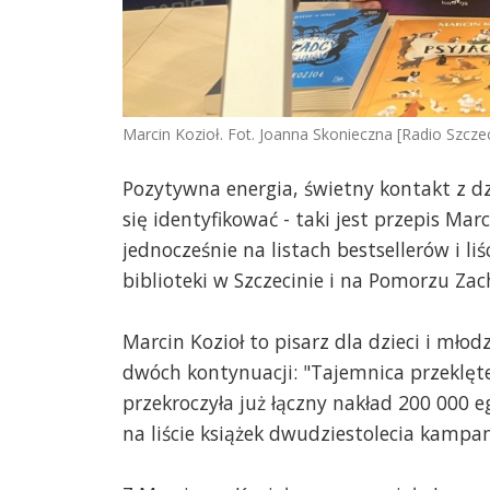
Marcin Kozioł. Fot. Joanna Skonieczna [Radio Szcze
Pozytywna energia, świetny kontakt z d
się identyfikować - taki jest przepis Marc
jednocześnie na listach bestsellerów i li
biblioteki w Szczecinie i na Pomorzu Za
Marcin Kozioł to pisarz dla dzieci i młod
dwóch kontynuacji: "Tajemnica przeklęte
przekroczyła już łączny nakład 200 000 e
na liście książek dwudziestolecia kampan