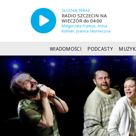
SŁUCHAJ TERAZ
RADIO SZCZECIN NA
WIECZÓR do 04:00
Małgorzata Frymus, Anna
Kolmer, Joanna Skonieczna
WIADOMOŚCI
PODCASTY
MUZYK