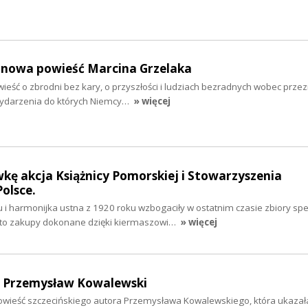
nowa powieść Marcina Grzelaka
eść o zbrodni bez kary, o przyszłości i ludziach bezradnych wobec prze
o wydarzenia do których Niemcy…
» więcej
wkę akcja Książnicy Pomorskiej i Stowarzyszenia
Polsce.
ku i harmonijka ustna z 1920 roku wzbogaciły w ostatnim czasie zbiory spe
A to zakupy dokonane dzięki kiermaszowi…
» więcej
- Przemysław Kowalewski
 powieść szczecińskiego autora Przemysława Kowalewskiego, która ukazała