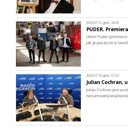
2026-07-12, godz. 20:00
PUDER. Premiera
Utwór Puder (premiera o
jak grupa pisze w swoi
2026-07-14, godz. 01:55
Julian Cochran,
Julian Cochran jest au
niesamowitą wrażliwoś