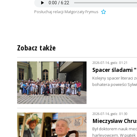
Posłuchaj relacji Małgorzaty Frymus
Zobacz także
2026-07-14, godz. 01:21
Spacer śladami "
Kolejny spacer literac
bohatera powieści Sylwi
2026-07-14, godz. 01:30
Mieczysław Chruś
Był doktorem nauk medy
harleyowcem. W piątek 