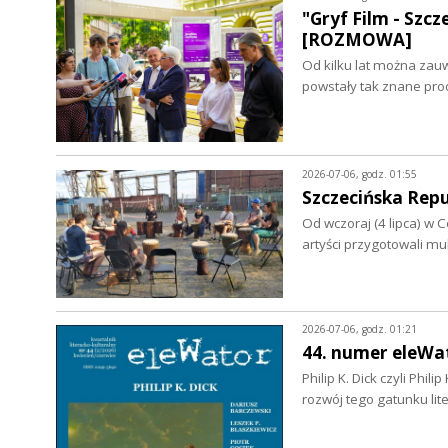
"Gryf Film - Szc
[ROZMOWA]
Od kilku lat można zau
powstały tak znane prod
2026-07-06, godz. 01:55
Szczecińska Rep
Od wczoraj (4 lipca) w 
artyści przygotowali m
2026-07-06, godz. 01:21
44. numer eleWa
Philip K. Dick czyli Phil
rozwój tego gatunku li