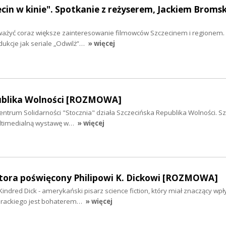
zecin w kinie". Spotkanie z reżyserem, Jackiem Broms
ważyć coraz większe zainteresowanie filmowców Szczecinem i regionem.
ukcje jak seriale „Odwilż”…
» więcej
ublika Wolności [ROZMOWA]
Centrum Solidarności "Stocznia" działa Szczecińska Republika Wolności. S
ultimedialną wystawę w…
» więcej
tora poświęcony Philipowi K. Dickowi [ROZMOWA]
ip Kindred Dick - amerykański pisarz science fiction, który miał znaczący wp
terackiego jest bohaterem…
» więcej