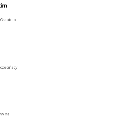
kim
 Ostatnio
zczecińscy
ływ na