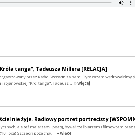
Króla tanga", Tadeusza Millera [RELACJA]
i zorganizowany przez Radio Szczecin za nami. Tym razem wędrowaliśmy 
i Trojanowskiej "Król tanga". Tadeusz…
» więcej
ciel nie żyje. Radiowy portret portrecisty [WSPOM
cznych, ale też malarzem i poetą, bywał rzeźbiarzem i filmowcem oraz
(10 lipca) Szczecin pożegnał…
» więcej