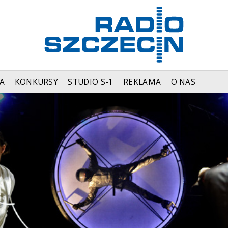
A
KONKURSY
STUDIO S-1
REKLAMA
O NAS