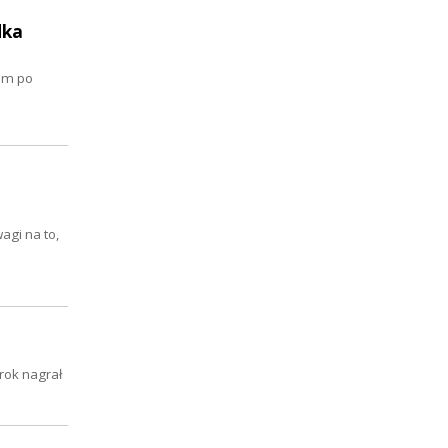
dka
em po
gi na to,
rok nagrał