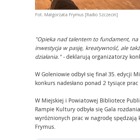
Fot. Małgorzata Frymus [Radio Szczecin]
"Opieka nad talentem to fundament, na 
inwestycja w pasję, kreatywność, ale t
działania." -
deklarują organizatorzy kon
W Goleniowie odbył się finał 35. edycji 
konkurs nadesłano ponad 2 tysiące prac 
W Miejskiej i Powiatowej Bibliotece Pub
Rampie Kultury odbyła się Gala rozdani
wyróżnionych prac w nagrodę spędzają k
Frymus.