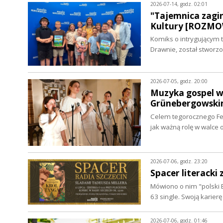
2026-07-14, godz. 02:01
"Tajemnica zagi
Kultury [ROZM
Komiks o intrygującym 
Drawnie, został stwor
2026-07-05, godz. 20:00
Muzyka gospel w 
Grünebergowski
Celem tegorocznego Fes
jak ważną rolę w walce
2026-07-06, godz. 23:20
Spacer literacki
Mówiono o nim "polski B
63 single. Swoją karier
2026-07-06, godz. 01:46