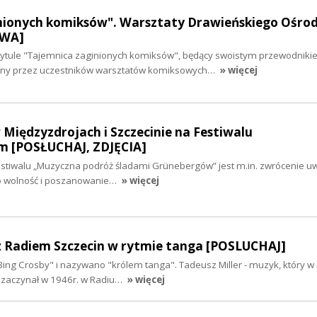
nionych komiksów". Warsztaty Drawieńskiego Ośro
OWA]
tytule "Tajemnica zaginionych komiksów", będący swoistym przewodniki
zony przez uczestników warsztatów komiksowych…
» więcej
Międzyzdrojach i Szczecinie na Festiwalu
m [POSŁUCHAJ, ZDJĘCIA]
tiwalu „Muzyczna podróż śladami Grünebergów” jest m.in. zwrócenie uwa
 o wolność i poszanowanie…
» więcej
 z Radiem Szczecin w rytmie tanga [POSLUCHAJ]
ing Crosby" i nazywano "królem tanga". Tadeusz Miller - muzyk, który w 
ę zaczynał w 1946r. w Radiu…
» więcej