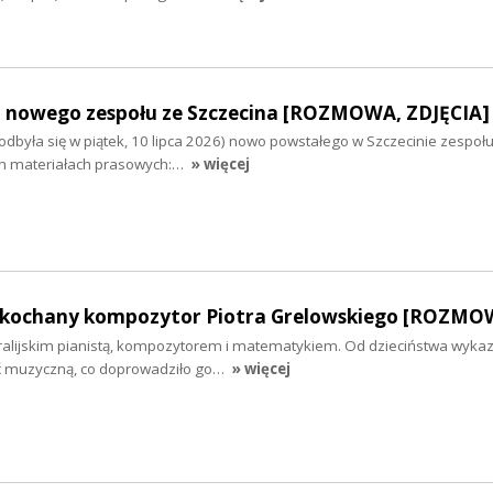
 nowego zespołu ze Szczecina [ROZMOWA, ZDJĘCIA]
dbyła się w piątek, 10 lipca 2026) nowo powstałego w Szczecinie zespołu
ch materiałach prasowych:…
» więcej
 ukochany kompozytor Piotra Grelowskiego [ROZMO
stralijskim pianistą, kompozytorem i matematykiem. Od dzieciństwa wyka
ć muzyczną, co doprowadziło go…
» więcej