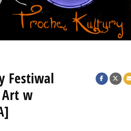
 Festiwal
 Art w
A]