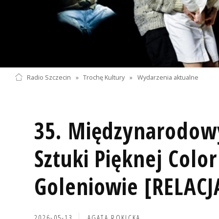
Radio Szczecin
»
Trochę Kultury
»
Wydarzenia aktualne
35. Międzynarodowy
Sztuki Pięknej Color
Goleniowie [RELACJ
2026-05-13
AGATA ROKICKA