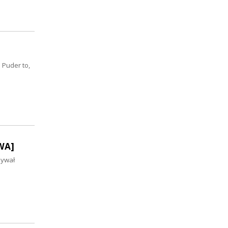
 Puder to,
WA]
zywał