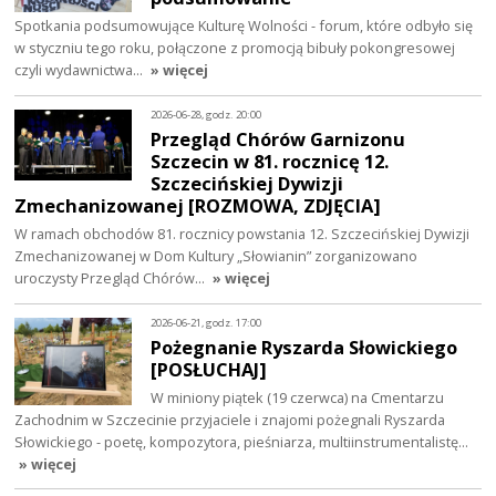
Spotkania podsumowujące Kulturę Wolności - forum, które odbyło się
w styczniu tego roku, połączone z promocją bibuły pokongresowej
czyli wydawnictwa…
» więcej
2026-06-28, godz. 20:00
Przegląd Chórów Garnizonu
Szczecin w 81. rocznicę 12.
Szczecińskiej Dywizji
Zmechanizowanej [ROZMOWA, ZDJĘCIA]
W ramach obchodów 81. rocznicy powstania 12. Szczecińskiej Dywizji
Zmechanizowanej w Dom Kultury „Słowianin” zorganizowano
uroczysty Przegląd Chórów…
» więcej
2026-06-21, godz. 17:00
Pożegnanie Ryszarda Słowickiego
[POSŁUCHAJ]
W miniony piątek (19 czerwca) na Cmentarzu
Zachodnim w Szczecinie przyjaciele i znajomi pożegnali Ryszarda
Słowickiego - poetę, kompozytora, pieśniarza, multiinstrumentalistę…
» więcej