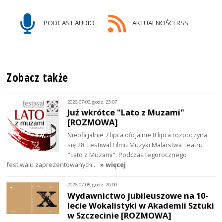
PODCAST AUDIO
AKTUALNOŚCI RSS
Zobacz także
2026-07-06, godz. 23:07
Już wkrótce "Lato z Muzami"
[ROZMOWA]
Nieoficjalnie 7 lipca oficjalnie 8 lipca rozpoczyna
się 28. Festiwal Filmu Muzyki Malarstwa Teatru
"Lato z Muzami". Podczas tegorocznego
festiwalu zaprezentowanych…
» więcej
2026-07-05, godz. 20:00
Wydawnictwo jubileuszowe na 10-
lecie Wokalistyki w Akademii Sztuki
w Szczecinie [ROZMOWA]