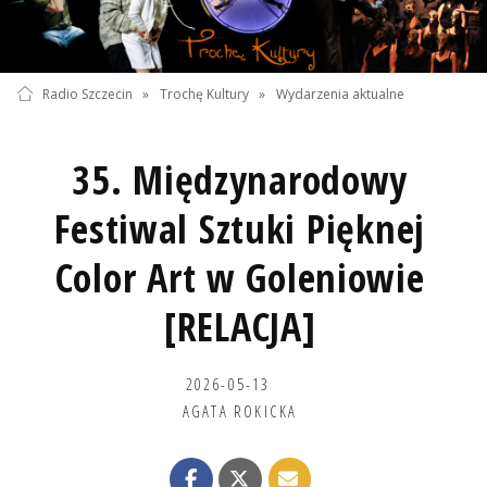
Radio Szczecin
»
Trochę Kultury
»
Wydarzenia aktualne
35. Międzynarodowy
Festiwal Sztuki Pięknej
Color Art w Goleniowie
[RELACJA]
2026-05-13
AGATA ROKICKA