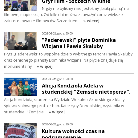
Gryf Film - Szczecin w kinie
Nigdy nie byliśmy i nie jesteśmy „białą plamą” na
filmowej mapie kraju. Od kilku lat można zauważyć coraz większe
zainteresowanie filmowców Szczecinem…
» więcej
2026-06-28, godz. 20:00
"Paderewski" płyta Dominika
Wizjana i Pawła Skałuby
Płyta „Paderewski” to wspólne dzieło wybitnego tenora Pawła Skałuby
oraz cenionego pianisty Dominika Wizjana. Na płycie znajduje się
monumentalny…
» więcej
2026-06-28, godz. 20:00
Alicja Kondzioła Adela w
studenckiej "Zemście nietoperza".
Alicja Kondzioła, studentka Wydziału Wokalno‑Aktorskiego z klasy
śpiewu solowego prof. dr hab. Katarzyny Dondalskiej, wystąpiła w
studenckiej "Zemście…
» więcej
2026-06-28, godz. 20:00
Kultura wolności czas na
podsumowanie