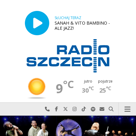
SŁUCHAJ TERAZ
SANAH & VITO BAMBINO -
ALE JAZZ!
°C
jutro
pojutrze
9
°C
°C
30
25
Najlepiej po prostu do nas zadzwoń
Odwiedź nas na Facebook-u
Odwiedź nas na X
Odwiedź nas na Instagram-ie
Odwiedź nas na TikTok-u
Szukaj nas na Spotify
Wyślij do nas w
Szukaj