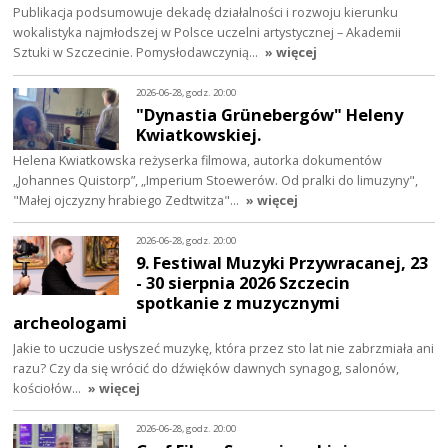
Publikacja podsumowuje dekadę działalności i rozwoju kierunku
wokalistyka najmłodszej w Polsce uczelni artystycznej – Akademii
Sztuki w Szczecinie. Pomysłodawczynią…
» więcej
2026-06-28, godz. 20:00
"Dynastia Grünebergów" Heleny
Kwiatkowskiej.
Helena Kwiatkowska reżyserka filmowa, autorka dokumentów
„Johannes Quistorp”, „Imperium Stoewerów. Od pralki do limuzyny",
"Małej ojczyzny hrabiego Zedtwitza"…
» więcej
2026-06-28, godz. 20:00
9. Festiwal Muzyki Przywracanej, 23
- 30 sierpnia 2026 Szczecin
spotkanie z muzycznymi
archeologami
Jakie to uczucie usłyszeć muzykę, która przez sto lat nie zabrzmiała ani
razu? Czy da się wrócić do dźwięków dawnych synagog, salonów,
kościołów…
» więcej
2026-06-28, godz. 20:00