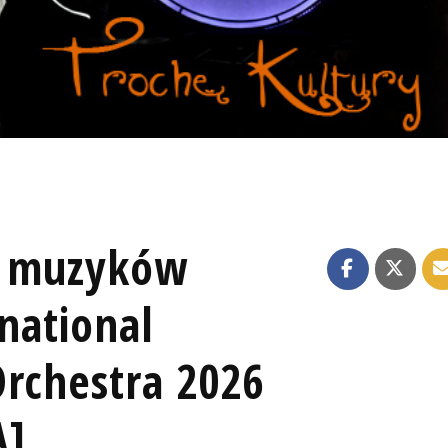
. muzyków
rnational
Orchestra 2026
A]