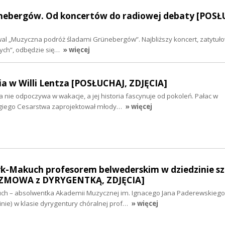
nebergów. Od koncertów do radiowej debaty [POSŁ
iwal „Muzyczna podróż śladami Grünebergów”. Najbliższy koncert, zatytuł
ych”, odbędzie się…
» więcej
a w Willi Lentza [POSŁUCHAJ, ZDJĘCIA]
a nie odpoczywa w wakacje, a jej historia fascynuje od pokoleń. Pałac w
ugiego Cesarstwa zaprojektował młody…
» więcej
yk-Makuch profesorem belwederskim w dziedzinie s
ZMOWA z DYRYGENTKĄ, ZDJĘCIA]
uch – absolwentka Akademii Muzycznej im. Ignacego Jana Paderewskiego
cinie) w klasie dyrygentury chóralnej prof…
» więcej