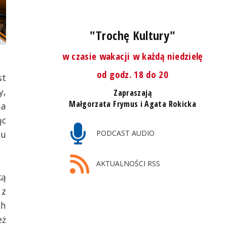
"Trochę Kultury"
w czasie wakacji w każdą niedzielę
od godz. 18 do 20
st
y,
Zapraszają
Małgorzata Frymus i Agata Rokicka
na
ąc
PODCAST AUDIO
bu
AKTUALNOŚCI RSS
ką
 z
ch
eż