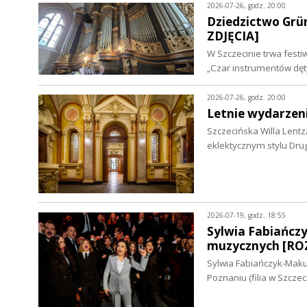
2026-07-26, godz. 20:00
Dziedzictwo Grü
ZDJĘCIA]
W Szczecinie trwa fest
„Czar instrumentów dęt
2026-07-26, godz. 20:00
Letnie wydarzeni
Szczecińska Willa Lentz
eklektycznym stylu Dr
2026-07-19, godz. 18:55
Sylwia Fabiańcz
muzycznych [RO
Sylwia Fabiańczyk-Mak
Poznaniu (filia w Szcze