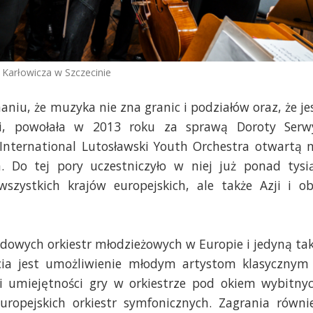
 Karłowicza w Szczecinie
niu, że muzyka nie zna granic i podziałów oraz, że je
i, powołała w 2013 roku za sprawą Doroty Serw
 International Lutosławski Youth Orchestra otwartą 
 Do tej pory uczestniczyło w niej już ponad tysi
szystkich krajów europejskich, ale także Azji i o
odowych orkiestr młodzieżowych w Europie i jedyną ta
ęcia jest umożliwienie młodym artystom klasycznym
i umiejętności gry w orkiestrze pod okiem wybitny
ropejskich orkiestr symfonicznych. Zagrania równi