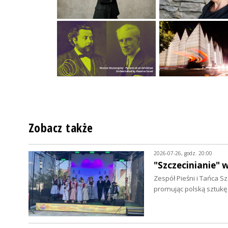
Zobacz także
2026-07-26, godz. 20:00
"Szczecinianie" 
Zespół Pieśni i Tańca 
promując polską sztukę