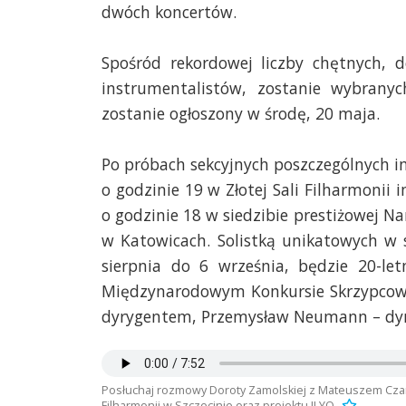
dwóch koncertów.
Spośród rekordowej liczby chętnych, d
instrumentalistów, zostanie wybranyc
zostanie ogłoszony w środę, 20 maja.
Po próbach sekcyjnych poszczególnych in
o godzinie 19 w Złotej Sali Filharmonii 
o godzinie 18 w siedzibie prestiżowej N
w Katowicach. Solistką unikatowych w 
sierpnia do 6 września, będzie 20-le
Międzynarodowym Konkursie Skrzypcow
dyrygentem, Przemysław Neumann – dyrek
Posłuchaj rozmowy Doroty Zamolskiej z Mateuszem Cza
Filharmonii w Szczecinie oraz projektu ILYO