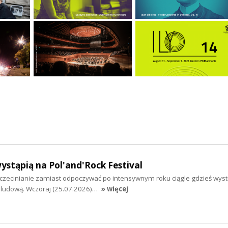
wystąpią na Pol'and'Rock Festival
Szczecinianie zamiast odpoczywać po intensywnym roku ciągle gdzieś wys
 ludową. Wczoraj (25.07.2026)…
» więcej