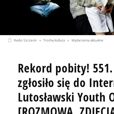
Radio Szczecin
»
Trochę Kultury
»
Wydarzenia aktualne
Rekord pobity! 551
zgłosiło się do Inte
Lutosławski Youth 
[ROZMOWA, ZDJĘCI