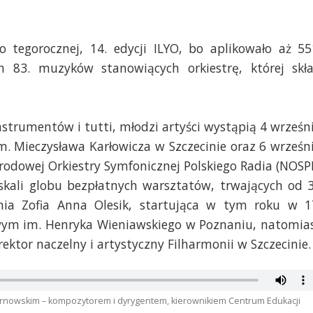
o tegorocznej, 14. edycji ILYO, bo aplikowało aż 55
h 83. muzyków stanowiących orkiestrę, której skł
strumentów i tutti, młodzi artyści wystąpią 4 wrześn
im. Mieczysława Karłowicza w Szczecinie oraz 6 wrześn
arodowej Orkiestry Symfonicznej Polskiego Radia (NOSP
skali globu bezpłatnych warsztatów, trwających od 
tnia Zofia Anna Olesik, startująca w tym roku w 1
ym im. Henryka Wieniawskiego w Poznaniu, natomia
tor naczelny i artystyczny Filharmonii w Szczecinie.
rnowskim – kompozytorem i dyrygentem, kierownikiem Centrum Edukacji