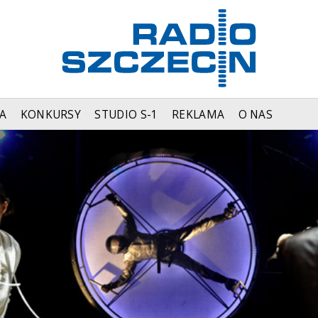
A
KONKURSY
STUDIO S-1
REKLAMA
O NAS