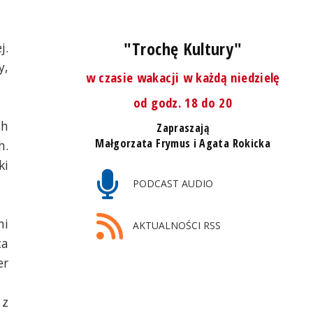
"Trochę Kultury"
j.
y,
w czasie wakacji w każdą niedzielę
od godz. 18 do 20
ch
Zapraszają
Małgorzata Frymus i Agata Rokicka
h.
ki
PODCAST AUDIO
mi
AKTUALNOŚCI RSS
ca
er
 z