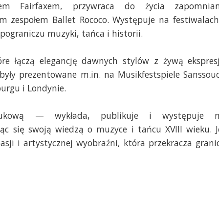
em Fairfaxem, przywraca do życia zapomnia
ym zespołem Ballet Rococo. Występuje na festiwalach
pograniczu muzyki, tańca i historii.
tóre łączą elegancję dawnych stylów z żywą ekspres
były prezentowane m.in. na Musikfestspiele Sanssouc
burgu i Londynie.
naukową — wykłada, publikuje i występuje 
ąc się swoją wiedzą o muzyce i tańcu XVIII wieku. J
sji i artystycznej wyobraźni, która przekracza grani