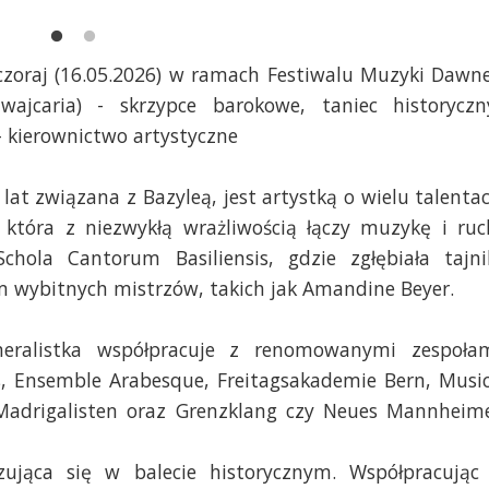
czoraj (16.05.2026) w ramach Festiwalu Muzyki Dawne
jcaria) - skrzypce barokowe, taniec historyczn
 kierownictwo artystyczne
lat związana z Bazyleą, jest artystką o wielu talenta
 która z niezwykłą wrażliwością łączy muzykę i ruc
hola Cantorum Basiliensis, gdzie zgłębiała tajni
em wybitnych mistrzów, takich jak Amandine Beyer.
ameralistka współpracuje z renomowanymi zespoła
s, Ensemble Arabesque, Freitagsakademie Bern, Musi
 Madrigalisten oraz Grenzklang czy Neues Mannheim
zująca się w balecie historycznym. Współpracując