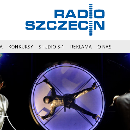
A
KONKURSY
STUDIO S-1
REKLAMA
O NAS