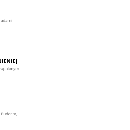
śladami
NIENIE]
 zapalonym
 Puder to,