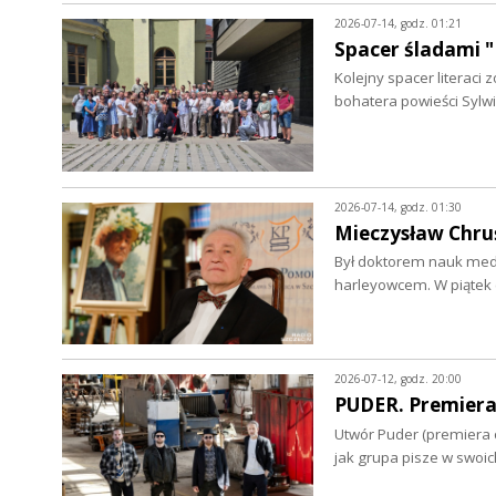
2026-07-14, godz. 01:21
Spacer śladami "
Kolejny spacer literac
bohatera powieści Sylwi
2026-07-14, godz. 01:30
Mieczysław Chruś
Był doktorem nauk medy
harleyowcem. W piątek 
2026-07-12, godz. 20:00
PUDER. Premiera
Utwór Puder (premiera o
jak grupa pisze w swoi