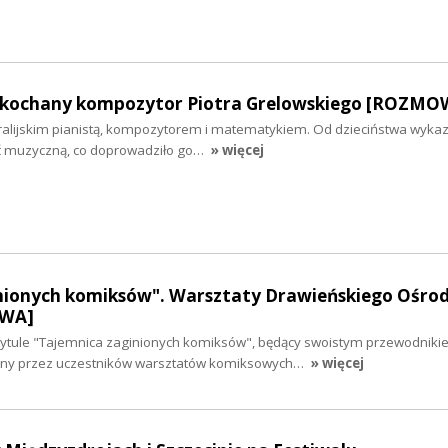
 ukochany kompozytor Piotra Grelowskiego [ROZMO
stralijskim pianistą, kompozytorem i matematykiem. Od dzieciństwa wyka
ć muzyczną, co doprowadziło go…
» więcej
nionych komiksów". Warsztaty Drawieńskiego Ośro
OWA]
tytule "Tajemnica zaginionych komiksów", będący swoistym przewodniki
zony przez uczestników warsztatów komiksowych…
» więcej