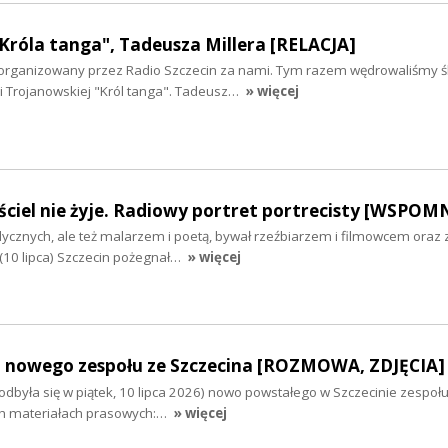
Króla tanga", Tadeusza Millera [RELACJA]
i zorganizowany przez Radio Szczecin za nami. Tym razem wędrowaliśmy 
i Trojanowskiej "Król tanga". Tadeusz…
» więcej
ciel nie żyje. Radiowy portret portrecisty [WSPOM
cznych, ale też malarzem i poetą, bywał rzeźbiarzem i filmowcem oraz
(10 lipca) Szczecin pożegnał…
» więcej
 nowego zespołu ze Szczecina [ROZMOWA, ZDJĘCIA]
dbyła się w piątek, 10 lipca 2026) nowo powstałego w Szczecinie zespołu
ch materiałach prasowych:…
» więcej