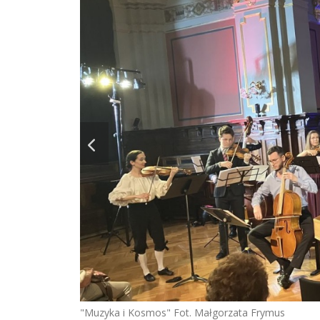
"Muzyka i Kosmos" Fot. Małgorzata Frymus