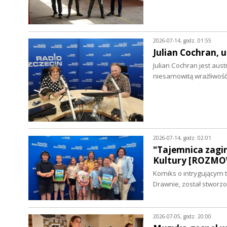
2026-07-14, godz. 01:55
Julian Cochran,
Julian Cochran jest au
niesamowitą wrażliwoś
2026-07-14, godz. 02:01
"Tajemnica zagi
Kultury [ROZM
Komiks o intrygującym 
Drawnie, został stwor
2026-07-05, godz. 20:00