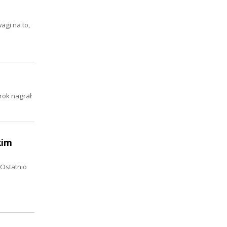
gi na to,
rok nagrał
kim
 Ostatnio