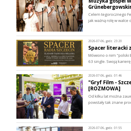
Muzyka gospel w 
Grünebergowski
Celem tegorocznego Fes
jak ważną rolę w walce
2026-07-06, godz. 23:20
Spacer literacki
Mówiono o nim "polski B
63 single. Swoją karier
2026-07-06, godz. 01:46
"Gryf Film - Szc
[ROZMOWA]
Od kilku lat można zau
powstały tak znane prod
2026-07-06, godz. 01:55