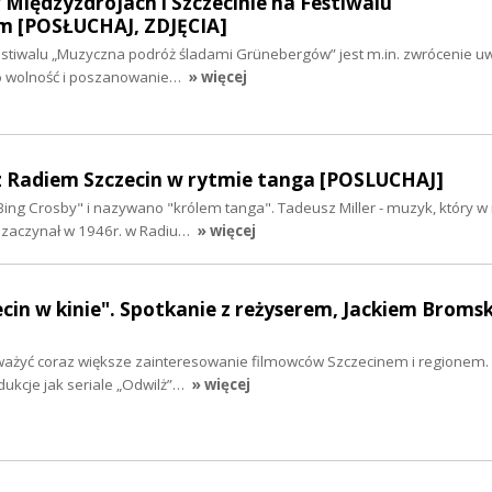
Międzyzdrojach i Szczecinie na Festiwalu
m [POSŁUCHAJ, ZDJĘCIA]
tiwalu „Muzyczna podróż śladami Grünebergów” jest m.in. zwrócenie uwa
 o wolność i poszanowanie…
» więcej
 z Radiem Szczecin w rytmie tanga [POSLUCHAJ]
ing Crosby" i nazywano "królem tanga". Tadeusz Miller - muzyk, który w 
ę zaczynał w 1946r. w Radiu…
» więcej
zecin w kinie". Spotkanie z reżyserem, Jackiem Broms
ważyć coraz większe zainteresowanie filmowców Szczecinem i regionem.
ukcje jak seriale „Odwilż”…
» więcej