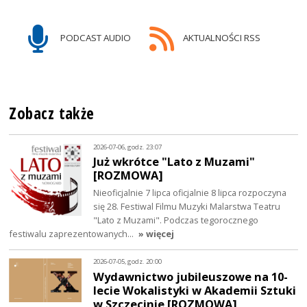
PODCAST AUDIO
AKTUALNOŚCI RSS
Zobacz także
2026-07-06, godz. 23:07
Już wkrótce "Lato z Muzami"
[ROZMOWA]
Nieoficjalnie 7 lipca oficjalnie 8 lipca rozpoczyna
się 28. Festiwal Filmu Muzyki Malarstwa Teatru
"Lato z Muzami". Podczas tegorocznego
festiwalu zaprezentowanych…
» więcej
2026-07-05, godz. 20:00
Wydawnictwo jubileuszowe na 10-
lecie Wokalistyki w Akademii Sztuki
w Szczecinie [ROZMOWA]