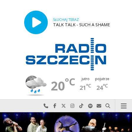
SŁUCHAJ TERAZ
TALK TALK - SUCH A SHAME
°C
jutro
pojutrze
20
°C
°C
21
24
Najlepiej po prostu do nas zadzwoń
Odwiedź nas na Facebook-u
Odwiedź nas na X
Odwiedź nas na Instagram-ie
Odwiedź nas na TikTok-u
Szukaj nas na Spotify
Wyślij do nas w
Szukaj