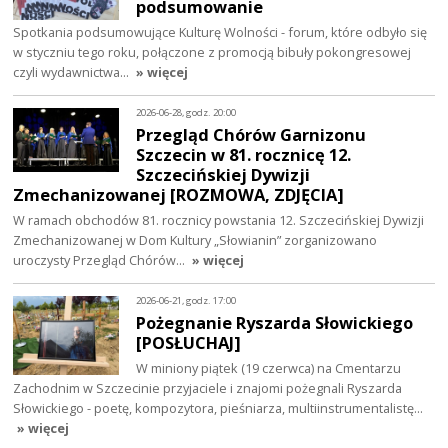
podsumowanie
Spotkania podsumowujące Kulturę Wolności - forum, które odbyło się
w styczniu tego roku, połączone z promocją bibuły pokongresowej
czyli wydawnictwa…
» więcej
2026-06-28, godz. 20:00
Przegląd Chórów Garnizonu
Szczecin w 81. rocznicę 12.
Szczecińskiej Dywizji
Zmechanizowanej [ROZMOWA, ZDJĘCIA]
W ramach obchodów 81. rocznicy powstania 12. Szczecińskiej Dywizji
Zmechanizowanej w Dom Kultury „Słowianin” zorganizowano
uroczysty Przegląd Chórów…
» więcej
2026-06-21, godz. 17:00
Pożegnanie Ryszarda Słowickiego
[POSŁUCHAJ]
W miniony piątek (19 czerwca) na Cmentarzu
Zachodnim w Szczecinie przyjaciele i znajomi pożegnali Ryszarda
Słowickiego - poetę, kompozytora, pieśniarza, multiinstrumentalistę…
» więcej