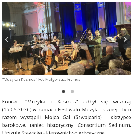
"Muzyka i Kosmos" Fot. Małgorzata Frymus
"
Koncert "Muzyka i Kosmos" odbył się wczoraj
(16.05.2026) w ramach Festiwalu Muzyki Dawnej. Tym
razem wystąpili Mojca Gal (Szwajcaria) - skrzypce
barokowe, taniec historyczny, Consortium Sedinum,
Urszula Stawicka - kierownictwo artystyczne