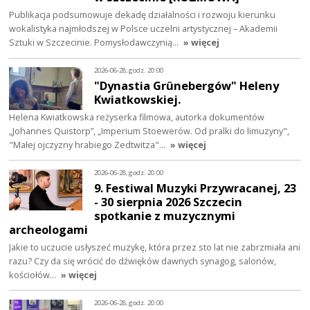
Publikacja podsumowuje dekadę działalności i rozwoju kierunku
wokalistyka najmłodszej w Polsce uczelni artystycznej – Akademii
Sztuki w Szczecinie. Pomysłodawczynią…
» więcej
2026-06-28, godz. 20:00
"Dynastia Grünebergów" Heleny
Kwiatkowskiej.
Helena Kwiatkowska reżyserka filmowa, autorka dokumentów
„Johannes Quistorp”, „Imperium Stoewerów. Od pralki do limuzyny",
"Małej ojczyzny hrabiego Zedtwitza"…
» więcej
2026-06-28, godz. 20:00
9. Festiwal Muzyki Przywracanej, 23
- 30 sierpnia 2026 Szczecin
spotkanie z muzycznymi
archeologami
Jakie to uczucie usłyszeć muzykę, która przez sto lat nie zabrzmiała ani
razu? Czy da się wrócić do dźwięków dawnych synagog, salonów,
kościołów…
» więcej
2026-06-28, godz. 20:00