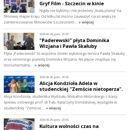
Gryf Film - Szczecin w kinie
Nigdy nie byliśmy i nie jesteśmy „białą plamą” na
filmowej mapie kraju. Od kilku lat można zauważyć coraz większe
zainteresowanie filmowców Szczecinem…
» więcej
2026-06-28, godz. 20:00
"Paderewski" płyta Dominika
Wizjana i Pawła Skałuby
Płyta „Paderewski” to wspólne dzieło wybitnego tenora Pawła Skałuby
oraz cenionego pianisty Dominika Wizjana. Na płycie znajduje się
monumentalny…
» więcej
2026-06-28, godz. 20:00
Alicja Kondzioła Adela w
studenckiej "Zemście nietoperza".
Alicja Kondzioła, studentka Wydziału Wokalno‑Aktorskiego z klasy
śpiewu solowego prof. dr hab. Katarzyny Dondalskiej, wystąpiła w
studenckiej "Zemście…
» więcej
2026-06-28, godz. 20:00
Kultura wolności czas na