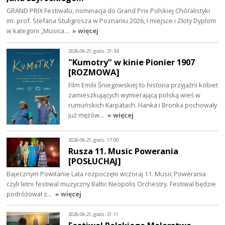
GRAND PRIX Festiwalu, nominacja do Grand Prix Polskiej Chóralistyki
im. prof. Stefana Stuligrosza w Poznaniu 2026, I miejsce i Złoty Dyplom
w kategorii „Musica…
» więcej
2026-06-21, godz. 21:34
"Kumotry" w kinie Pionier 1907
[ROZMOWA]
Film Emilii Śniegowskiej to historia przyjaźni kobiet
zamieszkujących wymierającą polską wieś w
rumuńskich Karpatach. Hanka i Bronka pochowały
już mężów…
» więcej
2026-06-21, godz. 17:00
Rusza 11. Music Powerania
[POSŁUCHAJ]
Bajecznym Powitanie Lata rozpoczęło wczoraj 11. Music Powerania
czyli letni festiwal muzyczny Baltic Neopolis Orchestry. Festiwal będzie
podróżował z…
» więcej
2026-06-21, godz. 21:11