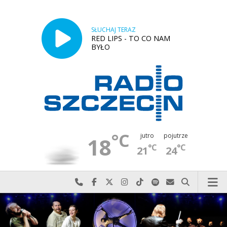
SŁUCHAJ TERAZ
RED LIPS - TO CO NAM
BYŁO
°C
jutro
pojutrze
18
°C
°C
21
24
Najlepiej po prostu do nas zadzwoń
Odwiedź nas na Facebook-u
Odwiedź nas na X
Odwiedź nas na Instagram-ie
Odwiedź nas na TikTok-u
Szukaj nas na Spotify
Wyślij do nas w
Szukaj