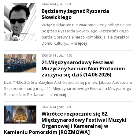
2026-06-14, godz. 17:00
Będziemy żegnać Ryszarda
Słowickiego
Wciąż dokładnie nie wiadomo kiedy odbędzie się
pogrzeb Ryszarda Słowickiego - szczecińskiego
barda. Sprawy się nieco komplikują, ale dyrektor
Domu Kultury…
» więcej
2026-06-14, godz. 17:00
21.Międzynarodowy Festiwal
Muzyczny Sacrum Non Profanum
zaczyna się dziś (14.06.2026)
Dziś (14.06.2026) w Bazylice Archikatedralnej pw. św. Jakuba Apostoła w
Szczecinie inauguracja 21. Międzynarodowego Festiwalu Muzycznego
Sacrum Non Profanum…
» więcej
2026-06-14, godz. 17:00
Wkrótce rozpocznie się 62.
Międzynarodowy Festiwal Muzyki
Organowej i Kameralnej w
Kamieniu Pomorskim [ROZMOWA]