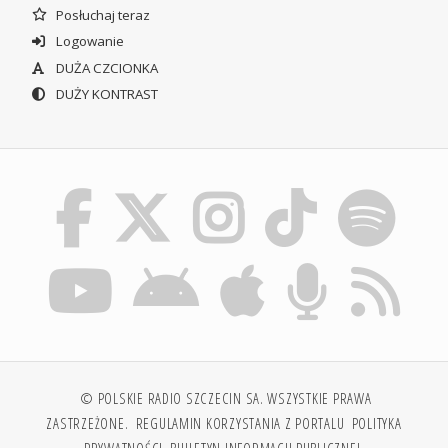
Posłuchaj teraz
Logowanie
DUŻA CZCIONKA
DUŻY KONTRAST
© POLSKIE RADIO SZCZECIN SA. WSZYSTKIE PRAWA
ZASTRZEŻONE.
REGULAMIN KORZYSTANIA Z PORTALU
POLITYKA
PRYWATNOŚCI
BIULETYN INFORMACJI PUBLICZNEJ