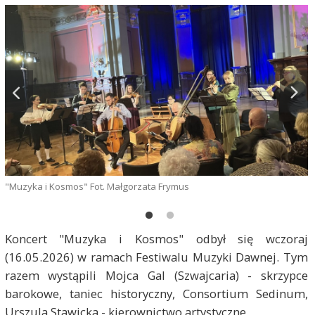
"Muzyka i Kosmos" Fot. Małgorzata Frymus
"
Koncert "Muzyka i Kosmos" odbył się wczoraj
(16.05.2026) w ramach Festiwalu Muzyki Dawnej. Tym
razem wystąpili Mojca Gal (Szwajcaria) - skrzypce
barokowe, taniec historyczny, Consortium Sedinum,
Urszula Stawicka - kierownictwo artystyczne