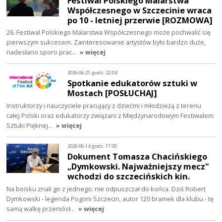
Festiwal Polskiego Malarstwa
Współczesnego w Szczecinie wraca
po 10 - letniej przerwie [ROZMOWA]
26. Festiwal Polskiego Malarstwa Współczesnego może pochwalić się
pierwszym sukcesem. Zainteresowanie artystów było bardzo duże,
nadesłano sporo prac…
» więcej
2026-06-21, godz. 22:04
Spotkanie edukatorów sztuki w
Mostach [POSŁUCHAJ]
Instruktorzy i nauczyciele pracujący z dziećmi i młodzieżą z terenu
całej Polski oraz edukatorzy związani z Międzynarodowym Festiwalem
Sztuki Pięknej…
» więcej
2026-06-14, godz. 17:00
Dokument Tomasza Chacińskiego
„Dymkowski. Najważniejszy mecz"
wchodzi do szczecińskich kin.
Na boisku znali go z jednego: nie odpuszczał do końca. Dziś Robert
Dymkowski - legenda Pogoni Szczecin, autor 120 bramek dla klubu - tę
samą walkę przeniósł…
» więcej