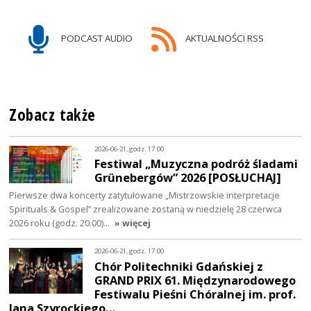
PODCAST AUDIO
AKTUALNOŚCI RSS
Zobacz także
2026-06-21, godz. 17:00
Festiwal „Muzyczna podróż śladami
Grünebergów” 2026 [POSŁUCHAJ]
Pierwsze dwa koncerty zatytułowane „Mistrzowskie interpretacje
Spirituals & Gospel” zrealizowane zostaną w niedzielę 28 czerwca
2026 roku (godz. 20.00)…
» więcej
2026-06-21, godz. 17:00
Chór Politechniki Gdańskiej z
GRAND PRIX 61. Międzynarodowego
Festiwalu Pieśni Chóralnej im. prof.
Jana Szyrockiego…