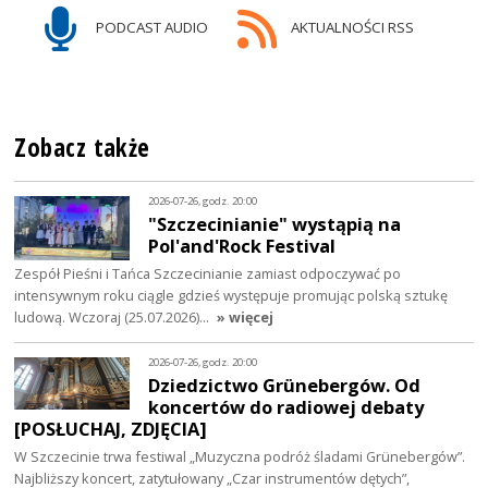
PODCAST AUDIO
AKTUALNOŚCI RSS
Zobacz także
2026-07-26, godz. 20:00
"Szczecinianie" wystąpią na
Pol'and'Rock Festival
Zespół Pieśni i Tańca Szczecinianie zamiast odpoczywać po
intensywnym roku ciągle gdzieś występuje promując polską sztukę
ludową. Wczoraj (25.07.2026)…
» więcej
2026-07-26, godz. 20:00
Dziedzictwo Grünebergów. Od
koncertów do radiowej debaty
[POSŁUCHAJ, ZDJĘCIA]
W Szczecinie trwa festiwal „Muzyczna podróż śladami Grünebergów”.
Najbliższy koncert, zatytułowany „Czar instrumentów dętych”,