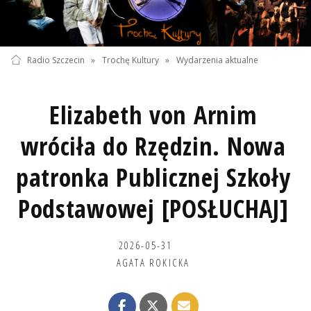
Radio Szczecin
»
Trochę Kultury
»
Wydarzenia aktualne
Elizabeth von Arnim
wróciła do Rzędzin. Nowa
patronka Publicznej Szkoły
Podstawowej [POSŁUCHAJ]
2026-05-31
AGATA ROKICKA