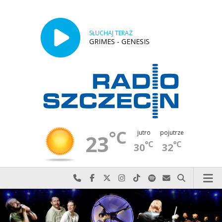
SŁUCHAJ TERAZ
GRIMES - GENESIS
°C
jutro
pojutrze
23
°C
°C
30
32
Najlepiej po prostu do nas zadzwoń
Odwiedź nas na Facebook-u
Odwiedź nas na X
Odwiedź nas na Instagram-ie
Odwiedź nas na TikTok-u
Szukaj nas na Spotify
Wyślij do nas w
Szukaj