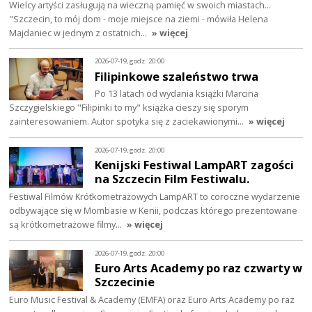
Wielcy artyści zasługują na wieczną pamięć w swoich miastach...
"Szczecin, to mój dom - moje miejsce na ziemi - mówiła Helena
Majdaniec w jednym z ostatnich…
» więcej
2026-07-19, godz. 20:00
Filipinkowe szaleństwo trwa
Po 13 latach od wydania książki Marcina
Szczygielskiego "Filipinki to my" książka cieszy się sporym
zainteresowaniem. Autor spotyka się z zaciekawionymi…
» więcej
2026-07-19, godz. 20:00
Kenijski Festiwal LampART zagości
na Szczecin Film Festiwalu.
Festiwal Filmów Krótkometrażowych LampART to coroczne wydarzenie
odbywające się w Mombasie w Kenii, podczas którego prezentowane
są krótkometrażowe filmy…
» więcej
2026-07-19, godz. 20:00
Euro Arts Academy po raz czwarty w
Szczecinie
Euro Music Festival & Academy (EMFA) oraz Euro Arts Academy po raz