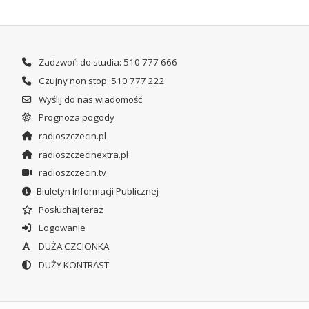
Zadzwoń do studia: 510 777 666
Czujny non stop: 510 777 222
Wyślij do nas wiadomość
Prognoza pogody
radioszczecin.pl
radioszczecinextra.pl
radioszczecin.tv
Biuletyn Informacji Publicznej
Posłuchaj teraz
Logowanie
DUŻA CZCIONKA
DUŻY KONTRAST