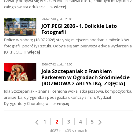
czwarty odbywa się w Szczecinie. Festiwal oferuje młodym muzykom z
całego świata edukację…
» więcej
2026-07-19, godz. 20:00
JOT.PEG! 2026 - 1. Dolickie Lato
Fotografii
Dolice w sobotę (18.07.2026) stały się miejscem spotkania miłośników
fotografii, podróży i sztuki. Odbyła się tam pierwsza edycja wydarzenia
JOT.PEG!…
» więcej
2026-07-12, godz. 19:00
Jola Szczepaniak z Frankiem
Parkerem w Ogrodach Śródmieście
[ROZMOWA z ARTYSTKĄ, ZDJĘCIA]
Jola Szczepaniak – znana i ceniona wokalistka jazzowa, kompozytorka,
aranżerka, dyrygentka i pedagożka ukończyła m.in. Wydział
Dyrygentury Chóralnej w…
» więcej
1
2
3
4
5
4087 na 409 stronach