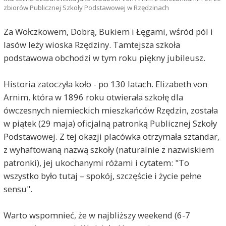
zbiorów Publicznej Szkoły Podstawowej w Rzędzinach
Za Wołczkowem, Dobrą, Bukiem i Łęgami, wśród pól i
lasów leży wioska Rzędziny. Tamtejsza szkoła
podstawowa obchodzi w tym roku piękny jubileusz.
Historia zatoczyła koło - po 130 latach. Elizabeth von
Arnim, która w 1896 roku otwierała szkołę dla
ówczesnych niemieckich mieszkańców Rzędzin, została
w piątek (29 maja) oficjalną patronką Publicznej Szkoły
Podstawowej. Z tej okazji placówka otrzymała sztandar,
z wyhaftowaną nazwą szkoły (naturalnie z nazwiskiem
patronki), jej ukochanymi różami i cytatem: "To
wszystko było tutaj – spokój, szczęście i życie pełne
sensu".
Warto wspomnieć, że w najbliższy weekend (6-7