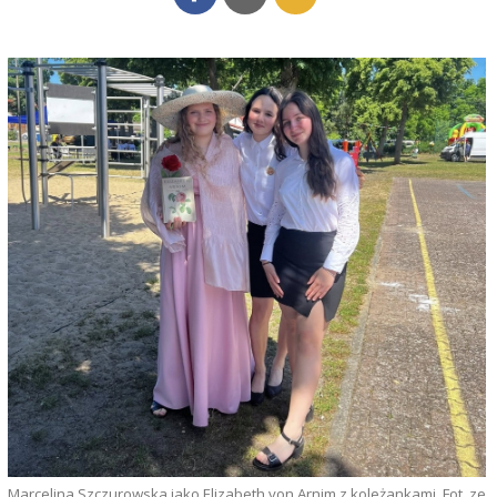
Marcelina Szczurowska jako Elizabeth von Arnim z koleżankami. Fot. ze