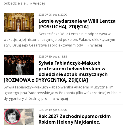
odbędzie się…
» więcej
2026-07-26, godz. 20:00
Letnie wydarzenia w Willi Lentza
[POSŁUCHAJ, ZDJĘCIA]
Szczecińska Willa Lentza nie odpoczywa w
wakacje, a jej historia fascynuje od pokoleń. Pałac w eklektycznym
stylu Drugiego Cesarstwa zaprojektował młody…
» więcej
2026-07-19, godz. 18:55
Sylwia Fabiańczyk-Makuch
profesorem belwederskim w
dziedzinie sztuk muzycznych
[ROZMOWA z DYRYGENTKĄ, ZDJĘCIA]
Sylwia Fabiańczyk-Makuch – absolwentka Akademii Muzycznej im.
Ignacego Jana Paderewskiego w Poznaniu (filia w Szczecinie) w klasie
dyrygentury chóralnej prof…
» więcej
2026-07-19, godz. 20:00
Rok 2027 Zachodniopomorskim
Rokiem Heleny Majdaniec.