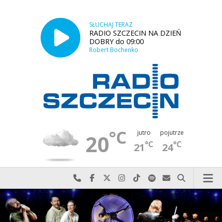
SŁUCHAJ TERAZ
RADIO SZCZECIN NA DZIEŃ
DOBRY do 09:00
Robert Bochenko
°C
jutro
pojutrze
20
°C
°C
21
24
Najlepiej po prostu do nas zadzwoń
Odwiedź nas na Facebook-u
Odwiedź nas na X
Odwiedź nas na Instagram-ie
Odwiedź nas na TikTok-u
Szukaj nas na Spotify
Wyślij do nas w
Szukaj