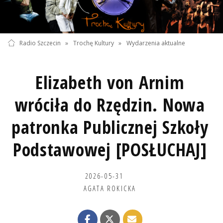
Radio Szczecin
»
Trochę Kultury
»
Wydarzenia aktualne
Elizabeth von Arnim
wróciła do Rzędzin. Nowa
patronka Publicznej Szkoły
Podstawowej [POSŁUCHAJ]
2026-05-31
AGATA ROKICKA