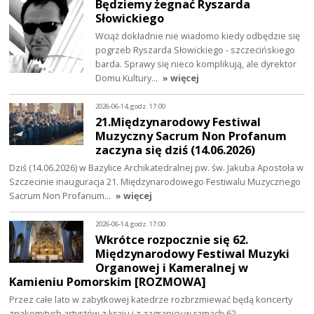
Będziemy żegnać Ryszarda
Słowickiego
Wciąż dokładnie nie wiadomo kiedy odbędzie się
pogrzeb Ryszarda Słowickiego - szczecińskiego
barda. Sprawy się nieco komplikują, ale dyrektor
Domu Kultury…
» więcej
2026-06-14, godz. 17:00
21.Międzynarodowy Festiwal
Muzyczny Sacrum Non Profanum
zaczyna się dziś (14.06.2026)
Dziś (14.06.2026) w Bazylice Archikatedralnej pw. św. Jakuba Apostoła w
Szczecinie inauguracja 21. Międzynarodowego Festiwalu Muzycznego
Sacrum Non Profanum…
» więcej
2026-06-14, godz. 17:00
Wkrótce rozpocznie się 62.
Międzynarodowy Festiwal Muzyki
Organowej i Kameralnej w
Kamieniu Pomorskim [ROZMOWA]
Przez całe lato w zabytkowej katedrze rozbrzmiewać będą koncerty
znakomitych artystów z kraju i z zagranicy w ramach 62.