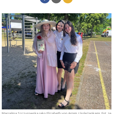
Marcelina Szczurowska jako Elizabeth von Arnim z koleżankami. Fot. ze