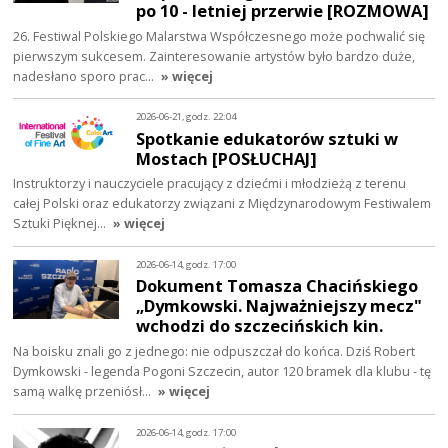
po 10 - letniej przerwie [ROZMOWA]
26. Festiwal Polskiego Malarstwa Współczesnego może pochwalić się
pierwszym sukcesem. Zainteresowanie artystów było bardzo duże,
nadesłano sporo prac…
» więcej
2026-06-21, godz. 22:04
Spotkanie edukatorów sztuki w
Mostach [POSŁUCHAJ]
Instruktorzy i nauczyciele pracujący z dziećmi i młodzieżą z terenu
całej Polski oraz edukatorzy związani z Międzynarodowym Festiwalem
Sztuki Pięknej…
» więcej
2026-06-14, godz. 17:00
Dokument Tomasza Chacińskiego
„Dymkowski. Najważniejszy mecz"
wchodzi do szczecińskich kin.
Na boisku znali go z jednego: nie odpuszczał do końca. Dziś Robert
Dymkowski - legenda Pogoni Szczecin, autor 120 bramek dla klubu - tę
samą walkę przeniósł…
» więcej
2026-06-14, godz. 17:00