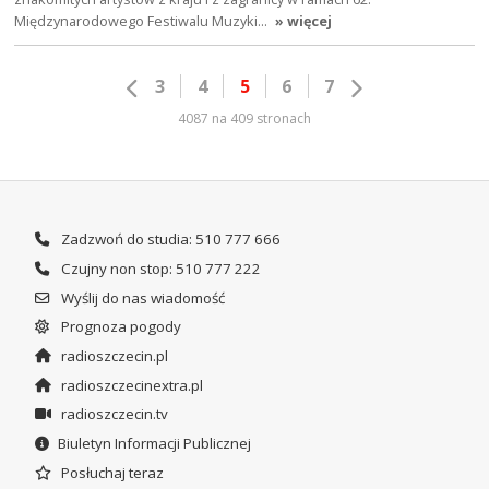
Międzynarodowego Festiwalu Muzyki…
» więcej
3
4
5
6
7
4087 na 409 stronach
Zadzwoń do studia: 510 777 666
Czujny non stop: 510 777 222
Wyślij do nas wiadomość
Prognoza pogody
radioszczecin.pl
radioszczecinextra.pl
radioszczecin.tv
Biuletyn Informacji Publicznej
Posłuchaj teraz