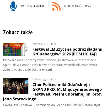
PODCAST AUDIO
AKTUALNOŚCI RSS
Zobacz także
2026-06-21, godz. 17:00
Festiwal „Muzyczna podróż śladami
Grünebergów” 2026 [POSŁUCHAJ]
Pierwsze dwa koncerty zatytułowane „Mistrzowskie interpretacje
Spirituals & Gospel” zrealizowane zostaną w niedzielę 28 czerwca
2026 roku (godz. 20.00)…
» więcej
2026-06-21, godz. 17:00
Chór Politechniki Gdańskiej z
GRAND PRIX 61. Międzynarodowego
Festiwalu Pieśni Chóralnej im. prof.
Jana Szyrockiego…
GRAND PRIX Festiwalu, nominacja do Grand Prix Polskiej Chóralistyki