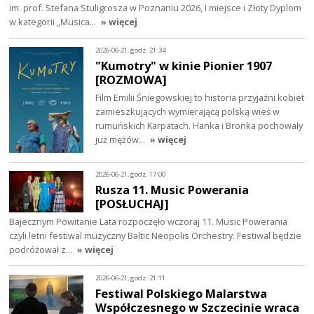
im. prof. Stefana Stuligrosza w Poznaniu 2026, I miejsce i Złoty Dyplom
w kategorii „Musica…
» więcej
2026-06-21, godz. 21:34
"Kumotry" w kinie Pionier 1907
[ROZMOWA]
Film Emilii Śniegowskiej to historia przyjaźni kobiet
zamieszkujących wymierającą polską wieś w
rumuńskich Karpatach. Hanka i Bronka pochowały
już mężów…
» więcej
2026-06-21, godz. 17:00
Rusza 11. Music Powerania
[POSŁUCHAJ]
Bajecznym Powitanie Lata rozpoczęło wczoraj 11. Music Powerania
czyli letni festiwal muzyczny Baltic Neopolis Orchestry. Festiwal będzie
podróżował z…
» więcej
2026-06-21, godz. 21:11
Festiwal Polskiego Malarstwa
Współczesnego w Szczecinie wraca