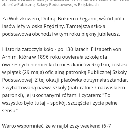
zbiorów Publicznej Szkoły Podstawowej w Rzędzinach
Za Wołczkowem, Dobrą, Bukiem i Łęgami, wśród pól i
lasów leży wioska Rzędziny. Tamtejsza szkoła
podstawowa obchodzi w tym roku piękny jubileusz.
Historia zatoczyła koło - po 130 latach. Elizabeth von
Arnim, która w 1896 roku otwierała szkołę dla
ówczesnych niemieckich mieszkańców Rzędzin, została
w piątek (29 maja) oficjalną patronką Publicznej Szkoły
Podstawowej. Z tej okazji placówka otrzymała sztandar,
z wyhaftowaną nazwą szkoły (naturalnie z nazwiskiem
patronki), jej ukochanymi różami i cytatem: "To
wszystko było tutaj – spokój, szczęście i życie pełne
sensu".
Warto wspomnieć, że w najbliższy weekend (6-7