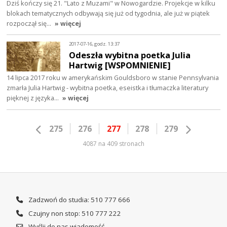
Dziś kończy się 21. "Lato z Muzami" w Nowogardzie. Projekcje w kilku
blokach tematycznych odbywają się już od tygodnia, ale już w piątek
rozpoczął się…
» więcej
2017-07-16, godz. 13:37
Odeszła wybitna poetka Julia
Hartwig [WSPOMNIENIE]
14 lipca 2017 roku w amerykańskim Gouldsboro w stanie Pennsylvania
zmarła Julia Hartwig - wybitna poetka, eseistka i tłumaczka literatury
pięknej z języka…
» więcej
275
276
277
278
279
4087 na 409 stronach
Zadzwoń do studia: 510 777 666
Czujny non stop: 510 777 222
Wyślij do nas wiadomość