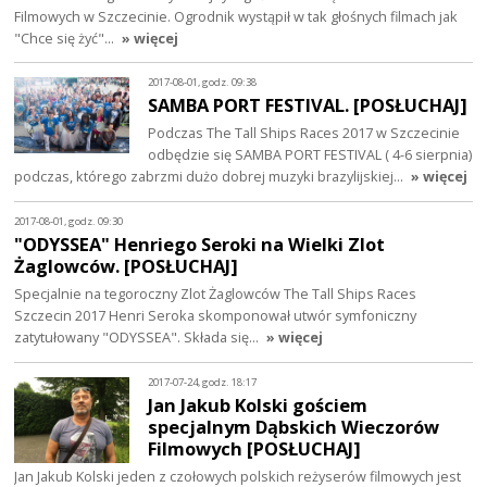
Filmowych w Szczecinie. Ogrodnik wystąpił w tak głośnych filmach jak
"Chce się żyć"…
» więcej
2017-08-01, godz. 09:38
SAMBA PORT FESTIVAL. [POSŁUCHAJ]
Podczas The Tall Ships Races 2017 w Szczecinie
odbędzie się SAMBA PORT FESTIVAL ( 4-6 sierpnia)
podczas, którego zabrzmi dużo dobrej muzyki brazylijskiej…
» więcej
2017-08-01, godz. 09:30
"ODYSSEA" Henriego Seroki na Wielki Zlot
Żaglowców. [POSŁUCHAJ]
Specjalnie na tegoroczny Zlot Żaglowców The Tall Ships Races
Szczecin 2017 Henri Seroka skomponował utwór symfoniczny
zatytułowany "ODYSSEA". Składa się…
» więcej
2017-07-24, godz. 18:17
Jan Jakub Kolski gościem
specjalnym Dąbskich Wieczorów
Filmowych [POSŁUCHAJ]
Jan Jakub Kolski jeden z czołowych polskich reżyserów filmowych jest