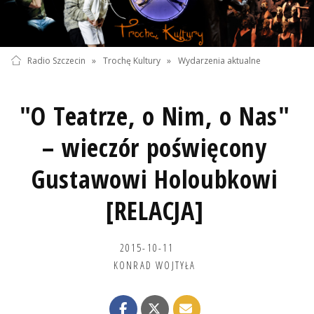
Radio Szczecin
»
Trochę Kultury
»
Wydarzenia aktualne
"O Teatrze, o Nim, o Nas"
– wieczór poświęcony
Gustawowi Holoubkowi
[RELACJA]
2015-10-11
KONRAD WOJTYŁA