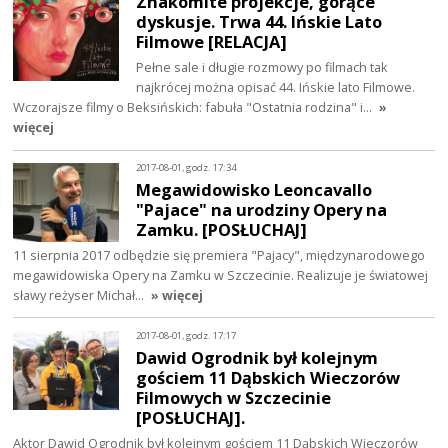
Znakomite projekcje, gorące
dyskusje. Trwa 44. Ińskie Lato
Filmowe [RELACJA]
Pełne sale i długie rozmowy po filmach tak
najkrócej można opisać 44. Ińskie lato Filmowe.
Wczorajsze filmy o Beksińskich: fabuła "Ostatnia rodzina" i…
»
więcej
2017-08-01, godz. 17:34
Megawidowisko Leoncavallo
"Pajace" na urodziny Opery na
Zamku. [POSŁUCHAJ]
11 sierpnia 2017 odbędzie się premiera "Pajacy", międzynarodowego
megawidowiska Opery na Zamku w Szczecinie. Realizuje je światowej
sławy reżyser Michał…
» więcej
2017-08-01, godz. 17:17
Dawid Ogrodnik był kolejnym
gościem 11 Dąbskich Wieczorów
Filmowych w Szczecinie
[POSŁUCHAJ].
Aktor Dawid Ogrodnik był kolejnym gościem 11 Dąbskich Wieczorów