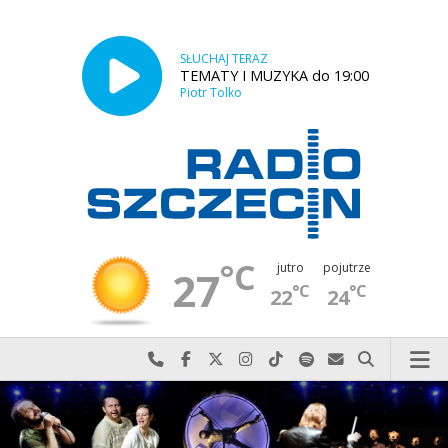
SŁUCHAJ TERAZ
TEMATY I MUZYKA do 19:00
Piotr Tolko
°C
jutro
pojutrze
27
°C
°C
22
24
Najlepiej po prostu do nas zadzwoń
Odwiedź nas na Facebook-u
Odwiedź nas na X
Odwiedź nas na Instagram-ie
Odwiedź nas na TikTok-u
Szukaj nas na Spotify
Wyślij do nas w
Szukaj