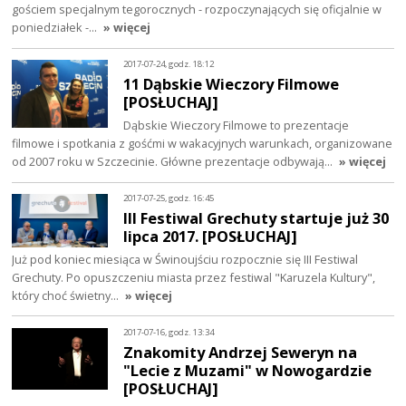
gościem specjalnym tegorocznych - rozpoczynających się oficjalnie w
poniedziałek -…
» więcej
2017-07-24, godz. 18:12
11 Dąbskie Wieczory Filmowe
[POSŁUCHAJ]
Dąbskie Wieczory Filmowe to prezentacje
filmowe i spotkania z gośćmi w wakacyjnych warunkach, organizowane
od 2007 roku w Szczecinie. Główne prezentacje odbywają…
» więcej
2017-07-25, godz. 16:45
III Festiwal Grechuty startuje już 30
lipca 2017. [POSŁUCHAJ]
Już pod koniec miesiąca w Świnoujściu rozpocznie się III Festiwal
Grechuty. Po opuszczeniu miasta przez festiwal "Karuzela Kultury",
który choć świetny…
» więcej
2017-07-16, godz. 13:34
Znakomity Andrzej Seweryn na
"Lecie z Muzami" w Nowogardzie
[POSŁUCHAJ]