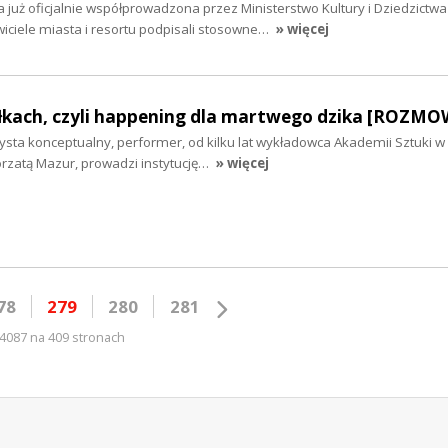
 już oficjalnie współprowadzona przez Ministerstwo Kultury i Dziedzictwa
ciele miasta i resortu podpisali stosowne…
» więcej
łkach, czyli happening dla martwego dzika [ROZM
tysta konceptualny, performer, od kilku lat wykładowca Akademii Sztuki w 
rzatą Mazur, prowadzi instytucję…
» więcej
78
279
280
281
4087 na 409 stronach