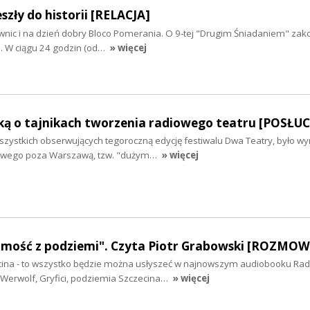
szły do historii [RELACJA]
wnic i na dzień dobry Bloco Pomerania. O 9-tej "Drugim Śniadaniem" zako
a. W ciągu 24 godzin (od…
» więcej
ską o tajnikach tworzenia radiowego teatru [POSŁU
szystkich obserwujących tegoroczną edycję festiwalu Dwa Teatry, było w
iowego poza Warszawą, tzw. "dużym…
» więcej
mość z podziemi". Czyta Piotr Grabowski [ROZMOW
cina - to wszystko będzie można usłyszeć w najnowszym audiobooku Rad
 Werwolf, Gryfici, podziemia Szczecina…
» więcej