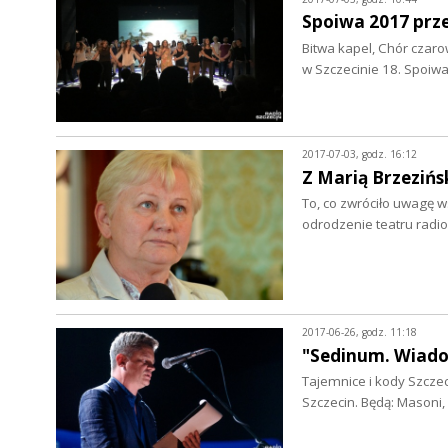
Spoiwa 2017 prze
Bitwa kapel, Chór czaro
w Szczecinie 18. Spoiw
2017-07-03, godz. 16:12
Z Marią Brzeziń
To, co zwróciło uwagę w
odrodzenie teatru rad
2017-06-26, godz. 11:18
"Sedinum. Wiado
Tajemnice i kody Szcze
Szczecin. Będą: Masoni,