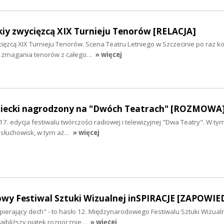
skiy zwycięzcą XIX Turnieju Tenorów [RELACJA]
ycięzcą XIX Turnieju Tenorów. Scena Teatru Letniego w Szczecinie po raz ko
ce zmagania tenorów z całego…
» więcej
niecki nagrodzony na "Dwóch Teatrach" [ROZMOWA
17. edycja festiwalu twórczości radiowej i telewizyjnej "Dwa Teatry". W ty
 słuchowisk, w tym aż…
» więcej
wy Festiwal Sztuki Wizualnej inSPIRACJE [ZAPOWIE
apierający dech" - to hasło 12. Międzynarodowego Festiwalu Sztuki Wizual
najbliższy piątek rozpocznie…
» więcej