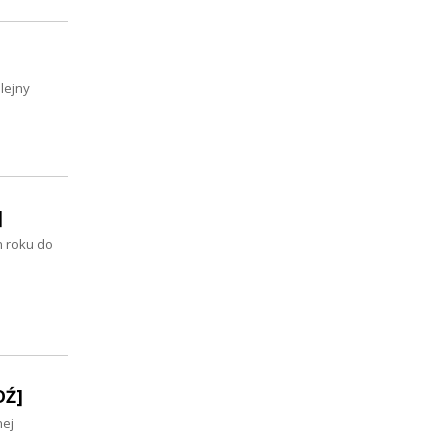
lejny
]
m roku do
DŹ]
nej