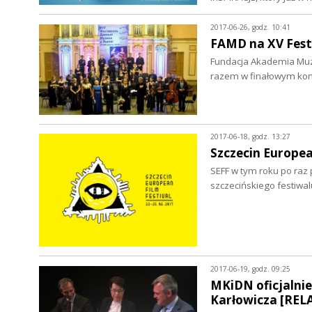
2017-06-26, godz. 10:41
FAMD na XV Fest
Fundacja Akademia Muzy
razem w finałowym konc
2017-06-18, godz. 13:27
Szczecin Europea
SEFF w tym roku po raz 
szczecińskiego festiwal
2017-06-19, godz. 09:25
MKiDN oficjalnie
Karłowicza [REL