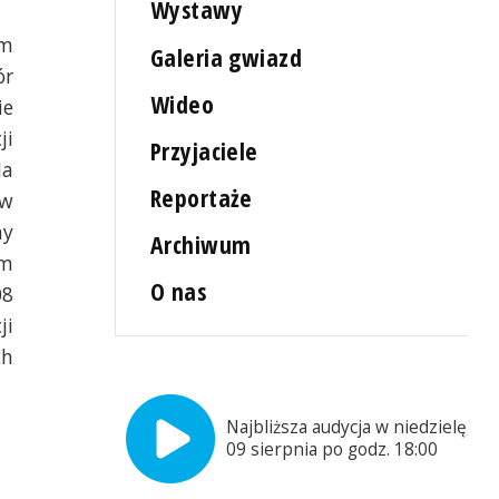
Wystawy
em
Galeria gwiazd
ór
Wideo
ie
ji
Przyjaciele
Na
Reportaże
 w
ny
Archiwum
am
O nas
08
ji
ch
Najbliższa audycja w niedzielę,
09 sierpnia po godz. 18:00