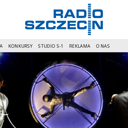
A
KONKURSY
STUDIO S-1
REKLAMA
O NAS