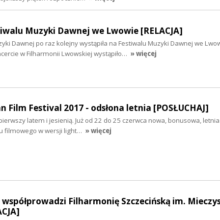
iwalu Muzyki Dawnej we Lwowie [RELACJA]
ki Dawnej po raz kolejny wystąpiła na Festiwalu Muzyki Dawnej we Lwo
ercie w Filharmonii Lwowskiej wystąpiło…
» więcej
n Film Festival 2017 - odsłona letnia [POSŁUCHAJ]
pierwszy latem i jesienią. Już od 22 do 25 czerwca nowa, bonusowa, letni
u filmowego w wersji light…
» więcej
 współprowadzi Filharmonię Szczecińską im. Mieczy
ACJA]