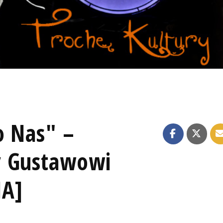
o Nas" –
y Gustawowi
JA]