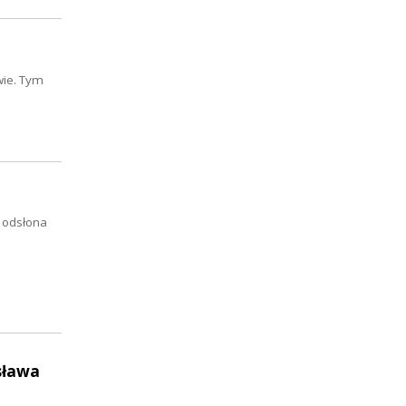
wie. Tym
a odsłona
sława