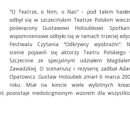
"O Teatrze, o Nim, o Nas" – pod takim hasł
odbył się w szczecińskim Teatrze Polskim wiecz
poświęcony Gustawowi Holoubkowi. Spotkan
wspomnieniowe odbyło się w ramach trzeciej edyc
Festiwalu Czytania "Odkrywcy wyobraźni". 
scenie pojawili się aktorzy Teatru Polskiego
Szczecinie ze specjalnym udziałem Magdale
Zawadzkiej. O scenariusz i reżyserię zadbał Ad
Opatowicz. Gustaw Holoubek zmarł 6 marca 20
roku. Miał na koncie wiele wybitnych kreac
ziś pozostaje niedoścignionym wzorem dla wszystki