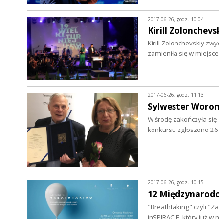
2017-06-26, godz. 10:04
Kirill Zolonchev
Kirill Zolonchevskiy zw
zamieniła się w miejs
2017-06-26, godz. 11:13
Sylwester Woro
W środę zakończyła się 
konkursu zgłoszono 26
2017-06-26, godz. 10:15
12 Międzynarodo
"Breathtaking" czyli "Z
inSPIRACJE, który już w 