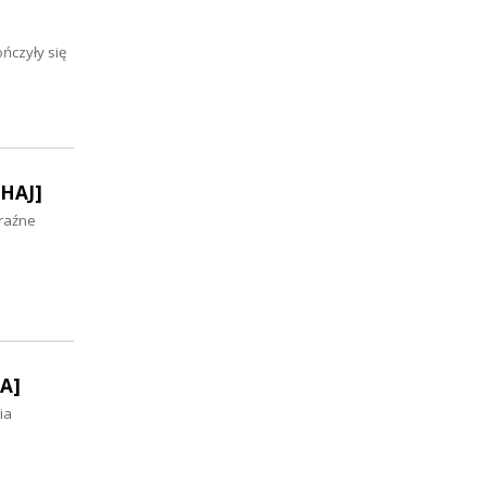
ńczyły się
CHAJ]
yraźne
A]
ia