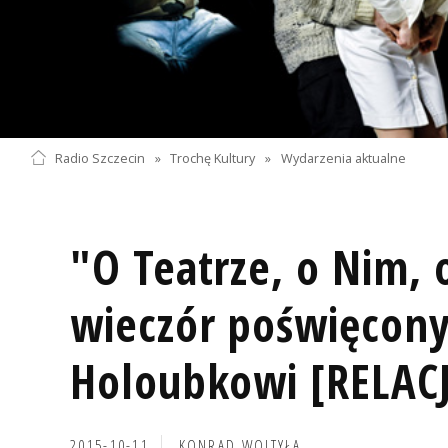
Radio Szczecin
»
Trochę Kultury
»
Wydarzenia aktualne
"O Teatrze, o Nim, 
wieczór poświęcon
Holoubkowi [RELAC
2015-10-11
KONRAD WOJTYŁA